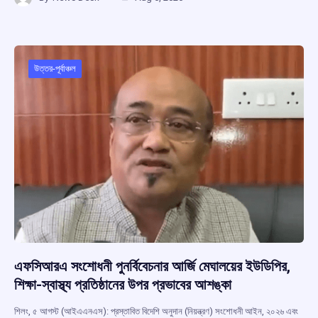
ce
at
e
e
ar
b
s
a
gr
e
o
A
d
a
o
p
s
m
উত্তর-পূর্বাঞ্চল
k
p
এফসিআরএ সংশোধনী পুনর্বিবেচনার আর্জি মেঘালয়ের ইউডিপির,
শিক্ষা-স্বাস্থ্য প্রতিষ্ঠানের উপর প্রভাবের আশঙ্কা
শিলং, ৫ আগস্ট (আইএএনএস): প্রস্তাবিত বিদেশি অনুদান (নিয়ন্ত্রণ) সংশোধনী আইন, ২০২৬ এবং