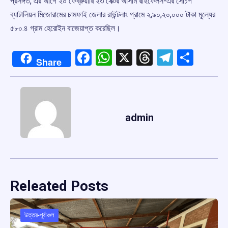
প্রসঙ্গত, এর আগে ২০ ফেব্রুয়ারি ২৩ সেক্টর আসাম রাইফেলস-এর সের্চিপ
ব্যাটালিয়ন মিজোরামের চামফাই জেলার রাউন্টলাং গ্রামে ২,৯০,২০,০০০ টাকা মূল্যের
৫৮০.৪ গ্রাম হেরোইন বাজেয়াপ্ত করেছিল।
Facebook
WhatsApp
X
Threads
Telegr
Shar
Share
admin
Releated Posts
উত্তর-পূর্বাঞ্চল