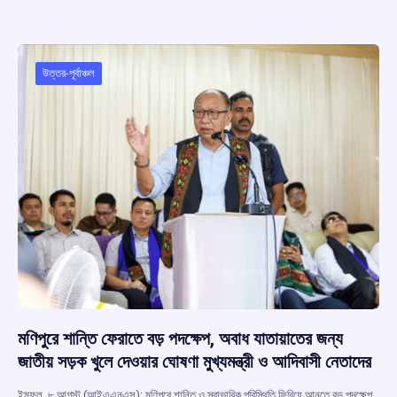
b
s
a
gr
e
o
A
d
a
o
p
s
m
উত্তর-পূর্বাঞ্চল
k
p
মণিপুরে শান্তি ফেরাতে বড় পদক্ষেপ, অবাধ যাতায়াতের জন্য
জাতীয় সড়ক খুলে দেওয়ার ঘোষণা মুখ্যমন্ত্রী ও আদিবাসী নেতাদের
ইম্ফল, ৮ আগস্ট (আইএএনএস): মণিপুরে শান্তি ও স্বাভাবিক পরিস্থিতি ফিরিয়ে আনতে বড় পদক্ষেপ