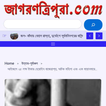
Skip
to
content
Search
জল- কাঁদায় বেহাল রাস্তা, দুর্ভোগে সূর্যমনিনগরের বাসিন্দারা
Home
উত্তর-পূর্বাঞ্চল
আইজলে ২৫ লক্ষ টাকার হেরোইন বাজেয়াপ্ত, আটক মহিলা এবং এক মায়ানমারের নাগরিক