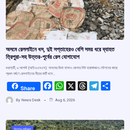
অসমে রেললাইনে ধস, দুই সপ্তাহেরও বেশি সময় ধরে ব্যাহত
ত্রিপুরা-সহ উত্তর-পূর্বের রেল যোগাযোগ
গুয়াহাটি, ৬ আগস্ট (আইএএনএস): অসমের ডিমা হাসাও জেলার নিউ হারাঙ্গাজাও স্টেশনের কাছে
প্রবল বর্ষণে রেললাইনের নীচের মাটি ধসে…
F
W
X
T
T
S
Share
a
h
hr
el
h
By
News Desk
Aug 6, 2026
ce
at
e
e
ar
b
s
a
gr
e
o
A
d
a
উত্তর-পূর্বাঞ্চল