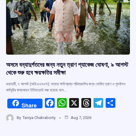
অসমে বন্যাদুর্গতদের জন্য নতুন ত্রাণ প্যাকেজ ঘোষণা, ৯ আগস্ট
থেকে শুরু হবে ক্ষয়ক্ষতির সমীক্ষা
গুয়াহাটি, ৭ আগস্ট (আইএএনএস): বন্যায় ক্ষতিগ্রস্ত পরিবারগুলির জন্য ঘোষিত ত্রাণ ও পুনর্বাসন
কর্মসূচির বাস্তবায়ন ইতিমধ্যেই শুরু হয়েছে বলে…
F
W
X
T
T
S
Share
a
h
hr
el
h
By
Taniya Chakraborty
Aug 7, 2026
ce
at
e
e
ar
b
s
a
gr
e