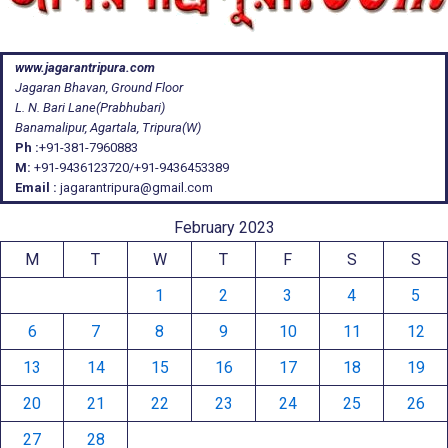
www.jagarantripura.com
Jagaran Bhavan, Ground Floor
L. N. Bari Lane(Prabhubari)
Banamalipur, Agartala, Tripura(W)
Ph :
+91-381-7960883
M:
+91-9436123720/+91-9436453389
Email :
jagarantripura@gmail.com
February 2023
M
T
W
T
F
S
S
1
2
3
4
5
6
7
8
9
10
11
12
13
14
15
16
17
18
19
20
21
22
23
24
25
26
27
28