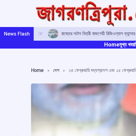
Skip
to
content
রাজ্যের অটল বিহারী বাজপেয়ী রিজিওন্যাল ক্যান্সা
News Flash
Home
মুখ্য খবর
ত
Home
দেশ
২৪ ফেব্রুয়ারি মধ্যপ্রদেশ এবং ২৫ ফেব্রুয