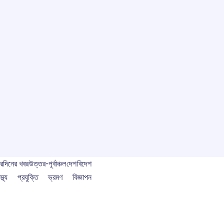
বর
দিনের খবর
উত্তর-পূর্বাঞ্চল
দেশ
বিদেশ
স্থ্য
প্রযুক্তি
ভ্রমণ
বিজ্ঞাপন