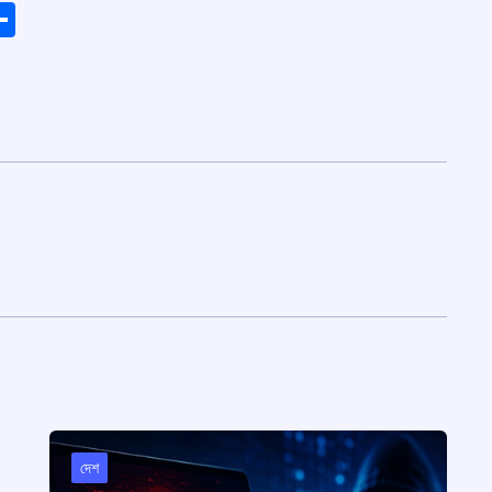
ads
elegram
Share
দেশ