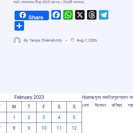
পরই লোকসভায় তীব্র হইচই শুরু হয়। বিরোধী সাংসদরা…
F
W
X
T
T
Share
a
h
hr
el
S
ce
at
e
e
h
r
b
s
a
gr
By
Taniya Chakraborty
Aug 7, 2026
ar
o
A
d
a
e
m
o
p
s
m
k
p
February 2023
Home
মুখ্য খবর
ত্রিপুরা
প্রধান খ
খেলা
বিনোদন
বাণিজ্য
স্বা
T
W
T
F
S
S
1
2
3
4
5
7
8
9
10
11
12