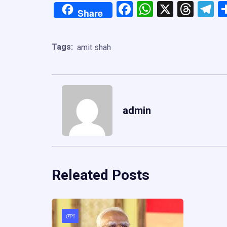
Facebook
WhatsApp
X
Thre
T
Share
Tags:
amit shah
admin
Releated Posts
দেশ