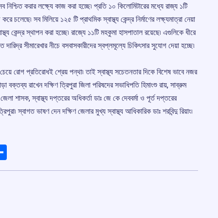
 নিশ্চিত করার লক্ষ্যে কাজ করা হচ্ছে৷ প্রতি ১০ কিলোমিটারের মধ্যে রাজ্য ১টি
জ করে চলেছে৷ সব মিলিয়ে ১২৫ টি প্রাথমিক স্বাস্থ্য কেন্দ্র নির্মাণের লক্ষ্যমাত্রা নেয়া
্থ্য কেন্দ্র স্থাপন করা হচ্ছে৷ রাজ্যে ১১টি মহকুমা হাসপাতাল রয়েছে৷ এগুলিকে ধীরে
দারিদ্র সীমারেখার নীচে বসবাসকারীদের স্বপ্লমূল্যে চিকিৎসার সুযোগ দেয়া হচ্ছে৷
র চেয়ে রোগ প্রতিরোধই শ্রেয় পন্থা৷ তাই স্বাস্থ্য সচেতনতার দিকে বিশেষ ভাবে নজর
াড়া বক্তব্য রাখেন দক্ষিণ ত্রিপুরা জিলা পরিষদের সভাধিপতি হিমাংশু রায়, সাব্রুম
জেলা শাসক, স্বাস্থ্য দপ্তরের অধিকর্তা ডাঃ জে কে দেববর্মা ও পূর্ত দপ্তরের
ুরা৷ স্বাগত ভাষণ দেন দক্ষিণ জেলার মুখ্য স্বাস্থ্য আধিকারিক ডাঃ শরবিন্দু রিয়াং৷
ads
elegram
Share