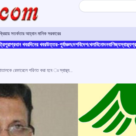
Search
রিয়ায় সতর্কতার আহ্বান মানিক সরকারের
্রিপুরা
প্রধান খবর
দিনের খবর
উত্তর-পূর্বাঞ্চল
দেশ
বিদেশ
খেলা
বিনোদন
বাণিজ্য
স্বাস্থ্য
প্র
রাজ্যের এগারটি মহকুমা হাসপাতালকে রেফারেলে পরিণত করা হবে ঃ স্বাস্থ্যমন্ত্রী