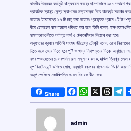
যাবতীয় উন্নয়ন কর্মসূচী বাস্তবায়ন করছে৷ হাসপাতালে ১০০ শতাংশ প্রসব
প্রাথমিক স্বাস্থ্য কেন্দ্র স্থাপনের লক্ষ্যমাত্রা নিয়ে বামফ্রন্ট সরকার কা
হয়েছে৷ ইতোমধ্যে ৯৭ টি চালু করা হয়েচে৷ প্রত্যেক গ্রামে ১টি উপ-স্বাস
ধীরে রেফারেল হাসপাতালে পরিণত করা হবে৷ তিনি বলেন, হাসপাতালগুলিতে 
হাসপাতালগুলিতে পর্যাপ্ত নার্স ও টেকনেসিয়ান নিয়োগ করা হবে৷
অনুষ্ঠানের প্রধান অতিথি সাংসদ জীতেন্দ্র চৌধুরী বলেন, রোগ নিরাময়ে
দিতে হবে৷ জোর দিতে হবে পুষ্টি ও খাদ্য নিরাপত্তার দিকে৷ অনুষ্ঠানে এছ
নগর পঞ্চায়েতের চেয়ারপার্সন রুমা মজুমদার বসাক, দক্ষিণ ত্রিপুরা জেলার 
সুপারিনটেনডেন্ট অজিত লোধ,৷ মনুঘাটে বক্তব্য রাখেন এম ডি সি অরুণ ত্রিপ
অনুষ্ঠানগুলিতে সভাধিপত্বি করেন বিধায়ক রীতা কর৷
Facebook
WhatsApp
X
Thre
T
Share
admin