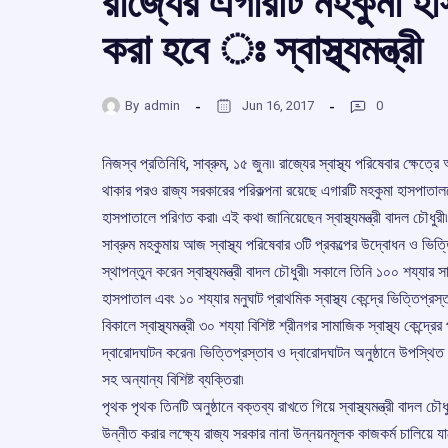
রাজ্যের এগারটি মহকুমা হ
করা হবে ঃ স্বাস্থ্যমন্ত্রী
By
admin
Jun 16, 2017
0
নিজস্ব প্রতিনিধি, সাব্রুম, ১৫ জুন৷৷ রাজ্যের স্বাস্থ্য পরিষেবার ক্ষেত্রে
থাকার পরও রাজ্য সরকারের পরিকল্পনা রয়েছে এগারটি মহকুমা হাসপাতা
হাসপাতালে পরিণত করা৷ এই কথা জানিয়েছেন স্বাস্থ্যমন্ত্রী বাদল চৌধুরী৷
সাব্রুম মহকুমায় আজ স্বাস্থ্য পরিষেবার ৩টি প্রকল্পের উদ্বোধন ও ভিত্ত
স্থাপন্তুন করেন স্বাস্থ্যমন্ত্রী বাদল চৌধুরী৷ সকালে তিনি ১০০ শয্যার স
হাসপাতাল এবং ১০ শয্যার মনুঘাট প্রাথমিক স্বাস্থ্য কেন্দ্রে ভিত্তিপ্রস
বিকালে স্বাস্থ্যমন্ত্রী ৩০ শয্যা বিশিষ্ট শ্রীনগর সামাজিক স্বাস্থ্য কেন্দ্র
দ্বারোদঘাটন করেন৷ ভিত্তিপ্রস্তাব ও দ্বারোদঘাটন অনুষ্ঠানে উপস্থিত ছ
সহ অন্যান্য বিশিষ্ট ব্যক্তিরা৷
পৃথক পৃথক তিনটি অনুষ্ঠানে বক্তব্য রাখতে গিয়ে স্বাস্থ্যমন্ত্রী বাদল চৌধ
উন্নীত করার লক্ষ্যে রাজ্য সরকার নানা উন্নয়নমূলক কাজকর্ম চালিয়ে যাচ্