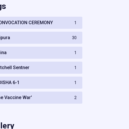
gs
ONVOCATION CEREMONY
1
ripura
30
hina
1
itchell Sentner
1
DISHA 6-1
1
he Vaccine War'
2
lery