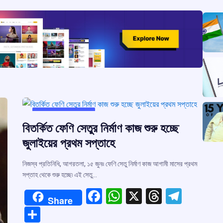
m
o
p
s
m
k
p
UNCATEGORIZED
বিতর্কিত ফেণি সেতুর নির্মাণ কাজ শুরু হচ্ছে
জুলাইয়ের প্রথম সপ্তাহে
নিজস্ব প্রতিনিধি, আগরতলা, ১৫ জুন৷৷ ফেণি সেতু নির্মাণ কাজ আগামী মাসের প্রথম
সপ্তাহ থেকে শুরু হচ্ছে৷ এই সেতু…
F
W
X
T
T
Share
a
h
hr
el
S