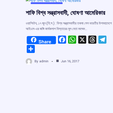
UNCATEGORIZED
শাফি বিশ্ব সন্ত্রাসবাদী, ঘোষণা আমেরিকার
ওয়াশিংটন, ১৭ জুন (হি.স.) : বিশ্ব সন্ত্রাসবাদীর তকমা পেল ভারতীয় উপমহাদেশে
আইএস-এর জঙ্গি কার্যকলাপ বিস্তারের মূল নেতা মহম্মদ…
F
W
X
T
T
Share
a
h
hr
el
S
ce
at
e
e
h
b
s
a
g
By
admin
Jun 16, 2017
ar
o
A
d
a
e
o
p
s
k
p