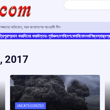
Search
ার লঙ্ঘনের অভিযোগ, সরব বাংলাদেশের আওয়ামী লীগ
্রিপুরা
প্রধান খবর
দিনের খবর
উত্তর-পূর্বাঞ্চল
দেশ
বিদেশ
খেলা
বিনোদন
বাণিজ্য
স্বাস্থ্য
প্র
, 2017
UNCATEGORIZED