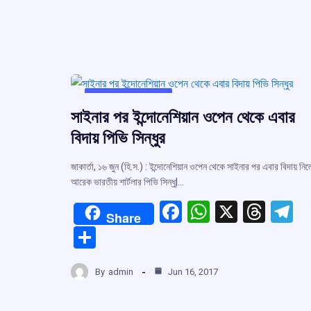
UNCATEGORIZED
সাইনার পর ইন্দোনেশিয়ান ওপেন থেকে এবার
বিদায় পিভি সিন্ধুর
জাকার্তা, ১৬ জুন (হি.স.) : ইন্দোনেশিয়ান ওপেন থেকে সাইনার পর এবার বিদায় নিল
আরেক ভারতীয় শার্টলার পিভি সিন্ধু|…
F
W
X
T
T
Share
a
h
hr
el
S
ce
at
e
e
h
b
s
a
g
By
admin
Jun 16, 2017
ar
o
A
d
a
e