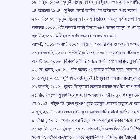
১৯ এপ্রিল ১৯৯৪ : মুম্বই বিস্ফোরণ মামলার ট্রায়াল শুরু হয়| অপরাধীদ
১৪ অক্টোবর ১৯৯৪ : সুপ্রিম কোর্টে জামিন পান অভিনেতা সঞ্জয় দত্ত|
২৯ মার্চ ১৯৯৬ : মুম্বই বিস্ফোরণ মামলা বিচারের দায়িত্ব বর্তায় স্পে
অক্টোবর ২০০০ : এই মামলায় সাক্ষী হিসাবে ৬৮৪ জনের সাক্ষ্য নেওয়া 
জুলাই ২০০১ : অভিযুক্ত সবার বক্তব্য রেকর্ড করা হয়|
আগস্ট, ২০০১- অগাস্ট ২০০২ : মামলায় সরকারি পক্ষ ও আসামি পক্ষের ম
২০ ফেব্রুয়ারি, ২০০৩ : দাউদ ইব্রাহিমের দলের সদস্য ইজাজ পাঠানক
অগাস্ট ১০, ২০০৬ : বিচারপতি পিডি কোড়ে শুনানি শেষে জানান, মুম্বই 
১২ সেপ্টেম্বর, ২০০৬ : গোটা ঘটনায় ১২ জনকে ফাঁসির সাজা শোনানো 
১ নভেম্বর, ২০১১ : সুপ্রিম কোর্টে মুম্বই বিস্ফোরণ মামলায় সাজাপ্রা
২৯ আগস্ট, ২০১২ : মুম্বই বিস্ফোরণ মামলার রায়দান স্থগিত রাখে সর্
২১ মার্চ, ২০১৩ : মুম্বই বিস্ফোরণের অন্যতম মাস্টার মাইন্ড ইয়াকুব মেম
মে, ২০১৪ : রাষ্ট্রপতি প্রণব মুখোপাধ্যায় ইয়াকুব মেমনের মৃতু্যদণ্ড
২ জুন, ২০১৪ : ফের একবার ইয়াকুব মেমনের ফাঁসির সাজা স্থগিত রেখে ফ
৯ এপ্রিল, ২০১৫ : ফের একবার ইয়াকুব মেমনের প্রাণভিক্ষার আবেদন খার
২১ জুলাই, ২০১৫ : ইয়াকুব মেমনের শেষ আইনি অস্ত্র কিউরিটিভ পিটিশ
মধ্যে মহারাষ্ট্রের রাজ্যপালের কাছে প্রাণভিক্ষার আর্জি জানায় ইয়াকুব|