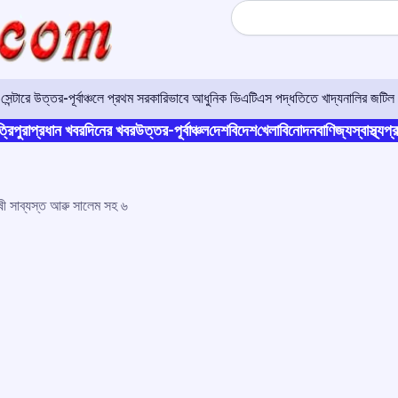
Search
র সেন্টারে উত্তর-পূর্বাঞ্চলে প্রথম সরকারিভাবে আধুনিক ভিএটিএস পদ্ধতিতে খাদ্যনালির জটিল 
্রিপুরা
প্রধান খবর
দিনের খবর
উত্তর-পূর্বাঞ্চল
দেশ
বিদেশ
খেলা
বিনোদন
বাণিজ্য
স্বাস্থ্য
প্র
ষী সাব্যস্ত আৱু সালেম সহ ৬