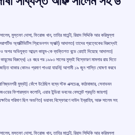
োষী সাব্যস্ত আৱু সালেম সহ ৬
লেম, মুস্তফা দোসা, ফিরোজ খান, তাহির মার্চেন্ট, রিয়াদ সিদ্দিকি আর করিমুল্লা
সরাপটিভ অ্যাক্টিভিটিস প্রিভেনশন অ্যাক্ট) আদালত| তাদের প্রত্যেকের বিরুদ্ধেই
যদিও অপর অভিযুক্ত আব্দুল কায়ুম-কে ব্যক্তিগত বন্ডে রেহাই দিয়েছে আদালত|
ায়ুমের বিরুদ্ধে| ২৪ বছর পর ১৯৯৩ সালের মুম্বই বিস্ফোরণ মামলার রায় দিতে
ণে জড়িত থাকার কোনও প্রমাণ পাওয়া যায়নি| আগামী ১৯ জুন শাস্তি ঘোষণা করবে
ণিজ্যনগরী মুম্বই| কেঁপে উঠেছিল বম্বে স্টক এক্সচেঞ্জ, কাঠাবাজার, সেনাভবন
জওয়ের ফিশারম্যান কলোনি, এয়ার ইন্ডিয়া ভবনের বেসমেন্ট প্রভৃতি জায়গা|
্ষতির পরিমাণ ছিল অগুণিত| ভয়াবহ বিস্ফোরণে দাউদ ইব্রাহিম, আৱু সালেম সহ
লেম, মুস্তফা দোসা, ফিরোজ খান, তাহির মার্চেন্ট, রিয়াদ সিদ্দিকি আর করিমুল্লা