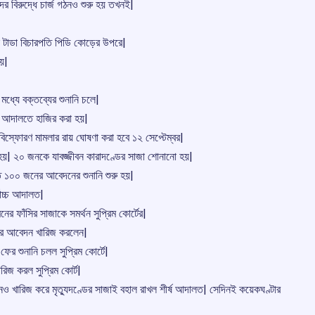
ের বিরুদ্ধে চার্জ গঠনও শুরু হয় তখনই|
শাল টাডা বিচারপতি পিডি কোড়ের উপরে|
হয়|
ধ্যে বক্তব্যের শুনানি চলে|
ে আদালতে হাজির করা হয়|
বিস্ফোরণ মামলার রায় ঘোষণা করা হবে ১২ সেপ্টেম্বর|
হয়| ২০ জনকে যাবজ্জীবন কারাদণ্ডের সাজা শোনানো হয়|
প্ত ১০০ জনের আবেদনের শুনানি শুরু হয়|
বোচ্চ আদালত|
নের ফাঁসির সাজাকে সমর্থন সুপ্রিম কোর্টের|
 রদের আবেদন খারিজ করলেন|
ের শুনানি চলল সুপ্রিম কোর্টে|
িজ করল সুপ্রিম কোর্ট|
নও খারিজ করে মৃতু্যদণ্ডের সাজাই বহাল রাখল শীর্ষ আদালত| সেদিনই কয়েকঘণ্টার