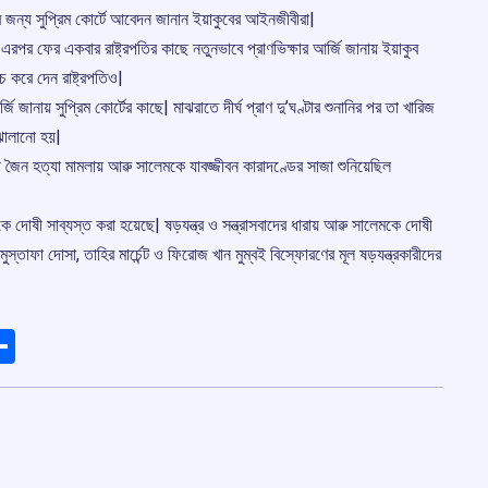
ার জন্য সুপ্রিম কোর্টে আবেদন জানান ইয়াকুবের আইনজীবীরা|
রপর ফের একবার রাষ্ট্রপতির কাছে নতুনভাবে প্রাণভিক্ষার আর্জি জানায় ইয়াকুব
চ করে দেন রাষ্ট্রপতিও|
জানায় সুপ্রিম কোর্টের কাছে| মাঝরাতে দীর্ঘ প্রাণ দু’ঘণ্টার শুনানির পর তা খারিজ
ঝোলানো হয়|
দীপ জৈন হত্যা মামলায় আৱু সালেমকে যাবজ্জীবন কারাদণ্ডের সাজা শুনিয়েছিল
দোষী সাব্যস্ত করা হয়েছে| ষড়যন্ত্র ও সন্ত্রাসবাদের ধারায় আৱু সালেমকে দোষী
াফা দোসা, তাহির মার্চেন্ট ও ফিরোজ খান মুম্বই বিস্ফোরণের মূল ষড়যন্ত্রকারীদের
ads
elegram
Share