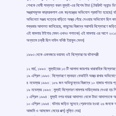
শেখকে দোষী সাব্যস্ত করল মুম্বই-এর বিশেষ টাডা (টেররিস্ট অ্যান্ড ডি
সন্ত্রাসমূলক কার‌্যরকলাপ এবং ষড়যন্ত্রের অভিযোগ প্রমাণিত হয়েছে|
অভিনেতা সঞ্জয় দত্তের বাড়িতে অস্ত্র পেঁছে দেওয়ার অভিযোগ ছিল কায়
শুক্রবার আদালত জানিয়েছে, কায়ুমের বিরুদ্ধে সরাসরি বিস্ফোরণে জ
এই মামলায় টাইগার মেমন এখনও পলাতক| এই মামলায় এর আগে ২০১৫ সাল
অন্যতম চক্রী ছিল দাউদ ঘনিষ্ঠ ইয়াকুব মেনন|
১৯৯৩ থেকে একনজরে ভয়াবহ ওই বিস্ফোরণের ঘটনাপঞ্জী
১২ মার্চ, ১৯৯৩ : মুম্বইয়ের ১৩ টি আলাদা জায়গায় ধারাবাহিক বিস্ফ
১৯ এপ্রিল ১৯৯৩ : বিস্ফোরণে ব্যবহৃত বেআইনি অস্ত্র রাখার অভিযো
৪ নভেম্বর ১৯৯৩ : ১৮৯ জন অভিযুক্তের বিরুদ্ধে ১০ হাজার পাতার প্রা
১৯ নভেম্বর ১৯৯৩ : মুম্বই বিস্ফোরণ মামলার দায়িত্বভার দেওয়া হয় 
১ এপ্রিল ১৯৯৪ : মুম্বই নগর দায়রা আদালত থেকে টাডা আদালতকে আলা
১০ এপ্রিল ১৯৯৪ : ঘটনায় জড়িত সন্দেহে গ্রেফতার হওয়া ২৬ জনকে অ
আজমি ও আমজেদ মেহের বক্স) মুক্তি দেয়|