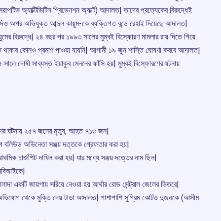
সরাপটিভ অ্যাক্টিভিটিস প্রিভেনশন অ্যাক্ট) আদালত| তাদের প্রত্যেকের বিরুদ্ধেই
 যদিও অপর অভিযুক্ত আব্দুল কায়ুম-কে ব্যক্তিগত বন্ডে রেহাই দিয়েছে আদালত|
ুমের বিরুদ্ধে| ২৪ বছর পর ১৯৯৩ সালের মুম্বই বিস্ফোরণ মামলার রায় দিতে গিয়ে
ড়িত থাকার কোনও প্রমাণ পাওয়া যায়নি| আগামী ১৯ জুন শাস্তি ঘোষণা করবে আদালত|
ে দোষী সাব্যস্ত ইয়াকুব মেননের ফাঁসি হয়| মুম্বই বিস্ফোরণের ঘটনায়
োরণের ঘটনায় ২৫৭ জনের মৃতু্য, আহত ৭১৩ জন|
গে বলিউড অভিনেতা সঞ্জয় দত্তকে গ্রেফতার করা হয়|
থমিক চার্জশিট দাখিল করা হয়| যার মধ্যে সঞ্জয় দত্তের নাম ছিল|
সিবিআইকে|
দা একটি জায়গায় সরিয়ে নেওয়া হয় আর্থার রোড সেন্ট্রাল জেলের ভিতরে|
ভিযোগ থেকে মুক্তি দেয় টাডা আদালত| পাশাপাশি সুপ্রিম কোর্টও দুজনকে (আসীম