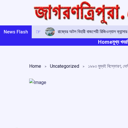
Skip
to
content
রাজ্যের অটল বিহারী বাজপেয়ী রিজিওন্যাল ক্যান্সা
News Flash
Home
মুখ্য খবর
ত
Home
Uncategorized
১৯৯৩ মুম্বই বিস্ফোরণ, দো