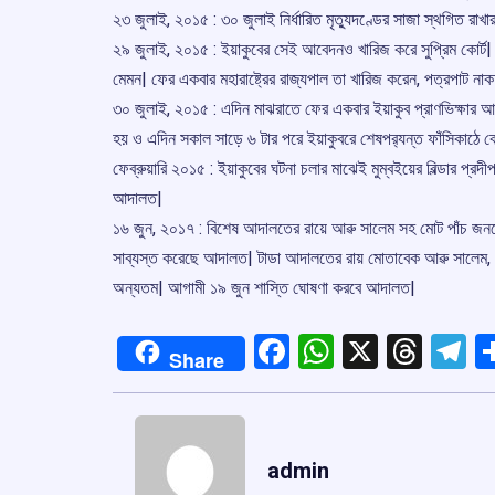
২৩ জুলাই, ২০১৫ : ৩০ জুলাই নির্ধারিত মৃতু্যদণ্ডের সাজা স্থগিত রাখ
২৯ জুলাই, ২০১৫ : ইয়াকুবের সেই আবেদনও খারিজ করে সুপ্রিম কোর্ট| এ
মেমন| ফের একবার মহারাষ্ট্রের রাজ্যপাল তা খারিজ করেন, পত্রপাট নাক
৩০ জুলাই, ২০১৫ : এদিন মাঝরাতে ফের একবার ইয়াকুব প্রাণভিক্ষার আর্জি 
হয় ও এদিন সকাল সাড়ে ৬ টার পরে ইয়াকুবরে শেষপর‌্যন্ত ফাঁসিকাঠে 
ফেব্রুয়ারি ২০১৫ : ইয়াকুবের ঘটনা চলার মাঝেই মুম্বইয়ের বিল্ডার প্র
আদালত|
১৬ জুন, ২০১৭ : বিশেষ আদালতের রায়ে আৱু সালেম সহ মোট পাঁচ জনকে 
সাব্যস্ত করেছে আদালত| টাডা আদালতের রায় মোতাবেক আৱু সালেম, মুস্ত
অন্যতম| আগামী ১৯ জুন শাস্তি ঘোষণা করবে আদালত|
Facebook
WhatsApp
X
Thre
T
Share
admin