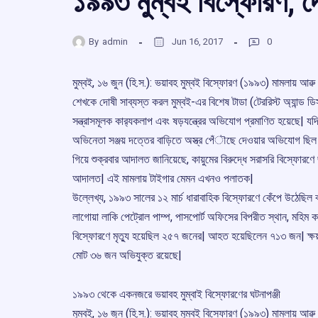
১৯৯৩ মুম্বই বিস্ফোরণ, দ
By
admin
Jun 16, 2017
0
মুম্বই, ১৬ জুন (হি.স.): ভয়াবহ মুম্বই বিস্ফোরণ (১৯৯৩) মামলায় আৱু সা
শেখকে দোষী সাব্যস্ত করল মুম্বই-এর বিশেষ টাডা (টেররিস্ট অ্যান্ড ডি
সন্ত্রাসমূলক কার‌্যকলাপ এবং ষড়যন্ত্রের অভিযোগ প্রমাণিত হয়েছে| 
অভিনেতা সঞ্জয় দত্তের বাড়িতে অস্ত্র পেঁৗছে দেওয়ার অভিযোগ ছিল ক
গিয়ে শুক্রবার আদালত জানিয়েছে, কায়ুমের বিরুদ্ধে সরাসরি বিস্ফোর
আদালত| এই মামলায় টাইগার মেমন এখনও পলাতক|
উল্লেখ্য, ১৯৯৩ সালের ১২ মার্চ ধারাবাহিক বিস্ফোরণে কেঁপে উঠেছিল বা
লাগোয়া লাকি পেট্রোল পাম্প, পাসপোর্ট অফিসের বিপরীত স্থান, মহিম ক
বিস্ফোরণে মৃতু্য হয়েছিল ২৫৭ জনের| আহত হয়েছিলেন ৭১৩ জন| ক্ষয়ক
মোট ৩৬ জন অভিযুক্ত রয়েছে|
১৯৯৩ থেকে একনজরে ভয়াবহ মুম্বাই বিস্ফোরণের ঘটনাপঞ্জী
মুম্বই, ১৬ জুন (হি.স.): ভয়াবহ মুম্বই বিস্ফোরণ (১৯৯৩) মামলায় আৱু সা