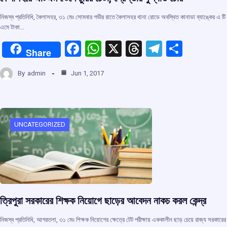
k
p
নিজস্ব প্রতিনিধি, কৈলাসহর, ৩১ মে৷৷ সোমবার গভীর রাতে কৈলাসহর থানা রোডে অবস্থিত কানাডা ব্যাঙ্কের এ টি
এমে টাকা…
F
W
X
T
T
S
Share
a
h
hr
el
h
By
admin
Jun 1, 2017
ce
at
e
e
ar
b
s
a
gr
e
o
A
d
a
o
p
s
m
UNCATEGORIZED
k
p
ত্রিপুরা সরকারের শিক্ষক নিয়োগে ছাড়ের আবেদন নাকচ করল কেন্দ্র
নিজস্ব প্রতিনিধি, আগরতলা, ৩১ মে৷৷ শিক্ষক নিয়োগের ক্ষেত্রে টেট পরীক্ষায় এককালীন ছাড় চেয়ে রাজ্য সরকারের