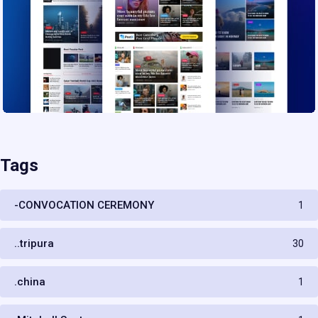
Tags
-CONVOCATION CEREMONY
1
..tripura
30
.china
1