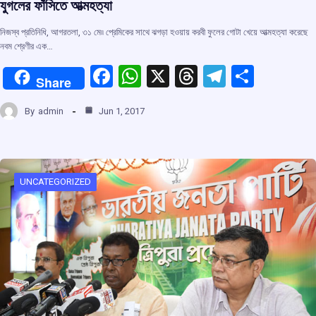
যুগলের ফাঁসিতে আত্মহত্যা
নিজস্ব প্রতিনিধি, আগরতলা, ৩১ মে৷৷ প্রেমিকের সাথে ঝগড়া হওয়ায় করবী ফুলের গোটা খেয়ে আত্মহত্যা করেছে
নবম শ্রেণীর এক…
F
W
X
T
T
S
Share
a
h
hr
el
h
By
admin
Jun 1, 2017
ce
at
e
e
ar
b
s
a
gr
e
o
A
d
a
o
p
s
m
UNCATEGORIZED
k
p