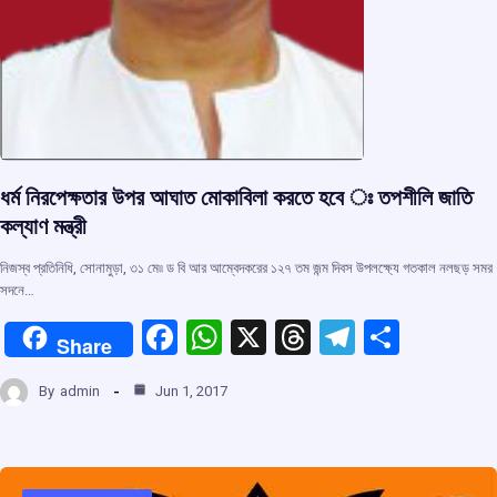
ধর্ম নিরপেক্ষতার উপর আঘাত মোকাবিলা করতে হবে ঃ তপশীলি জাতি
কল্যাণ মন্ত্রী
নিজস্ব প্রতিনিধি, সোনামুড়া, ৩১ মে৷৷ ড বি আর আম্বেদকরের ১২৭ তম জন্ম দিবস উপলক্ষ্যে গতকাল নলছড় সমর
সদনে…
F
W
X
T
T
S
Share
a
h
hr
el
h
By
admin
Jun 1, 2017
ce
at
e
e
ar
b
s
a
gr
e
o
A
d
a