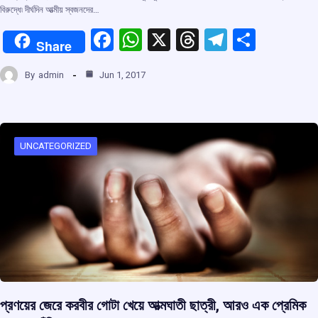
বিরুদ্ধে৷ দীর্ঘদিন আত্মীয় স্বজনদের…
F
W
X
T
T
S
Share
a
h
hr
el
h
By
admin
Jun 1, 2017
ce
at
e
e
ar
b
s
a
gr
e
o
A
d
a
o
p
s
m
UNCATEGORIZED
k
p
প্রণয়ের জেরে করবীর গোটা খেয়ে আত্মঘাতী ছাত্রী, আরও এক প্রেমিক