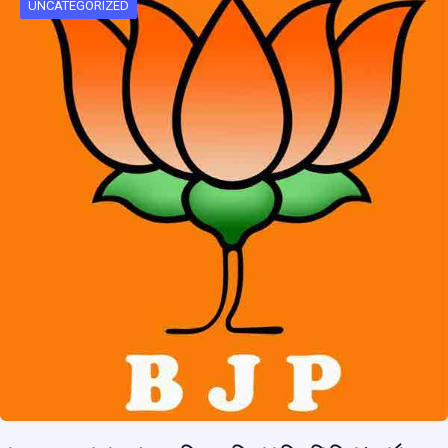
o
p
s
m
UNCATEGORIZED
k
p