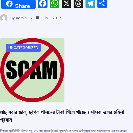
F
W
X
T
T
S
Share
a
h
hr
el
h
By
admin
Jun 1, 2017
ce
at
e
e
ar
b
s
a
gr
e
o
A
d
a
o
p
s
m
UNCATEGORIZED
k
p
মাছ ধরার জাল, ছাগল পালনের টাকা গিলে খাচ্ছেন শাসক দলের মহিলা
প্রধান
নিজস্ব প্রতিনিধি, বিশালগড়, ৩১ মে৷৷ সরকারি অর্থ লুটেপুটে খাওয়ার অভিযোগ উঠল পঞ্চায়েতের এক প্রধানের