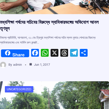
মধ্যশিক্ষা পর্ষদের সচিবের বিরুদ্ধে স্বাধিকারভঙ্গের অভিযোগ আনল
তৃণমূল
নিজস্ব প্রতিনিধি, আগরতলা, ৩১ মে৷৷ ত্রিপুরা মধ্যশিক্ষা পর্ষদের সচিব স্বপন কুমার পোদ্দারের বিরুদ্ধে
স্বাধিকারভঙ্গের এবং সার্ভিস রুল কন্ডাক্ট…
F
W
X
T
T
S
Share
a
h
hr
el
h
By
admin
Jun 1, 2017
ce
at
e
e
ar
b
s
a
gr
e
o
A
d
a
o
p
s
m
UNCATEGORIZED
k
p