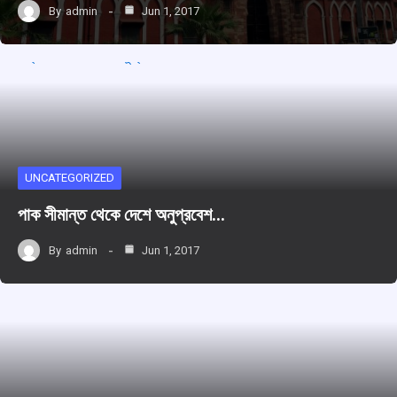
By
admin
Jun 1, 2017
UNCATEGORIZED
পাক সীমান্ত থেকে দেশে অনুপ্রবেশ…
By
admin
Jun 1, 2017