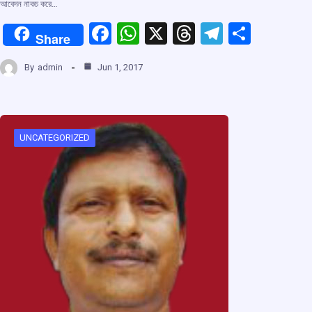
আবেদন নাকচ করে…
F
W
X
T
T
S
Share
a
h
hr
el
h
By
admin
Jun 1, 2017
ce
at
e
e
ar
b
s
a
gr
e
o
A
d
a
o
p
s
m
UNCATEGORIZED
k
p