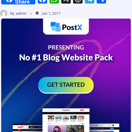
Share
a
h
hr
el
h
By
admin
Jun 1, 2017
ce
at
e
e
ar
b
s
a
gr
e
o
A
d
a
o
p
s
m
k
p