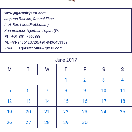
www.jagarantripura.com
Jagaran Bhavan, Ground Floor
L. N. Bari Lane(Prabhubari)
Banamalipur, Agartala, Tripura(W)
Ph :
+91-381-7960883
M:
+91-9436123720/+91-9436453389
Email :
jagarantripura@gmail.com
June 2017
M
T
W
T
F
S
S
1
2
3
4
5
6
7
8
9
10
11
12
13
14
15
16
17
18
19
20
21
22
23
24
25
26
27
28
29
30