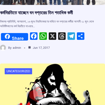
কর্মবিরতিতে যাচ্ছেন বন দপ্তরের তিন শতাধিক কর্মী
নিজস্ব প্রতিনিধি, আগরতলা, ১৬ জুন৷৷ নিয়মিতকরণের দাবিতে বন দপ্তরের কর্মীরা আগামী ২১ জুন থেকে
অনির্দিষ্টকালের কর্ম বিরতীতে যাওয়ার…
F
W
X
T
T
S
Share
a
h
hr
el
h
By
admin
Jun 17, 2017
ce
at
e
e
ar
b
s
a
gr
e
o
A
d
a
o
p
s
m
UNCATEGORIZED
k
p