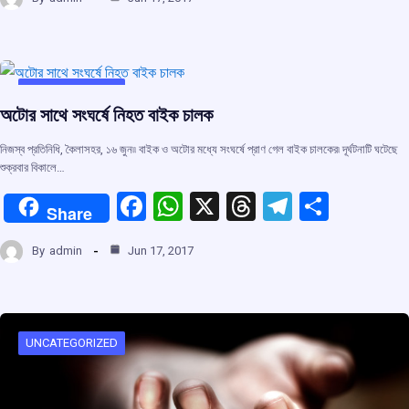
ce
at
e
e
ar
b
s
a
gr
e
o
A
d
a
o
p
s
m
UNCATEGORIZED
অটোর সাথে সংঘর্ষে নিহত বাইক চালক
k
p
নিজস্ব প্রতিনিধি, কৈলাসহর, ১৬ জুন৷৷ বাইক ও অটোর মধ্যে সংঘর্ষে প্রাণ গেল বাইক চালকের৷ দূর্ঘটনাটি ঘটেছে
শুক্রবার বিকালে…
F
W
X
T
T
S
Share
a
h
hr
el
h
By
admin
Jun 17, 2017
ce
at
e
e
ar
b
s
a
gr
e
o
A
d
a
o
p
s
m
UNCATEGORIZED
k
p