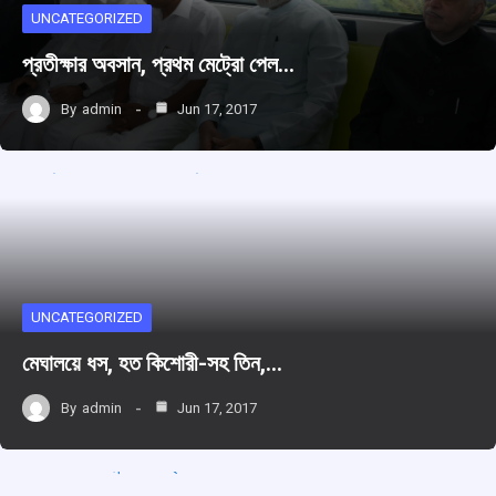
UNCATEGORIZED
প্রতীক্ষার অবসান, প্রথম মেট্রো পেল…
By
admin
Jun 17, 2017
UNCATEGORIZED
মেঘালয়ে ধস, হত কিশোরী-সহ তিন,…
By
admin
Jun 17, 2017