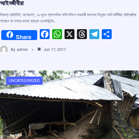
আইনজীবীরা
নিজস্ব প্রতিনিধি, আগরতলা, ১৬ জুন৷৷ প্রশাসনিক গাফিলতিতে সরকারী মামলায় নিযুক্ত আইনজীবীরা পারিশ্রমিক
পাচ্ছেন না৷ দপ্তর বলছে ব্যাঙ্ক এ্যকাউন্টের…
F
W
X
T
T
S
Share
a
h
hr
el
h
By
admin
Jun 17, 2017
ce
at
e
e
ar
b
s
a
gr
e
o
A
d
a
o
p
s
m
UNCATEGORIZED
k
p