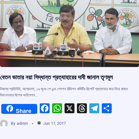
বেতন ভাতার নয়া সিদ্ধান্ত প্রত্যাহারের দাবী জানাল তৃণমূল
নিজস্ব প্রতিনিধি, আগরতলা, ১৬ জুন৷৷ পে এন্ড পেনশন রিভিশন কমিটির রিপোর্ট প্রত্যাহার করে নিয়ে রাজ্য
বিধানসভার বিশেষ অধিবেশন…
F
W
X
T
T
S
Share
a
h
hr
el
h
By
admin
Jun 17, 2017
ce
at
e
e
ar
b
s
a
gr
e