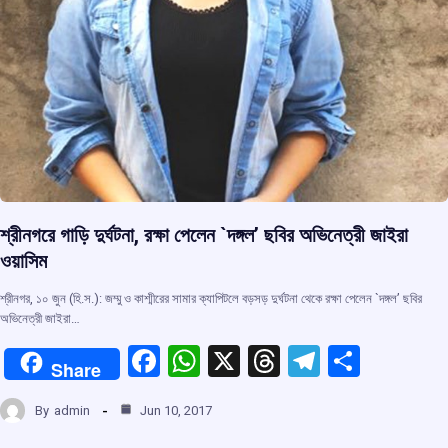
শ্রীনগরে গাড়ি দুর্ঘটনা, রক্ষা পেলেন `দঙ্গল’ ছবির অভিনেত্রী জাইরা
ওয়াসিম
শ্রীনগর, ১০ জুন (হি.স.): জম্মু ও কাশ্মীরের সামার ক্যাপিটলে বড়সড় দুর্ঘটনা থেকে রক্ষা পেলেন `দঙ্গল’ ছবির
অভিনেত্রী জাইরা…
F
W
X
T
T
S
Share
a
h
hr
el
h
By
admin
Jun 10, 2017
ce
at
e
e
ar