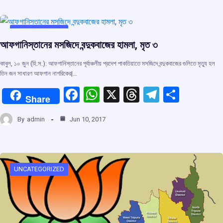
b
s
a
gr
e
o
A
d
a
o
p
s
m
UNCATEGORIZED
আফগানিস্তানের মসজিদে বন্দুকবাজের হামলা, মৃত ৩
k
p
কাবুল, ১০ জুন (হি.স.): আফগানিস্তানের পূর্বাঞ্চলীয় প্রদেশ পাকতিয়াতে মসজিদে বন্দুকবাজের গুলিতে মৃতু্য হল
তিন জন সাধারণ আফগান নাগরিকের|…
F
W
X
T
T
S
Share
a
h
hr
el
h
By
admin
Jun 10, 2017
ce
at
e
e
ar
b
s
a
gr
e
o
A
d
a
o
p
s
m
UNCATEGORIZED
k
p