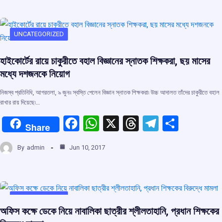
b
s
a
gr
e
o
A
d
a
o
p
s
m
UNCATEGORIZED
k
p
হাইকোর্টের রায়ে চাকুরীতে বহাল বিজ্ঞানের স্নাতক শিক্ষকরা, ছয় মাসের
মধ্যে দশজনকে নিয়োগ
নিজস্ব প্রতিনিধি, আগরতলা, ৯ জুন৷৷ স্বস্তি পেলেন বিজ্ঞান স্নাতক শিক্ষকরা৷ উচ্চ আদালত তাঁদের চাকুরীতে বহাল
রাখার রায় দিয়েছে৷…
F
W
X
T
T
S
Share
a
h
hr
el
h
By
admin
Jun 10, 2017
ce
at
e
e
ar
b
s
a
gr
e
o
A
d
a
o
p
s
m
UNCATEGORIZED
অফিস কক্ষে ডেকে নিয়ে নাবালিকা ছাত্রীর শ্লীলতাহানি, প্রধান শিক্ষকের
k
p