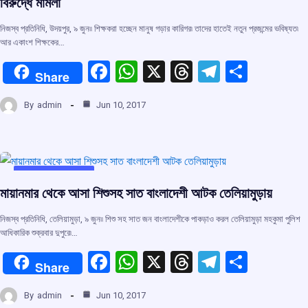
বিরুদ্ধে মামলা
নিজস্ব প্রতিনিধি, উদয়পুর, ৯ জুন৷৷ শিক্ষকরা হচ্ছেন মানুষ গড়ার কারিগর৷ তাদের হাতেই নতুন প্রজন্মের ভবিষ্যত৷
আর একাংশ শিক্ষকের…
F
W
X
T
T
S
Share
a
h
hr
el
h
By
admin
Jun 10, 2017
ce
at
e
e
ar
b
s
a
gr
e
o
A
d
a
o
p
s
m
UNCATEGORIZED
মায়ানমার থেকে আসা শিশুসহ সাত বাংলাদেশী আটক তেলিয়ামুড়ায়
k
p
নিজস্ব প্রতিনিধি, তেলিয়ামুড়া, ৯ জুন৷৷ শিশু সহ সাত জন বাংলাদেশীকে পাকড়াও করল তেলিয়ামুড়া মহকুমা পুলিশ
আধিকারিক শুক্রবার দুপুরে৷…
F
W
X
T
T
S
Share
a
h
hr
el
h
By
admin
Jun 10, 2017
ce
at
e
e
ar