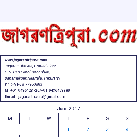
www.jagarantripura.com
Jagaran Bhavan, Ground Floor
L. N. Bari Lane(Prabhubari)
Banamalipur, Agartala, Tripura(W)
Ph :
+91-381-7960883
M:
+91-9436123720/+91-9436453389
Email :
jagarantripura@gmail.com
June 2017
M
T
W
T
F
S
S
1
2
3
4