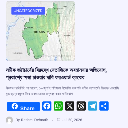
o
A
d
a
o
p
s
m
UNCATEGORIZED
k
p
সমীক ভট্টাচার্যের বিরুদ্ধে নেতাজিকে অবমাননার অভিযোগ,
প্রকাশ্যে ক্ষমা চাওয়ার দাবি ফরওয়ার্ড ব্লকের
নিজস্ব প্রতিনিধি, আগরতলা, ১৯ জুলাই:পশ্চিমবঙ্গ বিজেপির সভাপতি সমীক ভট্টাচার্যের বিরুদ্ধে নেতাজি
সুভাষচন্দ্র বসুকে নিয়ে অবমাননাকর মন্তব্য করার অভিযোগ…
F
W
X
T
T
S
Share
a
h
hr
el
h
By
Reshmi Debnath
Jul 20, 2026
ce
at
e
e
ar