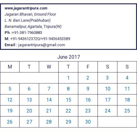
www.jagarantripura.com
Jagaran Bhavan, Ground Floor
L. N. Bari Lane(Prabhubari)
Banamalipur, Agartala, Tripura(W)
Ph :
+91-381-7960883
M:
+91-9436123720/+91-9436453389
Email :
jagarantripura@gmail.com
June 2017
M
T
W
T
F
S
S
1
2
3
4
5
6
7
8
9
10
11
12
13
14
15
16
17
18
19
20
21
22
23
24
25
26
27
28
29
30