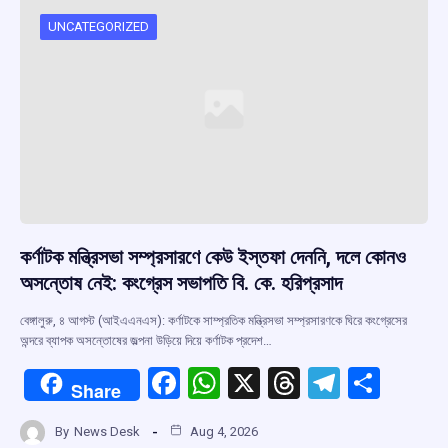
UNCATEGORIZED
কর্ণাটক মন্ত্রিসভা সম্প্রসারণে কেউ ইস্তফা দেননি, দলে কোনও
অসন্তোষ নেই: কংগ্রেস সভাপতি বি. কে. হরিপ্রসাদ
বেঙ্গালুরু, ৪ আগস্ট (আইএএনএস): কর্ণাটকে সাম্প্রতিক মন্ত্রিসভা সম্প্রসারণকে ঘিরে কংগ্রেসের
অন্দরে ব্যাপক অসন্তোষের জল্পনা উড়িয়ে দিয়ে কর্ণাটক প্রদেশ…
F
W
X
T
T
S
Share
a
h
hr
el
h
By
News Desk
Aug 4, 2026
ce
at
e
e
ar