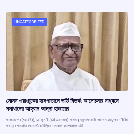
b
s
a
gr
e
o
A
d
a
o
p
s
m
UNCATEGORIZED
k
p
সোনম ওয়াংচুকের হাসপাতালে ভর্তি বিতর্ক: আলোচনার মাধ্যমে
সমাধানের আহ্বান আন্না হাজারের
আহমেদনগর (মহারাষ্ট্র), ১৮ জুলাই (আইএএনএস): জলবায়ু আন্দোলনকারী সোনম ওয়াংচুকের শারীরিক
অবস্থার অবনতির জেরে তাঁকে দিল্লির সফদরজং হাসপাতালে ভর্তি…