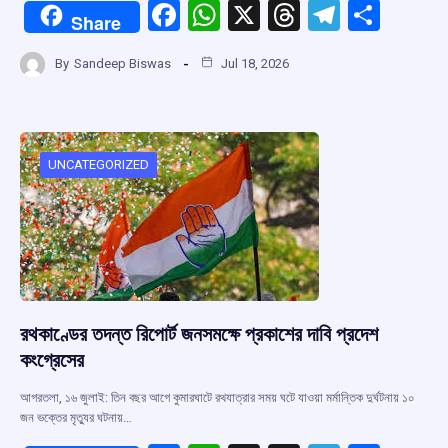
F
W
X
T
T
S
Share
a
h
hr
el
h
By
Sandeep Biswas
Jul 18, 2026
ce
at
e
e
ar
b
s
a
gr
e
o
A
d
a
o
p
s
m
UNCATEGORIZED
k
p
রথকাণ্ডের তদন্ত রিপোর্ট জনসমক্ষে প্রকাশের দাবি প্রদেশ
কংগ্রেসের
আগরতলা, ১৬ জুলাই: তিন বছর আগে কুমারঘাটে রথযাত্রার সময় ঘটে যাওয়া মর্মান্তিক দুর্ঘটনায় ১০
জন ভক্তের মৃত্যুর ঘটনায়…