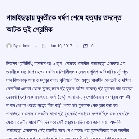
গামাইছড়ায় যুবতীকে ধর্ষণ শেষে হত্যার তদন্তে
আটক দুই প্রেমিক
By
admin
Jun 10, 2017
0
নিজস্ব প্রতিনিধি, কমলাসাগর, ৯ জুন৷৷ মেলাঘর থানাধীন গামাইছড়া এলাকার এক
তরুনীকে ধর্ষণের পর হত্যার ঘটনায় সিপাহীজলার জেলার পুলিশ আধিকারিক সুদিপ্ত
দাস বিশালগড় থানা ও মধুপুর থানার পুলিশকে নিয়ে মধুপুর থানাধীন বেলতলী ও দক্ষিন
কেনানিয়া এলাকা থেকে সন্দেহ ভাবে দুই যুবকে আটক করেছে৷ দুই যুবকের নাম জয়ন্ত
দেববর্মা (২০) এবং রনজিৎ দেববর্মা (১৯)৷ জানা যায়, বৃহস্পতিবার রাত্র প্রায় এগারটা
নাগাদ গোপন খবরের সূত্রে নিজ বাড়ী থেকে দুই যুবককে গ্রেপ্তার করা হয়৷
গামাইছড়ার এলাকার তরুনীর সাথে দুই যুবকেরই প্রণয়ের সম্পর্ক ছিল এবং মোবাইল
ফোনে তরুনীর সাথে দীর্ঘ দিন ধরে সেই প্রেম চলছিল বলে জানা যায়৷ এমনকি
গামাইছড়া এলাকাতে সেই তরুনীর সাথে দেখা করত৷ গত বৃহস্পতিবারে যখন তরুনীর
মৃতদেহ উদ্ধার করা হয়৷ তখন পুলিশ তদন্ত করে ঐ দুই যুবকের মোবাইল ফোনের