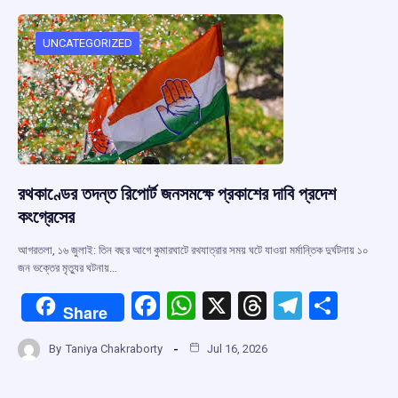
o
A
d
a
o
p
s
m
UNCATEGORIZED
k
p
রথকাণ্ডের তদন্ত রিপোর্ট জনসমক্ষে প্রকাশের দাবি প্রদেশ
কংগ্রেসের
আগরতলা, ১৬ জুলাই: তিন বছর আগে কুমারঘাটে রথযাত্রার সময় ঘটে যাওয়া মর্মান্তিক দুর্ঘটনায় ১০
জন ভক্তের মৃত্যুর ঘটনায়…
F
W
X
T
T
S
Share
a
h
hr
el
h
By
Taniya Chakraborty
Jul 16, 2026
ce
at
e
e
ar
b
s
a
gr
e