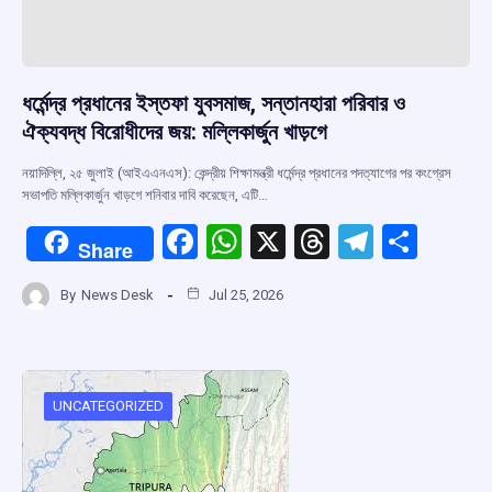
ধর্মেন্দ্র প্রধানের ইস্তফা যুবসমাজ, সন্তানহারা পরিবার ও
ঐক্যবদ্ধ বিরোধীদের জয়: মল্লিকার্জুন খাড়গে
নয়াদিল্লি, ২৫ জুলাই (আইএএনএস): কেন্দ্রীয় শিক্ষামন্ত্রী ধর্মেন্দ্র প্রধানের পদত্যাগের পর কংগ্রেস
সভাপতি মল্লিকার্জুন খাড়গে শনিবার দাবি করেছেন, এটি…
F
W
X
T
T
S
Share
a
h
hr
el
h
By
News Desk
Jul 25, 2026
ce
at
e
e
ar
b
s
a
gr
e
o
A
d
a
o
p
s
m
UNCATEGORIZED
k
p