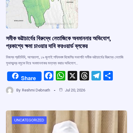
সমীক ভট্টাচার্যের বিরুদ্ধে নেতাজিকে অবমাননার অভিযোগ,
প্রকাশ্যে ক্ষমা চাওয়ার দাবি ফরওয়ার্ড ব্লকের
নিজস্ব প্রতিনিধি, আগরতলা, ১৯ জুলাই:পশ্চিমবঙ্গ বিজেপির সভাপতি সমীক ভট্টাচার্যের বিরুদ্ধে নেতাজি
সুভাষচন্দ্র বসুকে নিয়ে অবমাননাকর মন্তব্য করার অভিযোগ…
F
W
X
T
T
S
Share
a
h
hr
el
h
By
Reshmi Debnath
Jul 20, 2026
ce
at
e
e
ar
b
s
a
gr
e
o
A
d
a
o
p
s
m
UNCATEGORIZED
k
p