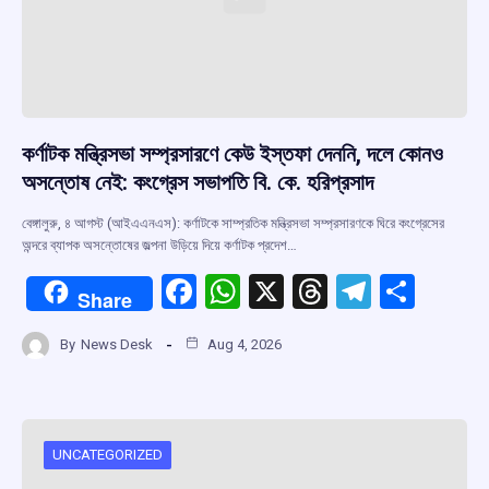
কর্ণাটক মন্ত্রিসভা সম্প্রসারণে কেউ ইস্তফা দেননি, দলে কোনও
অসন্তোষ নেই: কংগ্রেস সভাপতি বি. কে. হরিপ্রসাদ
বেঙ্গালুরু, ৪ আগস্ট (আইএএনএস): কর্ণাটকে সাম্প্রতিক মন্ত্রিসভা সম্প্রসারণকে ঘিরে কংগ্রেসের
অন্দরে ব্যাপক অসন্তোষের জল্পনা উড়িয়ে দিয়ে কর্ণাটক প্রদেশ…
F
W
X
T
T
S
Share
a
h
hr
el
h
By
News Desk
Aug 4, 2026
ce
at
e
e
ar
b
s
a
gr
e
o
A
d
a
o
p
s
m
UNCATEGORIZED