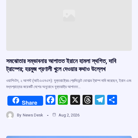
k
p
সমঝোতার সম্ভাবনায় আপাতত ইরানে হামলা স্থগিত, দাবি
ট্রাম্পের; হরমুজ প্রণালী খুলে দেওয়ার কথাও উল্লেখ
ওয়াশিংটন, ২ আগস্ট (আইএএনএস): যুক্তরাষ্ট্রের প্রেসিডেন্ট ডোনাল্ড ট্রাম্প দাবি করেছেন, ইরান এবং
মধ্যপ্রাচ্যের কয়েকটি দেশের অনুরোধে যুক্তরাষ্ট্র আপাতত…
F
W
X
T
T
S
Share
a
h
hr
el
h
By
News Desk
Aug 2, 2026
ce
at
e
e
ar
b
s
a
gr
e