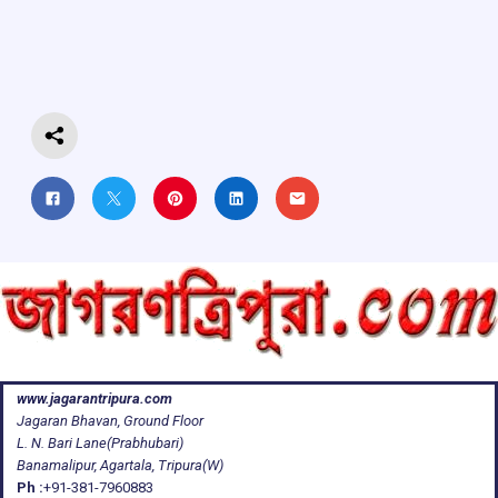
o
A
d
a
o
p
s
m
k
p
www.jagarantripura.com
Jagaran Bhavan, Ground Floor
L. N. Bari Lane(Prabhubari)
Banamalipur, Agartala, Tripura(W)
Ph :
+91-381-7960883