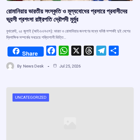
রোমানিয়ায় ভারতীয় সংস্কৃতি ও মূল্যবোধের প্রসারে প্রবাসীদের
ভূয়সী প্রশংসা রাষ্ট্রপতি দ্রৌপদী মুর্মুর
বুখারেস্ট, ২৫ জুলাই (আইএএনএস): ভারত ও রোমানিয়ার জনগণের মধ্যে ঘনিষ্ঠ সম্পর্কই দুই দেশের
দ্বিপাক্ষিক সম্পর্কের সবচেয়ে শক্তিশালী ভিত্তি…
F
W
X
T
T
S
Share
a
h
hr
el
h
By
News Desk
Jul 25, 2026
ce
at
e
e
ar
b
s
a
gr
e
o
A
d
a
o
p
s
m
UNCATEGORIZED
k
p