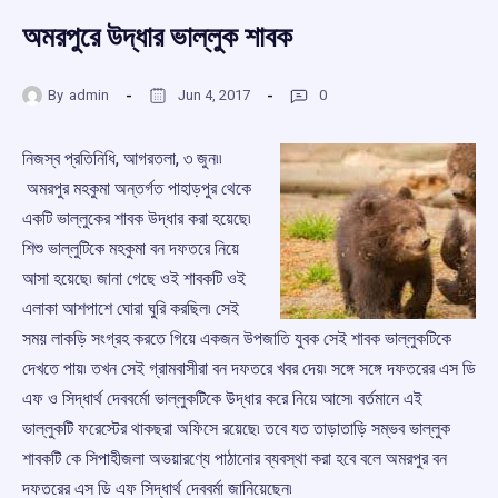
অমরপুরে উদ্ধার ভাল্লুক শাবক
By
admin
Jun 4, 2017
0
নিজস্ব প্রতিনিধি, আগরতলা, ৩ জুন৷৷
অমরপুর মহকুমা অন্তর্গত পাহাড়পুর থেকে
একটি ভাল্লুকের শাবক উদ্ধার করা হয়েছে৷
শিশু ভাল্লুটিকে মহকুমা বন দফতরে নিয়ে
আসা হয়েছে৷ জানা গেছে ওই শাবকটি ওই
এলাকা আশপাশে ঘোরা ঘুরি করছিল৷ সেই
সময় লাকড়ি সংগ্রহ করতে গিয়ে একজন উপজাতি যুবক সেই শাবক ভাল্লুকটিকে
দেখতে পায়৷ তখন সেই গ্রামবাসীরা বন দফতরে খবর দেয়৷ সঙ্গে সঙ্গে দফতরের এস ডি
এফ ও সিদ্ধার্থ দেববর্মাে ভাল্লুকটিকে উদ্ধার করে নিয়ে আসে৷ বর্তমানে এই
ভাল্লুকটি ফরেস্টের থাকছরা অফিসে রয়েছে৷ তবে যত তাড়াতাড়ি সম্ভব ভাল্লুক
শাবকটি কে সিপাহীজলা অভয়ারণ্যে পাঠানোর ব্যবস্থা করা হবে বলে অমরপুর বন
দফতরের এস ডি এফ সিদ্ধার্থ দেববর্মা জানিয়েছেন৷