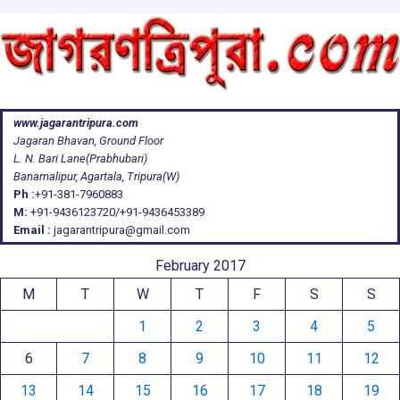
www.jagarantripura.com
Jagaran Bhavan, Ground Floor
L. N. Bari Lane(Prabhubari)
Banamalipur, Agartala, Tripura(W)
Ph :
+91-381-7960883
M:
+91-9436123720/+91-9436453389
Email :
jagarantripura@gmail.com
February 2017
M
T
W
T
F
S
S
1
2
3
4
5
6
7
8
9
10
11
12
13
14
15
16
17
18
19