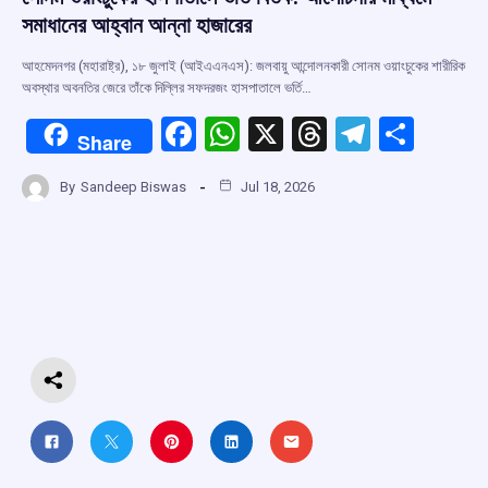
সমাধানের আহ্বান আন্না হাজারের
আহমেদনগর (মহারাষ্ট্র), ১৮ জুলাই (আইএএনএস): জলবায়ু আন্দোলনকারী সোনম ওয়াংচুকের শারীরিক
অবস্থার অবনতির জেরে তাঁকে দিল্লির সফদরজং হাসপাতালে ভর্তি…
F
W
X
T
T
S
Share
a
h
hr
el
h
By
Sandeep Biswas
Jul 18, 2026
ce
at
e
e
ar
b
s
a
gr
e
o
A
d
a
o
p
s
m
k
p