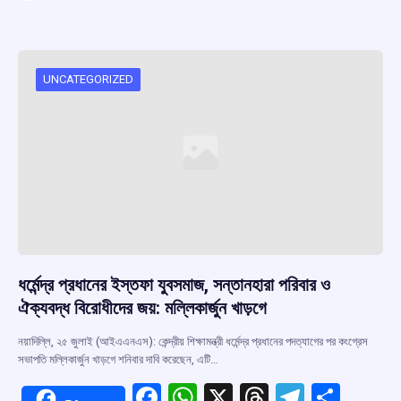
ce
at
e
e
ar
b
s
a
gr
e
o
A
d
a
o
p
s
m
UNCATEGORIZED
k
p
ধর্মেন্দ্র প্রধানের ইস্তফা যুবসমাজ, সন্তানহারা পরিবার ও
ঐক্যবদ্ধ বিরোধীদের জয়: মল্লিকার্জুন খাড়গে
নয়াদিল্লি, ২৫ জুলাই (আইএএনএস): কেন্দ্রীয় শিক্ষামন্ত্রী ধর্মেন্দ্র প্রধানের পদত্যাগের পর কংগ্রেস
সভাপতি মল্লিকার্জুন খাড়গে শনিবার দাবি করেছেন, এটি…
F
W
X
T
T
S