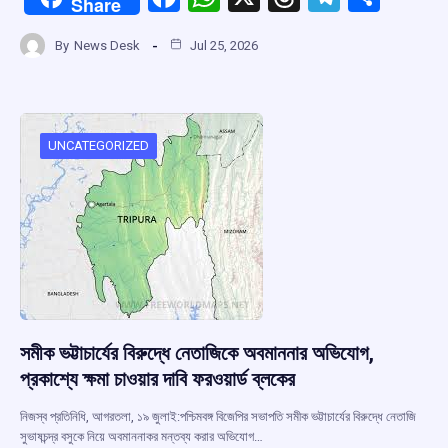
Share
a
h
hr
el
h
By
News Desk
Jul 25, 2026
ce
at
e
e
ar
b
s
a
gr
e
o
A
d
a
o
p
s
m
UNCATEGORIZED
k
p
সমীক ভট্টাচার্যের বিরুদ্ধে নেতাজিকে অবমাননার অভিযোগ,
প্রকাশ্যে ক্ষমা চাওয়ার দাবি ফরওয়ার্ড ব্লকের
নিজস্ব প্রতিনিধি, আগরতলা, ১৯ জুলাই:পশ্চিমবঙ্গ বিজেপির সভাপতি সমীক ভট্টাচার্যের বিরুদ্ধে নেতাজি
সুভাষচন্দ্র বসুকে নিয়ে অবমাননাকর মন্তব্য করার অভিযোগ…