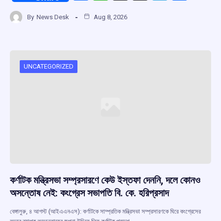
a
h
hr
el
h
By
News Desk
Aug 8, 2026
ce
at
e
e
ar
b
s
a
gr
e
o
A
d
a
o
p
s
m
UNCATEGORIZED
k
p
কর্ণাটক মন্ত্রিসভা সম্প্রসারণে কেউ ইস্তফা দেননি, দলে কোনও
অসন্তোষ নেই: কংগ্রেস সভাপতি বি. কে. হরিপ্রসাদ
বেঙ্গালুরু, ৪ আগস্ট (আইএএনএস): কর্ণাটকে সাম্প্রতিক মন্ত্রিসভা সম্প্রসারণকে ঘিরে কংগ্রেসের