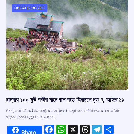
UNCATEGORIZED
চাম্বায় ১০০ ফুট গভীর খাদে বাস পড়ে হিমাচলে মৃত ৭, আহত ১১
শিমলা, ৮ আগস্ট (আইএএনএস): হিমাচল প্রদেশের চাম্বা জেলায় শনিবার ভয়াবহ বাস দুর্ঘটনায়
অন্তত সাতজনের মৃত্যু হয়েছে এবং ১১…
F
W
X
T
T
S
Share