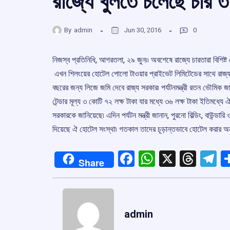
রাজ্যে খুলতে চলেছে চার তা
By
admin
Jun 30, 2016
0
নিজস্ব প্রতিনিধি, আগরতলা, ২৯ জুন৷৷ অবশেষে রাজ্যে চারতারা বিশিষ
এখন শিলংয়ের হোটেল পোলো টাওয়ার প্রাইভেট লিমিটেডের সাথে রাজ্য
বছরের জন্য লিজে জমি দেবে রাজ্য সরকার৷ পর্যটনমন্ত্রী রতন ভৌমিক জ
টেন্ডার মূল্য ৩ কোটি ৭২ লক্ষ টাকা যার মধ্যে ৩৬ লক্ষ টাকা ইতিমধ্য
সরকারকে জানিয়েছে৷ এদিন পর্যটন মন্ত্রী জানান, পুরনো বিল্ডিং, বাউন্ডা
দিয়েছে ঐ হোটেল সংস্থা৷ গতকাল তাদের চূড়ান্তভাবে হোটেল করার অ
Facebook
WhatsApp
X
Thre
T
Share
admin