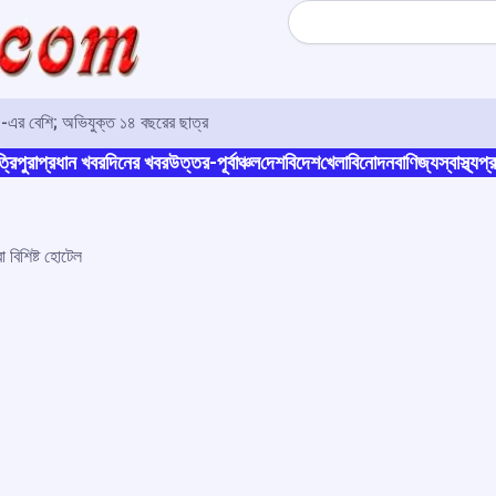
Search
৩০-এর বেশি; অভিযুক্ত ১৪ বছরের ছাত্র
্রিপুরা
প্রধান খবর
দিনের খবর
উত্তর-পূর্বাঞ্চল
দেশ
বিদেশ
খেলা
বিনোদন
বাণিজ্য
স্বাস্থ্য
প্র
া বিশিষ্ট হোটেল