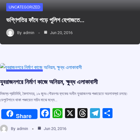
UNCATEGORIZED
ভগ্ণিপতির ফাঁদে পড়ে পুলিশ হেপাজতে…
By
admin
Jun 20, 2016
UNCATEGORIZED
যুবরাজনগরে নির্মাণ কাজে অনিয়ম, ক্ষুব্ধ এলাকাবাসী
নিজস্ব প্রতিনিধি, কৈলাসহর, ১৯ জুন৷৷ গৌরনগর ব্লকের অধীন যুবরাজনগর পঞ্চায়েতে অচলাবস্থা চলছে৷
ডেপুটেশানে থাকা পঞ্চায়েত সচিব মাঝে মধ্যে…
F
W
X
T
T
S
Share
a
h
hr
el
h
By
admin
Jun 20, 2016
ce
at
e
e
ar