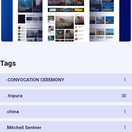
Tags
-CONVOCATION CEREMONY
1
..tripura
30
.china
1
.Mitchell Sentner
1