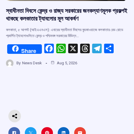
স্বাধীনতা দিবসে কেন্দ্র ও রাজ্য সরকারের জনকল্যাণমূলক প্রকল্পই
থাকছে কলকাতার ট্যাবলোর মূল আকর্ষণ
কলকাতা, ৫ আগস্ট (আইএএনএস): এবারের স্বাধীনতা দিবসের কুচকাওয়াজে কলকাতার রেড রোডে
প্রদর্শিত ট্যাবলোগুলিতে কেন্দ্র ও পশ্চিমবঙ্গ সরকারের বিভিন্ন…
F
W
X
T
T
S
Share
a
h
hr
el
h
By
News Desk
Aug 5, 2026
ce
at
e
e
ar
b
s
a
gr
e
o
A
d
a
o
p
s
m
k
p