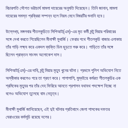
বিচারপতি সৌগত ভট্টাচার্য মামলা দায়েরের অনুমতি দিয়েছেন। তিনি জানান, মামলা
দায়েরের সমস্ত প্রক্রিয়া সম্পন্ন হলে নিয়ম মেনে বিষয়টির শুনানি হবে।
উল্লেখ্য, মঙ্গলবার শীতলকুচিতে সিপিআই(এম)-এর মৃত কর্মী মন্টু মিয়ার পরিবারের
সঙ্গে দেখা করতে গিয়েছিলেন মীনাক্ষী মুখার্জি। ফেরার পথে শীতলকুচি বাজার এলাকায়
তাঁর গাড়ি লক্ষ্য করে একদল ব্যক্তি ডিম ছুড়তে শুরু করে। গাড়িতে তাঁর সঙ্গে
ছিলেন প্রাক্তন সাংসদ অলোকেশ দাস।
সিপিআই(এম)-এর দাবি, মন্টু মিয়ার মৃত্যু খুনের ঘটনা। প্রথমে পুলিশ অভিযোগ নিতে
অস্বীকার করলেও পরে তা গ্রহণ করে। পাশাপাশি, মুম্বইয়ে কর্মরত শীতলকুচির এক
শ্রমিকের মৃত্যুর পর তাঁর দেহ ফিরিয়ে আনতে প্রশাসন যথাযথ পদক্ষেপ নিচ্ছে না
বলেও অভিযোগ তুলেছে বাম নেতৃত্ব।
মীনাক্ষী মুখার্জি জানিয়েছেন, এই দুই ঘটনার প্রতিবাদে জেলা শাসকের দফতর
ঘেরাওয়ের কর্মসূচি রয়েছে দলের।