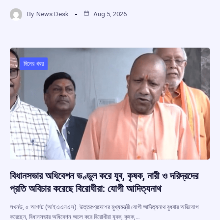
a
h
hr
el
h
By
News Desk
Aug 5, 2026
ce
at
e
e
ar
b
s
a
gr
e
o
A
d
a
o
p
s
m
দিনের খবর
k
p
বিধানসভার অধিবেশন ভণ্ডুল করে যুব, কৃষক, নারী ও দরিদ্রদের
প্রতি অবিচার করেছে বিরোধীরা: যোগী আদিত্যনাথ
লখনউ, ৫ আগস্ট (আইএএনএস): উত্তরপ্রদেশের মুখ্যমন্ত্রী যোগী আদিত্যনাথ বুধবার অভিযোগ
করেছেন, বিধানসভার অধিবেশন অচল করে বিরোধীরা যুবক, কৃষক,…