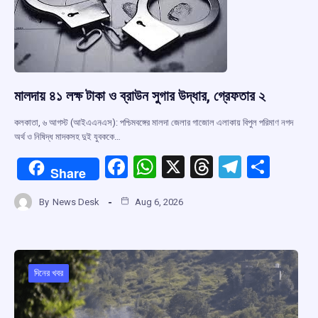
k
p
মালদায় ৪১ লক্ষ টাকা ও ব্রাউন সুগার উদ্ধার, গ্রেফতার ২
কলকাতা, ৬ আগস্ট (আইএএনএস): পশ্চিমবঙ্গের মালদা জেলার গাজোল এলাকায় বিপুল পরিমাণ নগদ
অর্থ ও নিষিদ্ধ মাদকসহ দুই যুবককে…
F
W
X
T
T
S
Share
a
h
hr
el
h
By
News Desk
Aug 6, 2026
ce
at
e
e
ar
b
s
a
gr
e
o
A
d
a
o
p
s
m
দিনের খবর
k
p