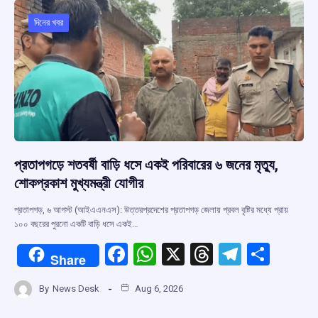
o
A
d
a
o
p
s
m
দিনের খবর
k
p
প্রতাপগড়ে শতবর্ষী বাড়ি ধসে একই পরিবারের ৬ জনের মৃত্যু,
শোকপ্রকাশ মুখ্যমন্ত্রী যোগীর
প্রতাপগড়, ৬ আগস্ট (আইএএনএস): উত্তরপ্রদেশের প্রতাপগড় জেলায় প্রবল বৃষ্টির মধ্যে প্রায়
১০০ বছরের পুরনো একটি বাড়ি ধসে একই…
F
W
X
T
T
S
Share
a
h
hr
el
h
By
News Desk
Aug 6, 2026
ce
at
e
e
ar