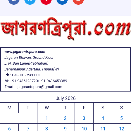
www.jagarantripura.com
Jagaran Bhavan, Ground Floor
L. N. Bari Lane(Prabhubari)
Banamalipur, Agartala, Tripura(W)
Ph :
+91-381-7960883
M:
+91-9436123720/+91-9436453389
Email :
jagarantripura@gmail.com
July 2026
M
T
W
T
F
S
S
1
2
3
4
5
6
7
8
9
10
11
12