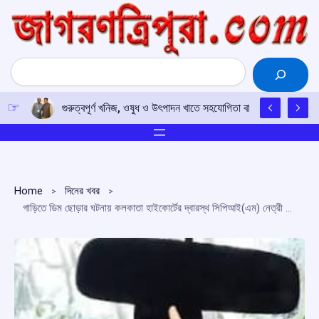
Skip
to
content
Search
গুরুত্বপূর্ণ খনিজ, ওষুধ ও উৎপাদন খাতে সহযোগিতা বাড়াতে সম্মত ভারত-
Home
দিনের খবর
গাড়িতে ডিম ছোড়ার ঘটনায় কলকাতা হাইকোর্টের দ্বারস্থ সিপিআই(এম) নেত্রী মীনাক্ষী মুখার্জি