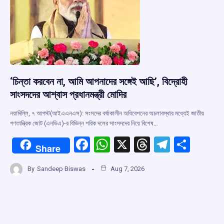
k
p
‘চিন্তা করবেন না, আমি আপনাদের সঙ্গেই আছি’, বিদ্রোহী
সাংসদদের আশ্বাস প্রধানমন্ত্রী মোদির
নয়াদিল্লি, ৭ আগস্ট(আইএএনএস): সংসদের বর্ষাকালীন অধিবেশনের অচলাবস্থার মধ্যেই জাতীয়
গণতান্ত্রিক জোট (এনডিএ)-র বিভিন্ন শরিক দলের সাংসদদের নিয়ে বিশেষ…
F
W
X
T
T
S
Share
a
h
hr
el
h
By
Sandeep Biswas
Aug 7, 2026
ce
at
e
e
ar
b
s
a
gr
e
o
A
d
a