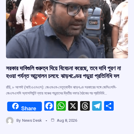
সরকার দাবিগুলি গুরুত্ব দিয়ে বিবেচনা করেছে, তবে দাবি পূরণ না
হওয়া পর্যন্ত আন্দোলন চলবে: ঝাড়খণ্ডের পড়ুয়া প্রতিনিধি দল
রাঁচি, ৮ আগস্ট (আইএএনএস): জেএমএম-নেতৃত্বাধীন ঝাড়খণ্ড সরকারের সঙ্গে জেপিএসসি-
জেএসএসসি অ্যাসপির্যান্ট ন্যায় মঞ্চের পড়ুয়াদের দ্বিতীয় দফার বৈঠকের পর প্রতিনিধি…
F
W
X
T
T
S
Share
a
h
hr
el
h
By
News Desk
Aug 8, 2026
ce
at
e
e
ar