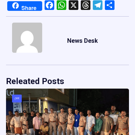
Facebook
WhatsApp
X
Threads
Telegr
Shar
Share
News Desk
Releated Posts
দেশ