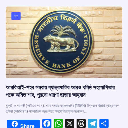
b
s
a
gr
e
o
A
d
a
o
p
s
m
দেশ
k
p
আরবিআই-শহর সমবায় ব্যাঙ্কগুলির আরও ঘনিষ্ঠ সহযোগিতার
পক্ষে অমিত শাহ, পুরনো ধারণা ছাড়ার আহ্বান
মুম্বই, ৮ আগস্ট (আইএএনএস): শহর সমবায় ব্যাঙ্কগুলির (ইউসিবি) উন্নয়নে রিজার্ভ ব্যাঙ্ক অফ
ইন্ডিয়া (আরবিআই) সাম্প্রতিক বছরগুলিতে সহযোগিতামূলক মনোভাব…
F
W
X
T
T
S
Share