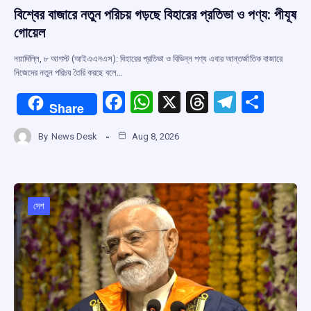
বিশ্বের বাজারে নতুন পরিচয় গড়ছে বিহারের প্রতিভা ও পণ্য: পীযূষ
গোয়েল
নয়াদিল্লি, ৮ আগস্ট (আইএএনএস): বিহারের প্রতিভা ও বিভিন্ন পণ্য এবার আন্তর্জাতিক বাজারে
নিজেদের নতুন পরিচয় তৈরি করছে বলে…
F
W
X
T
T
S
Share
a
h
hr
el
h
By
News Desk
Aug 8, 2026
ce
at
e
e
ar
b
s
a
gr
e
o
A
d
a
o
p
s
m
দেশ
k
p