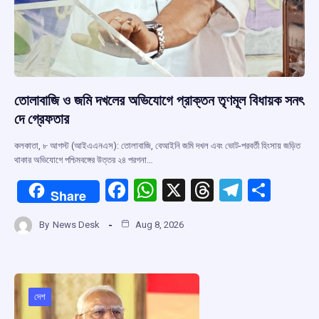
তোলাবাজি ও জমি দখলের অভিযোগে প্রাক্তন তৃণমূল বিধায়ক সনৎ
দে গ্রেফতার
কলকাতা, ৮ আগস্ট (আইএএনএস): তোলাবাজি, বেআইনি জমি দখল এবং ভোট-পরবর্তী হিংসায় জড়িত
থাকার অভিযোগে পশ্চিমবঙ্গের উত্তর ২৪ পরগনা…
F
W
X
T
T
S
Share
a
h
hr
el
h
By
News Desk
Aug 8, 2026
ce
at
e
e
ar
b
s
a
gr
e
o
A
d
a
o
p
s
m
দেশ