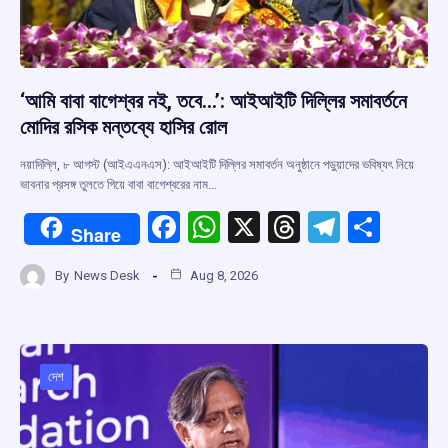
‘আমি বাবা বাগেশ্বর নই, তবে…’: আইআইটি দিল্লির সমাবর্তনে
মোদির রসিক মন্তব্যে হাসির রোল
নয়াদিল্লি, ৮ আগস্ট (আইএএনএস): আইআইটি দিল্লির সমাবর্তন অনুষ্ঠানে পড়ুয়াদের ভবিষ্যৎ নিয়ে
ভাবনার প্রসঙ্গ তুলতে গিয়ে বাবা বাগেশ্বরের নাম…
F
W
X
T
T
S
Share
a
h
hr
el
h
By
News Desk
Aug 8, 2026
ce
at
e
e
ar
b
s
a
gr
e
o
A
d
a
o
p
s
m
দেশ
k
p