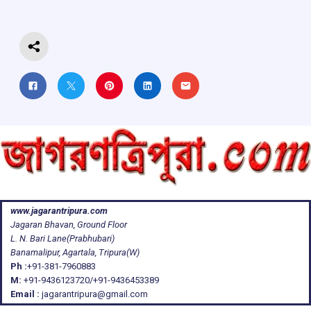
o
p
s
m
k
p
www.jagarantripura.com
Jagaran Bhavan, Ground Floor
L. N. Bari Lane(Prabhubari)
Banamalipur, Agartala, Tripura(W)
Ph :
+91-381-7960883
M:
+91-9436123720/+91-9436453389
Email :
jagarantripura@gmail.com