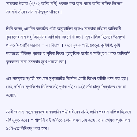
সাতবারা উতারা (৭/১২ জমির নথি) প্রদান করা হবে, যাতে জমির মালিক হিসেবে
সরাসরি তাঁদের নাম নথিভুক্ত থাকবে।
তিনি বলেন, এতদিন বনজমির পাট্টা অনুমোদিত হলেও সাতবারা নথিতে আদিবাসী
কৃষকদের নাম শুধু ‘অন্যান্য অধিকার’ অংশে থাকত। মূল মালিক হিসেবে উল্লেখ
থাকত ‘মহারাষ্ট্র সরকার – বন বিভাগ’। ফলে কৃষক পরিচয়পত্র, কৃষিঋণ, কৃষি
দফতরের বিভিন্ন প্রকল্পের সুবিধা কিংবা প্রাকৃতিক দুর্যোগে ক্ষতিপূরণ পেতে আদিবাসী
কৃষকদের নানা সমস্যার মুখে পড়তে হত।
এই সমস্যার স্থায়ী সমাধানে মুখ্যমন্ত্রীর নির্দেশে একটি বিশেষ কমিটি গঠন করা হয়।
সেই কমিটির সুপারিশের ভিত্তিতেই পৃথক ৭ই ও ১২ই নথি চালুর সিদ্ধান্ত নেওয়া
হয়েছে।
মন্ত্রী জানান, নতুন ব্যবস্থায় বনজমির পাট্টাধারীদের নামই জমির প্রধান মালিক হিসেবে
নথিভুক্ত হবে। পাশাপাশি ওই জমিতে কোন ফসল চাষ হচ্ছে, তার তথ্যও গ্রাম ফর্ম
১২ই-তে লিপিবদ্ধ করা হবে।