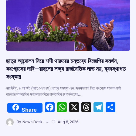
ছাত্র আন্দোলন নিয়ে শশী থারুরের মন্তব্যে বিজেপির সমর্থন,
কংগ্রেসের দাবি—রাহুলের লক্ষ্য রাজনৈতিক লাভ নয়, ব্যবস্থাগত
সংস্কার
নয়াদিল্লি, ৮ আগস্ট (আইএএনএস): ছাত্র সমস্যা এবং জনসংযোগ নিয়ে কংগ্রেস সাংসদ শশী
থারুরের সাম্প্রতিক মন্তব্যকে ঘিরে রাজনৈতিক চাপানউতোর…
F
W
X
T
T
S
Share
a
h
hr
el
h
By
News Desk
Aug 8, 2026
ce
at
e
e
ar