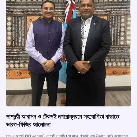
সাশ্রয়ী আবাসন ও টেকসই নগরোন্নয়নে সহযোগিতা বাড়াতে
ভারত-ফিজির আলোচনা
সুভা, ৬ আগস্ট (আইএএনএস): সাশ্রয়ী সামাজিক আবাসন, টেকসই নগর উন্নয়ন, বর্জ্য ব্যবস্থাপনা