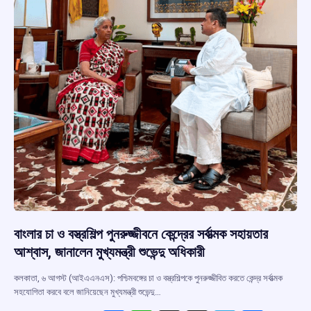
বাংলার চা ও বস্ত্রশিল্প পুনরুজ্জীবনে কেন্দ্রের সর্বাত্মক সহায়তার
আশ্বাস, জানালেন মুখ্যমন্ত্রী শুভেন্দু অধিকারী
কলকাতা, ৬ আগস্ট (আইএএনএস): পশ্চিমবঙ্গের চা ও বস্ত্রশিল্পকে পুনরুজ্জীবিত করতে কেন্দ্র সর্বাত্মক
সহযোগিতা করবে বলে জানিয়েছেন মুখ্যমন্ত্রী শুভেন্দু…