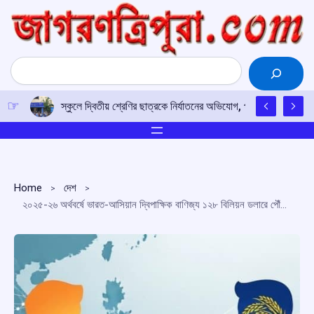
Skip
to
content
Search
স্কুলে দ্বিতীয় শ্রেণির ছাত্রকে নির্যাতনের অভিযোগ, প্রধান শিক্ষকের বিরু
Home
দেশ
২০২৫-২৬ অর্থবর্ষে ভারত-আসিয়ান দ্বিপাক্ষিক বাণিজ্য ১২৮ বিলিয়ন ডলারে পৌঁছেছে