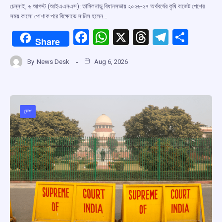
চেন্নাই, ৬ আগস্ট (আইএএনএস): তামিলনাড়ু বিধানসভায় ২০২৬-২৭ অর্থবর্ষের কৃষি বাজেট পেশের
সময় কালো পোশাক পরে বিক্ষোভে সামিল হলেন…
F
W
X
T
T
S
Share
a
h
hr
el
h
By
News Desk
Aug 6, 2026
ce
at
e
e
ar
b
s
a
gr
e
o
A
d
a
o
p
s
m
দেশ
k
p