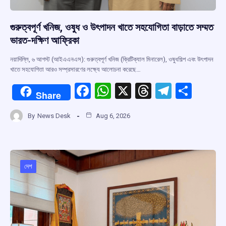
গুরুত্বপূর্ণ খনিজ, ওষুধ ও উৎপাদন খাতে সহযোগিতা বাড়াতে সম্মত
ভারত-দক্ষিণ আফ্রিকা
নয়াদিল্লি, ৬ আগস্ট (আইএএনএস): গুরুত্বপূর্ণ খনিজ (ক্রিটিক্যাল মিনারেল), ওষুধশিল্প এবং উৎপাদন
খাতে সহযোগিতা আরও সম্প্রসারণের লক্ষ্যে আলোচনা করেছে…
F
W
X
T
T
S
Share
a
h
hr
el
h
By
News Desk
Aug 6, 2026
ce
at
e
e
ar
b
s
a
gr
e
o
A
d
a
o
p
s
m
দেশ
k
p