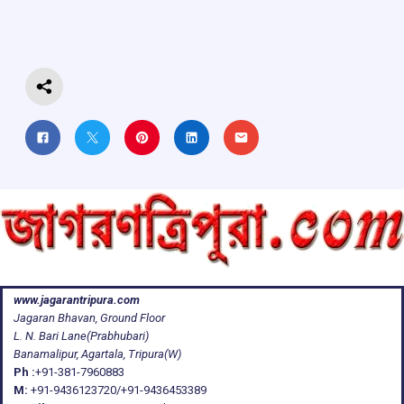
o
p
s
m
k
p
www.jagarantripura.com
Jagaran Bhavan, Ground Floor
L. N. Bari Lane(Prabhubari)
Banamalipur, Agartala, Tripura(W)
Ph :
+91-381-7960883
M:
+91-9436123720/+91-9436453389