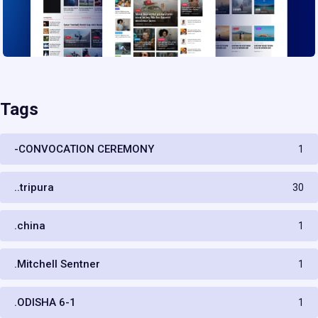
Tags
-CONVOCATION CEREMONY
1
..tripura
30
.china
1
.Mitchell Sentner
1
.ODISHA 6-1
1