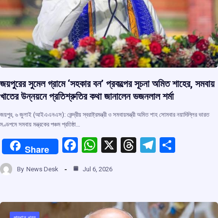
জয়পুরের সুমেল গ্রামে ‘সহকার বন’ প্রকল্পের সূচনা অমিত শাহের, সমবায়
খাতের উন্নয়নে প্রতিশ্রুতির কথা জানালেন ভজনলাল শর্মা
জয়পুর, ৬ জুলাই (আইএএনএস): কেন্দ্রীয় স্বরাষ্ট্রমন্ত্রী ও সমবায়মন্ত্রী অমিত শাহ সোমবার নয়াদিল্লির ভারত
মণ্ডপমে সমবায় মন্ত্রকের পঞ্চম প্রতিষ্ঠা…
F
W
X
T
T
S
Share
a
h
hr
el
h
By
News Desk
Jul 6, 2026
ce
at
e
e
ar
b
s
a
gr
e
o
A
d
a
প্রধান খবর