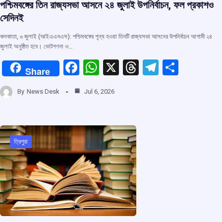
পশ্চিমবঙ্গের তিন রাজ্যসভা আসনে ২৪ জুলাই উপনির্বাচন, ফল প্রকাশও
সেদিনই
কলকাতা, ৬ জুলাই (আইএএনএস): পশ্চিমবঙ্গের শূন্য হওয়া তিনটি রাজ্যসভা আসনের উপনির্বাচন আগামী ২৪
জুলাই অনুষ্ঠিত হবে। ভোটগণনা ও…
F
W
X
T
T
S
Share
a
h
hr
el
h
By
News Desk
Jul 6, 2026
ce
at
e
e
ar
b
s
a
gr
e
o
A
d
a
o
p
s
m
ত্রিপুরা
k
p