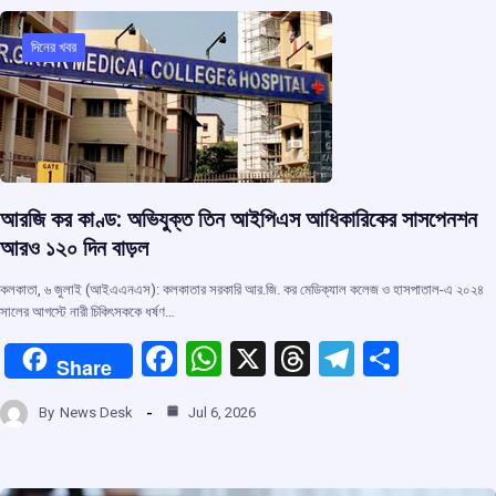
o
A
d
a
o
p
s
m
দিনের খবর
k
p
আরজি কর কাণ্ড: অভিযুক্ত তিন আইপিএস আধিকারিকের সাসপেনশন
আরও ১২০ দিন বাড়ল
কলকাতা, ৬ জুলাই (আইএএনএস): কলকাতার সরকারি আর.জি. কর মেডিক্যাল কলেজ ও হাসপাতাল-এ ২০২৪
সালের আগস্টে নারী চিকিৎসককে ধর্ষণ…
F
W
X
T
T
S
Share
a
h
hr
el
h
By
News Desk
Jul 6, 2026
ce
at
e
e
ar
b
s
a
gr
e