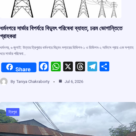
ধর্মনগরে সার্ভার বিপর্যয়ে বিদ্যুৎ পরিষেবা ব্যাহত, চরম ভোগান্তিতে
গ্রাহকরা
ধর্মনগর, ৬ জুলাই: উত্তর ত্রিপুরার ধর্মনগরে বিদ্যুৎ দপ্তরের ডিভিশন-১ ও ডিভিশন-২ অফিসে প্রায় এক সপ্তাহ
ধরে সার্ভার পরিষেবা…
F
W
X
T
T
S
Share
a
h
hr
el
h
By
Taniya Chakraborty
Jul 6, 2026
ce
at
e
e
ar
b
s
a
gr
e
o
A
d
a
o
p
s
m
ত্রিপুরা
k
p