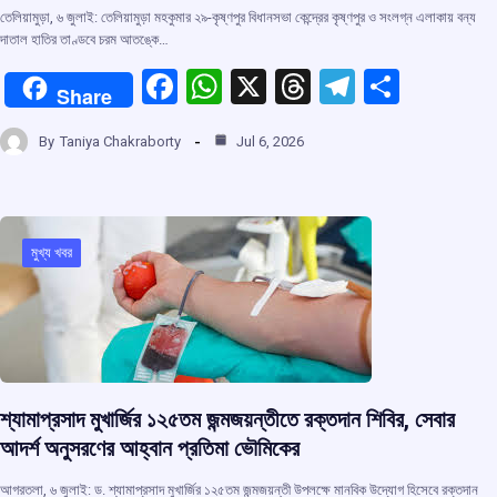
তেলিয়ামুড়া, ৬ জুলাই: তেলিয়ামুড়া মহকুমার ২৯-কৃষ্ণপুর বিধানসভা কেন্দ্রের কৃষ্ণপুর ও সংলগ্ন এলাকায় বন্য
দাতাল হাতির তাণ্ডবে চরম আতঙ্কে…
F
W
X
T
T
S
Share
a
h
hr
el
h
By
Taniya Chakraborty
Jul 6, 2026
ce
at
e
e
ar
b
s
a
gr
e
o
A
d
a
o
p
s
m
মুখ্য খবর
k
p
শ্যামাপ্রসাদ মুখার্জির ১২৫তম জন্মজয়ন্তীতে রক্তদান শিবির, সেবার
আদর্শ অনুসরণের আহ্বান প্রতিমা ভৌমিকের
আগরতলা, ৬ জুলাই: ড. শ্যামাপ্রসাদ মুখার্জির ১২৫তম জন্মজয়ন্তী উপলক্ষে মানবিক উদ্যোগ হিসেবে রক্তদান