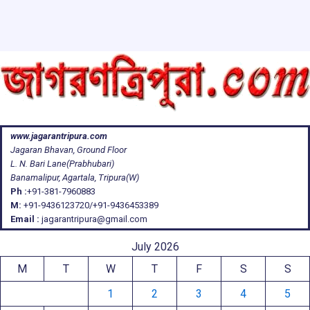
www.jagarantripura.com
Jagaran Bhavan, Ground Floor
L. N. Bari Lane(Prabhubari)
Banamalipur, Agartala, Tripura(W)
Ph :
+91-381-7960883
M:
+91-9436123720/+91-9436453389
Email :
jagarantripura@gmail.com
July 2026
M
T
W
T
F
S
S
1
2
3
4
5