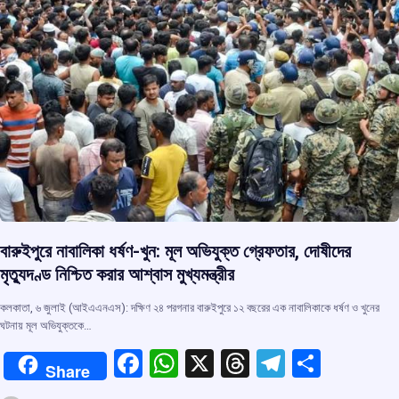
বারুইপুরে নাবালিকা ধর্ষণ-খুন: মূল অভিযুক্ত গ্রেফতার, দোষীদের
মৃত্যুদণ্ড নিশ্চিত করার আশ্বাস মুখ্যমন্ত্রীর
কলকাতা, ৬ জুলাই (আইএএনএস): দক্ষিণ ২৪ পরগনার বারুইপুরে ১২ বছরের এক নাবালিকাকে ধর্ষণ ও খুনের
ঘটনায় মূল অভিযুক্তকে…
F
W
X
T
T
S
Share
a
h
hr
el
h