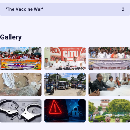
'The Vaccine War'
2
Gallery