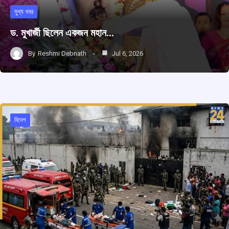
মুখ্য খবর
ড. মুখার্জী ছিলেন একজন মহান…
By
Reshmi Debnath
Jul 6, 2026
বিদেশ