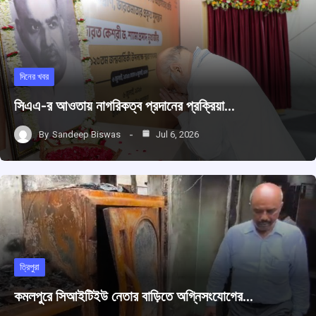
দিনের খবর
সিএএ-র আওতায় নাগরিকত্ব প্রদানের প্রক্রিয়া…
By
Sandeep Biswas
Jul 6, 2026
ত্রিপুরা
কমলপুরে সিআইটিইউ নেতার বাড়িতে অগ্নিসংযোগের…