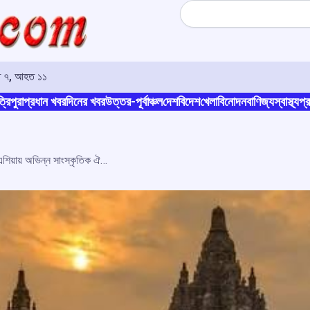
Search
মৃত ৭, আহত ১১
্রিপুরা
প্রধান খবর
দিনের খবর
উত্তর-পূর্বাঞ্চল
দেশ
বিদেশ
খেলা
বিনোদন
বাণিজ্য
স্বাস্থ্য
প্র
প্রাম্বানান মন্দিরে মোদীর সফর: ২০১৪-র পর এশিয়ায় অভিন্ন সাংস্কৃতিক ঐতিহ্য সংরক্ষণে ভারতের উদ্যোগ তুলে ধরল কেন্দ্র