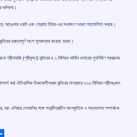
ির ধর্মশালা।
হম, আঙ্কোর ওয়াট এবং প্রেয়াহ বিহার-এর সংরক্ষণে ভারত সহযোগিতা করছে।
্দিরের গুরুত্বপূর্ণ অংশ পুনরুদ্ধার করেছে ভারত।
্রীনাথজি (শ্রীকৃষ্ণ) মন্দিরের ৪.২ মিলিয়ন মার্কিন ডলারের পুনর্নির্মাণ প্রকল্পের
সর্গ করা ঐতিহাসিক তিরুকেতীশ্বরম মন্দিরের সংস্কারে ৩২৬ মিলিয়ন শ্রীলঙ্কান
 বরং এশিয়ার দেশগুলির সঙ্গে শতাব্দীপ্রাচীন সাংস্কৃতিক ও সভ্যতাগত সম্পর্ককে
ads
elegram
Share