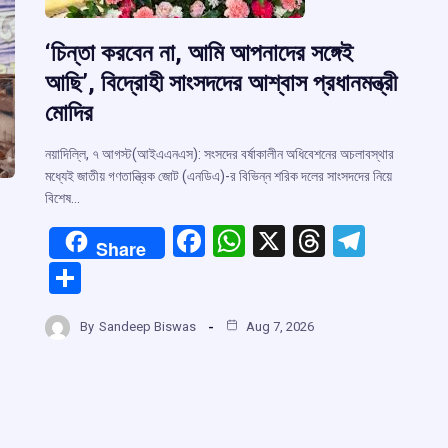
‘চিন্তা করবেন না, আমি আপনাদের সঙ্গেই
আছি’, বিদ্রোহী সাংসদদের আশ্বাস প্রধানমন্ত্রী
মোদির
নয়াদিল্লি, ৭ আগস্ট(আইএএনএস): সংসদের বর্ষাকালীন অধিবেশনের অচলাবস্থার
মধ্যেই জাতীয় গণতান্ত্রিক জোট (এনডিএ)-র বিভিন্ন শরিক দলের সাংসদদের নিয়ে
বিশেষ…
F
W
X
T
T
Share
a
h
hr
el
S
ce
at
e
e
h
b
s
a
gr
By
Sandeep Biswas
Aug 7, 2026
ar
o
A
d
a
e
o
p
s
m
k
p
r