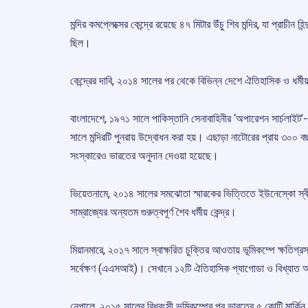
মন্দির কমপ্লেক্সের কেন্দ্রে রয়েছে ৪৭ মিটার উঁচু শিব মন্দির, যা প্রাচ
ছিল।
কেন্দ্রের দাবি, ২০১৪ সালের পর থেকে বিভিন্ন দেশে ঐতিহাসিক ও ধর্
বাংলাদেশে, ১৯৭১ সালে পাকিস্তানি সেনাবাহিনীর ‘অপারেশন সার্চলাইট’-এ
সালে মন্দিরটি পুনরায় উদ্বোধন করা হয়। এছাড়া নাটোরের প্রায় ৩০০ বছরে
সংস্কারেও ভারতের অনুদান দেওয়া হয়েছে।
ভিয়েতনামে, ২০১৪ সালের সমঝোতা স্মারকের ভিত্তিতে ইউনেস্কো স্বী
সাম্রাজ্যের অন্যতম গুরুত্বপূর্ণ শৈব ধর্মীয় কেন্দ্র।
মিয়ানমারে, ২০১৭ সালে স্বাক্ষরিত চুক্তির আওতায় ভূমিকম্পে ক্ষতিগ্রস
সর্বেক্ষণ (এএসআই)। সেখানে ১২টি ঐতিহাসিক প্যাগোডা ও বিখ্যাত আনন
নেপালে, ২০১৫ সালের বিধ্বংসী ভূমিকম্পের পর ভারতের ৫ কোটি মার্কিন 