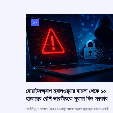
ar
o
A
d
a
e
o
p
s
k
p
দেশ
হোয়াটসঅ্যাপ ম্যালওয়্যার হামলা থেকে ১০
হাজারের বেশি ভারতীয়কে সুরক্ষা দিল সরকার
নয়াদিল্লি, ৭ আগস্ট (আইএএনএস): হোয়াটসঅ্যাপ অ্যাকাউন্ট দখলের একটি