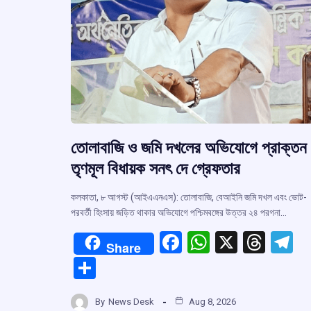
তোলাবাজি ও জমি দখলের অভিযোগে প্রাক্তন
তৃণমূল বিধায়ক সনৎ দে গ্রেফতার
কলকাতা, ৮ আগস্ট (আইএএনএস): তোলাবাজি, বেআইনি জমি দখল এবং ভোট-
পরবর্তী হিংসায় জড়িত থাকার অভিযোগে পশ্চিমবঙ্গের উত্তর ২৪ পরগনা…
F
W
X
T
T
Share
a
h
hr
el
S
ce
at
e
e
h
b
s
a
g
By
News Desk
Aug 8, 2026