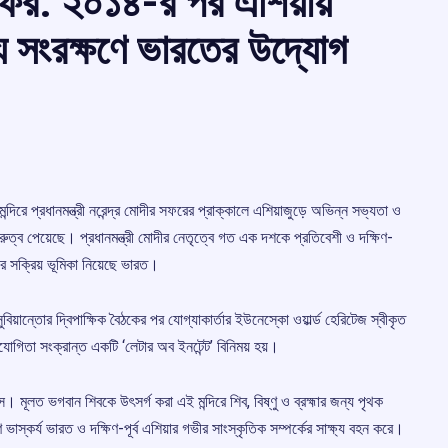
 সফর: ২০১৪-র পর এশিয়ায়
য সংরক্ষণে ভারতের উদ্যোগ
দিরে প্রধানমন্ত্রী নরেন্দ্র মোদীর সফরের প্রাক্কালে এশিয়াজুড়ে অভিন্ন সভ্যতা ও
ত্ব পেয়েছে। প্রধানমন্ত্রী মোদীর নেতৃত্বে গত এক দশকে প্রতিবেশী ও দক্ষিণ-
ারে সক্রিয় ভূমিকা নিয়েছে ভারত।
ও সুবিয়ান্তোর দ্বিপাক্ষিক বৈঠকের পর যোগ্যাকার্তার ইউনেস্কো ওয়ার্ল্ড হেরিটেজ স্বীকৃত
সহযোগিতা সংক্রান্ত একটি ‘লেটার অব ইনটেন্ট’ বিনিময় হয়।
লেক্স। মূলত ভগবান শিবকে উৎসর্গ করা এই মন্দিরে শিব, বিষ্ণু ও ব্রহ্মার জন্য পৃথক
ভাস্কর্য ভারত ও দক্ষিণ-পূর্ব এশিয়ার গভীর সাংস্কৃতিক সম্পর্কের সাক্ষ্য বহন করে।