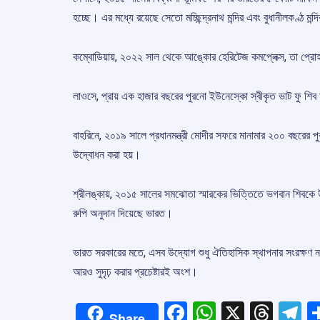
হচ্ছে। এর মধ্যে রয়েছে সেতো মচ্ছিন্দ্রনাথ মন্দির এবং বুধানীলকণ্ঠ মন্দ
কম্বোডিয়ায়, ২০২২ সাল থেকে আঙ্কোর হেরিটেজ কমপ্লেক্স, তা প্রো
লাওসে, প্রায় এক হাজার বছরের পুরনো ইউনেস্কো স্বীকৃত ভাট ফু শিব মন
বাহরিনে, ২০১৯ সালে প্রধানমন্ত্রী মোদীর সফরে মানামার ২০০ বছরের পুরনো শ
উদ্বোধন করা হয়।
শ্রীলঙ্কায়, ২০১৫ সালের সমঝোতা স্মারকের ভিত্তিতে ভগবান শিবকে উৎ
রুপি অনুদান দিয়েছে ভারত।
ভারত সরকারের মতে, এসব উদ্যোগ শুধু ঐতিহাসিক স্থাপনার সংরক্ষণ নয়,
আরও সুদৃঢ় করার প্রচেষ্টারই অংশ।
Facebook
WhatsApp
X
Thre
T
Share