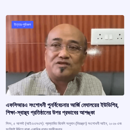
b
s
a
gr
e
o
A
d
a
o
p
s
m
উত্তর-পূর্বাঞ্চল
k
p
এফসিআরএ সংশোধনী পুনর্বিবেচনার আর্জি মেঘালয়ের ইউডিপির,
শিক্ষা-স্বাস্থ্য প্রতিষ্ঠানের উপর প্রভাবের আশঙ্কা
শিলং, ৫ আগস্ট (আইএএনএস): প্রস্তাবিত বিদেশি অনুদান (নিয়ন্ত্রণ) সংশোধনী আইন, ২০২৬ এবং
সংশ্লিষ্ট বিধিতে থাকা একাধিক ধারার পুনর্বিবেচনার…