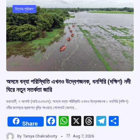
o
A
d
a
o
p
s
m
উত্তর-পূর্বাঞ্চল
k
p
অসমে বন্যা পরিস্থিতি এখনও উদ্বেগজনক, ধনশিরি (দক্ষিণ) নদী
ঘিরে নতুন সতর্কতা জারি
গুয়াহাটি, ৭ আগস্ট (আইএএনএস): অসমে বন্যা পরিস্থিতি এখনও উদ্বেগজনক। ধনশিরি (দক্ষিণ)
নদীর জলস্তর ক্রমাগত বৃদ্ধি পাওয়ায় গোলাঘাট জেলায়…
F
W
X
T
T
S
Share
a
h
hr
el
h
By
Taniya Chakraborty
Aug 7, 2026