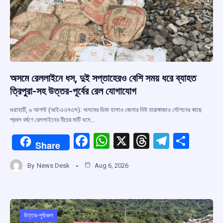
অসমে রেললাইনে ধস, দুই সপ্তাহেরও বেশি সময় ধরে ব্যাহত
ত্রিপুরা-সহ উত্তর-পূর্বের রেল যোগাযোগ
গুয়াহাটি, ৬ আগস্ট (আইএএনএস): অসমের ডিমা হাসাও জেলার নিউ হারাঙ্গাজাও স্টেশনের কাছে
প্রবল বর্ষণে রেললাইনের নীচের মাটি ধসে…
F
W
X
T
T
S
Share
a
h
hr
el
h
By
News Desk
Aug 6, 2026
ce
at
e
e
ar
b
s
a
gr
e
o
A
d
a
o
p
s
m
উত্তর-পূর্বাঞ্চল