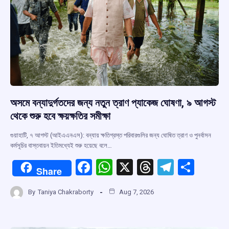
অসমে বন্যাদুর্গতদের জন্য নতুন ত্রাণ প্যাকেজ ঘোষণা, ৯ আগস্ট
থেকে শুরু হবে ক্ষয়ক্ষতির সমীক্ষা
গুয়াহাটি, ৭ আগস্ট (আইএএনএস): বন্যায় ক্ষতিগ্রস্ত পরিবারগুলির জন্য ঘোষিত ত্রাণ ও পুনর্বাসন
কর্মসূচির বাস্তবায়ন ইতিমধ্যেই শুরু হয়েছে বলে…
F
W
X
T
T
S
Share
a
h
hr
el
h
By
Taniya Chakraborty
Aug 7, 2026
ce
at
e
e
ar
b
s
a
gr
e