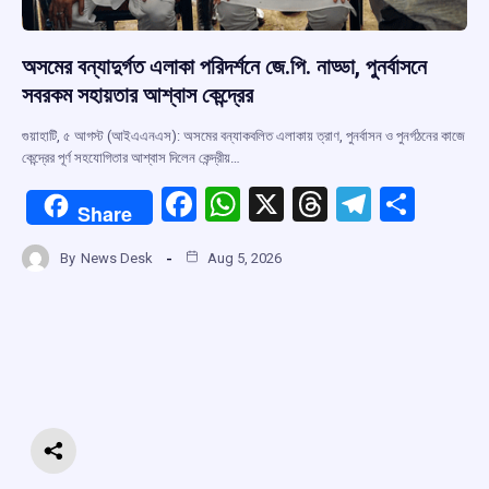
অসমের বন্যাদুর্গত এলাকা পরিদর্শনে জে.পি. নাড্ডা, পুনর্বাসনে
সবরকম সহায়তার আশ্বাস কেন্দ্রের
গুয়াহাটি, ৫ আগস্ট (আইএএনএস): অসমের বন্যাকবলিত এলাকায় ত্রাণ, পুনর্বাসন ও পুনর্গঠনের কাজে
কেন্দ্রের পূর্ণ সহযোগিতার আশ্বাস দিলেন কেন্দ্রীয়…
F
W
X
T
T
S
Share
a
h
hr
el
h
By
News Desk
Aug 5, 2026
ce
at
e
e
ar
b
s
a
gr
e
o
A
d
a
o
p
s
m
k
p