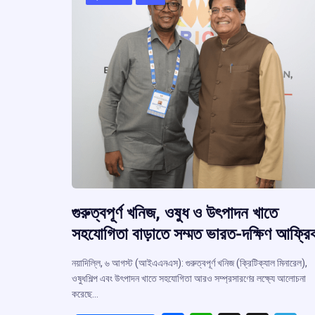
গুরুত্বপূর্ণ খনিজ, ওষুধ ও উৎপাদন খাতে
সহযোগিতা বাড়াতে সম্মত ভারত-দক্ষিণ আফ্রি
নয়াদিল্লি, ৬ আগস্ট (আইএএনএস): গুরুত্বপূর্ণ খনিজ (ক্রিটিক্যাল মিনারেল),
ওষুধশিল্প এবং উৎপাদন খাতে সহযোগিতা আরও সম্প্রসারণের লক্ষ্যে আলোচনা
করেছে…