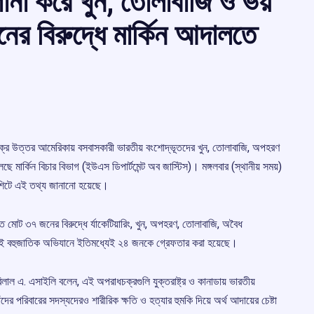
ানা করে খুন, তোলাবাজি ও ভয়
র বিরুদ্ধে মার্কিন আদালতে
র উত্তর আমেরিকায় বসবাসকারী ভারতীয় বংশোদ্ভূতদের খুন, তোলাবাজি, অপহরণ
 মার্কিন বিচার বিভাগ (ইউএস ডিপার্টমেন্ট অব জাস্টিস)। মঙ্গলবার (স্থানীয় সময়)
জশিটে এই তথ্য জানানো হয়েছে।
ক্ত মোট ৩৭ জনের বিরুদ্ধে র্যাকেটিয়ারিং, খুন, অপহরণ, তোলাবাজি, অবৈধ
 এই বহুজাতিক অভিযানে ইতিমধ্যেই ২৪ জনকে গ্রেফতার করা হয়েছে।
ি বিলাল এ. এসাইলি বলেন, এই অপরাধচক্রগুলি যুক্তরাষ্ট্র ও কানাডায় ভারতীয়
 পরিবারের সদস্যদেরও শারীরিক ক্ষতি ও হত্যার হুমকি দিয়ে অর্থ আদায়ের চেষ্টা