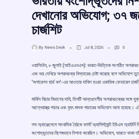
ভারতীয় বংশোদ্ভূতদের নিশ
দেখানোর অভিযোগ; ৩৭ জনে
চার্জশিট
By
News Desk
Jul 8, 2026
0
ওয়াশিংটন, ৮ জুলাই (আইএএনএস): ভারত-ভিত্তিক সংগঠিত অপরাধচক্
এবং ভয় দেখিয়ে অপরাধচক্র বিস্তারের চেষ্টা করেছে বলে অভিযোগ তুলেছে
‘অপারেশন হার্ড বল’-এর আওতায় দাখিল হওয়া একাধিক ফেডারেল চার্
মার্কিন বিচার বিভাগের দাবি, তিনটি আন্তঃদেশীয় অপরাধচক্রের সঙ্গে যু
আগ্নেয়াস্ত্র পাচার এবং বৃহৎ মাদক পাচারের অভিযোগ আনা হয়েছে।
লস অ্যাঞ্জেলেসে সাংবাদিক বৈঠকে ফার্স্ট অ্যাসিস্ট্যান্ট ইউএস অ্যাটর্ন
বংশোদ্ভূতদের বিশেষভাবে নিশানা করেছিল। অভিযোগ, ভারতে থাকা তাঁদের