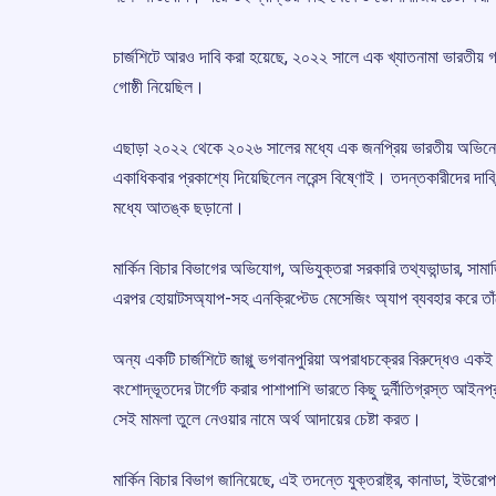
চার্জশিটে আরও দাবি করা হয়েছে, ২০২২ সালে এক খ্যাতনামা ভারতীয় গ
গোষ্ঠী নিয়েছিল।
এছাড়া ২০২২ থেকে ২০২৬ সালের মধ্যে এক জনপ্রিয় ভারতীয় অভিনেতা 
একাধিকবার প্রকাশ্যে দিয়েছিলেন লরেন্স বিষ্ণোই। তদন্তকারীদের দাবি,
মধ্যে আতঙ্ক ছড়ানো।
মার্কিন বিচার বিভাগের অভিযোগ, অভিযুক্তরা সরকারি তথ্যভান্ডার, স
এরপর হোয়াটসঅ্যাপ-সহ এনক্রিপ্টেড মেসেজিং অ্যাপ ব্যবহার করে তাঁদ
অন্য একটি চার্জশিটে জাগ্গু ভগবানপুরিয়া অপরাধচক্রের বিরুদ্ধেও এ
বংশোদ্ভূতদের টার্গেট করার পাশাপাশি ভারতে কিছু দুর্নীতিগ্রস্ত আইন
সেই মামলা তুলে নেওয়ার নামে অর্থ আদায়ের চেষ্টা করত।
মার্কিন বিচার বিভাগ জানিয়েছে, এই তদন্তে যুক্তরাষ্ট্র, কানাডা, ই