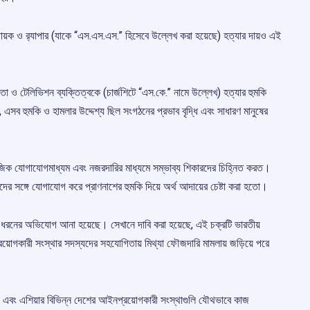
ায়ক ও র‌্যাপার (যাকে “এস.এস.এস.” হিসেবে উল্লেখ করা হয়েছে) হত্যার দায়ও এই
ও টেলিভিশন ব্যক্তিত্বকে (চার্জশিটে “এস.কে.” নামে উল্লেখ) হত্যার হুমকি
 এসব হুমকি ও হামলার উদ্দেশ্য ছিল সংগঠনের প্রভাব বৃদ্ধি এবং সাধারণ মানুষের
ামাজিক যোগাযোগমাধ্যম এবং নজরদারির মাধ্যমে সম্ভাব্য শিকারদের চিহ্নিত করত।
ের সঙ্গে যোগাযোগ করে প্রাণনাশের হুমকি দিয়ে অর্থ আদায়ের চেষ্টা করা হতো।
কই ধরনের অভিযোগ আনা হয়েছে। সেখানে দাবি করা হয়েছে, এই চক্রটি ভারতীয়
প্রয়োগকারী সংস্থার সদস্যদের সহযোগিতায় মিথ্যা ফৌজদারি মামলায় জড়িয়ে পরে
উরোপ এবং এশিয়ার বিভিন্ন দেশের আইনপ্রয়োগকারী সংস্থাগুলি যৌথভাবে কাজ