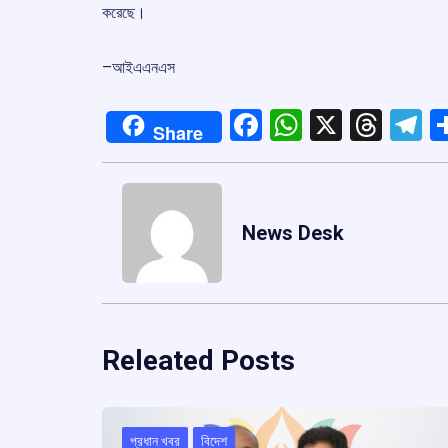
করেছে।
–আইএএনএস
Facebook
WhatsApp
X
Thre
T
Share
News Desk
Releated Posts
প্রধান খবর
বিদেশ