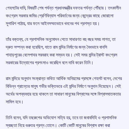
গেহলটের দাবি, বিষয়টি শেষ পর্যন্ত প্রধানমন্ত্রীর দফতর পর্যন্ত পৌঁছায়। তৎকালীন
কংগ্রেস সরকার জমির শ্রেণিবিন্যাস পরিবর্তনের জন্য কেন্দ্রের কাছে জোরালো
সুপারিশ পাঠায়, যার ফলে আইনসম্মতভাবে খননের পথ প্রশস্ত হয়।
তাঁর বক্তব্য, যে প্রশাসনিক অনুমোদন পেতে সাধারণত বহু বছর সময় লাগত, তা
দ্রুত সম্পন্ন করা হয়েছিল, যাতে রাম মন্দির নির্মাণের জন্য বৈধভাবে বানসি
পাহাড়পুরের বেলেপাথর সরবরাহ করা সম্ভব হয়। সেই সময় মন্দির ট্রাস্ট কংগ্রেস
সরকারের উদ্যোগের প্রশংসাও করেছিল বলে দাবি করেন তিনি।
রাম মন্দিরে অনুদান সংক্রান্ত কথিত আর্থিক অনিয়মের প্রসঙ্গে গেহলট বলেন, দেশের
বিভিন্ন প্রান্তের মানুষ গভীর ভক্তিভরে এই মন্দির নির্মাণে অনুদান দিয়েছেন। সেই
অর্থের অপব্যবহার হয়ে থাকলে তা সাধারণ মানুষের বিশ্বাসের সঙ্গে বিশ্বাসঘাতকতার
সামিল হবে।
তিনি বলেন, যদি তছরুপের অভিযোগ সত্যি হয়, তবে তা জবাবদিহি ও প্রশাসনিক
স্বচ্ছতা নিয়ে গুরুতর প্রশ্ন তোলে। কোটি কোটি মানুষের বিশ্বাস রক্ষা করা