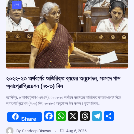
দেশ
২০২২-২৩ অর্থবর্ষের অতিরিক্ত ব্যয়ের অনুমোদন, সংসদে পাস
অ্যাপ্রোপ্রিয়েশন (নং-৩) বিল
নয়াদিল্লি, ৬ আগস্ট(আইএএনএস): ২০২২-২৩ অর্থবর্ষে সরকারের অতিরিক্ত ব্যয়কে বৈধতা দিতে
অ্যাপ্রোপ্রিয়েশন (নং-৩) বিল, ২০২৬-এ অনুমোদন দিল সংসদ। বৃহস্পতিবার…
F
W
X
T
T
S
Share
a
h
hr
el
h
By
Sandeep Biswas
Aug 6, 2026