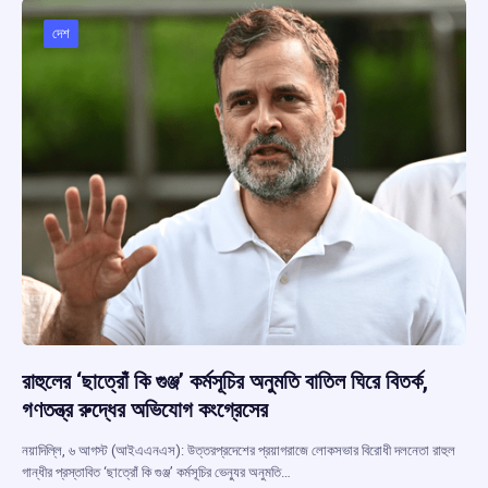
o
A
d
a
o
p
s
m
দেশ
k
p
রাহুলের ‘ছাত্রোঁ কি গুঞ্জ’ কর্মসূচির অনুমতি বাতিল ঘিরে বিতর্ক,
গণতন্ত্র রুদ্ধের অভিযোগ কংগ্রেসের
নয়াদিল্লি, ৬ আগস্ট (আইএএনএস): উত্তরপ্রদেশের প্রয়াগরাজে লোকসভার বিরোধী দলনেতা রাহুল
গান্ধীর প্রস্তাবিত ‘ছাত্রোঁ কি গুঞ্জ’ কর্মসূচির ভেন্যুর অনুমতি…