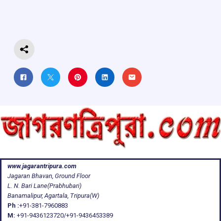
o
A
d
a
o
p
s
m
k
p
www.jagarantripura.com
Jagaran Bhavan, Ground Floor
L. N. Bari Lane(Prabhubari)
Banamalipur, Agartala, Tripura(W)
Ph :
+91-381-7960883
M:
+91-9436123720/+91-9436453389