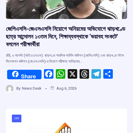
জেপিএসসি-জেএসএসসি নিয়োগে অনিয়মের অভিযোগে ঝাড়খণ্ডে
ছাত্র আন্দোলন ১৩তম দিনে, শিক্ষাব্যবস্থাকে ‘ভয়াবহ সংকটে’
বললেন পরীক্ষার্থীরা
রাঁচি, ৬ আগস্ট (আইএএনএস): ঝাড়খণ্ড পাবলিক সার্ভিস কমিশন (জেপিএসসি) এবং ঝাড়খণ্ড স্টাফ
সিলেকশন কমিশন (জেএসএসসি)-র নিয়োগ পরীক্ষায় অনিয়মের…
F
W
X
T
T
S
Share
a
h
hr
el
h
By
News Desk
Aug 6, 2026
ce
at
e
e
ar
b
s
a
gr
e
o
A
d
a
o
p
s
m
দেশ
k
p