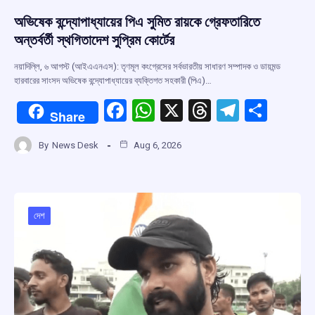
অভিষেক বন্দ্যোপাধ্যায়ের পিএ সুমিত রায়কে গ্রেফতারিতে
অন্তর্বর্তী স্থগিতাদেশ সুপ্রিম কোর্টের
নয়াদিল্লি, ৬ আগস্ট (আইএএনএস): তৃণমূল কংগ্রেসের সর্বভারতীয় সাধারণ সম্পাদক ও ডায়মন্ড
হারবারের সাংসদ অভিষেক বন্দ্যোপাধ্যায়ের ব্যক্তিগত সহকারী (পিএ)…
F
W
X
T
T
S
Share
a
h
hr
el
h
By
News Desk
Aug 6, 2026
ce
at
e
e
ar
b
s
a
gr
e
o
A
d
a
o
p
s
m
দেশ
k
p