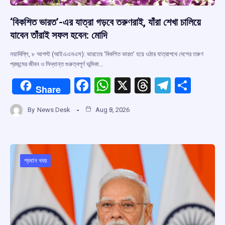
‘বিকশিত ভারত’-এর যাত্রা গড়বে তরুণরাই, যাঁরা শেখা চালিয়ে
যাবেন তাঁরাই সফল হবেন: মোদি
নয়াদিল্লি, ৮ আগস্ট (আইএএনএস): ভারতের ‘বিকশিত ভারত’ হয়ে ওঠার যাত্রাপথে দেশের তরুণ
প্রজন্মের জীবন ও সিদ্ধান্ত গুরুত্বপূর্ণ ভূমিকা…
F
W
X
T
T
S
Share
a
h
hr
el
h
By
News Desk
Aug 8, 2026
ce
at
e
e
ar
b
s
a
gr
e
o
A
d
a
o
p
s
m
প্রধান খবর
k
p