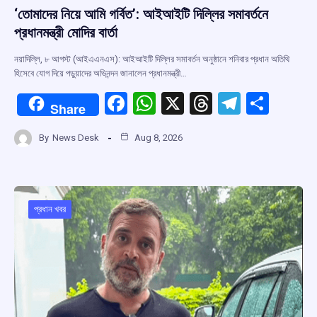
‘তোমাদের নিয়ে আমি গর্বিত’: আইআইটি দিল্লির সমাবর্তনে
প্রধানমন্ত্রী মোদির বার্তা
নয়াদিল্লি, ৮ আগস্ট (আইএএনএস): আইআইটি দিল্লির সমাবর্তন অনুষ্ঠানে শনিবার প্রধান অতিথি
হিসেবে যোগ দিয়ে পড়ুয়াদের অভিনন্দন জানালেন প্রধানমন্ত্রী…
F
W
X
T
T
S
Share
a
h
hr
el
h
By
News Desk
Aug 8, 2026
ce
at
e
e
ar
b
s
a
gr
e
o
A
d
a
o
p
s
m
প্রধান খবর
k
p