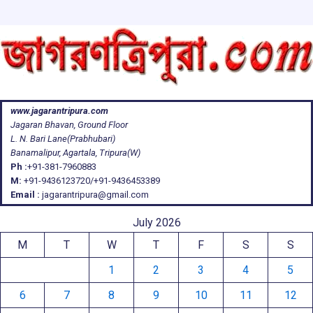
www.jagarantripura.com
Jagaran Bhavan, Ground Floor
L. N. Bari Lane(Prabhubari)
Banamalipur, Agartala, Tripura(W)
Ph :
+91-381-7960883
M:
+91-9436123720/+91-9436453389
Email :
jagarantripura@gmail.com
July 2026
M
T
W
T
F
S
S
1
2
3
4
5
6
7
8
9
10
11
12