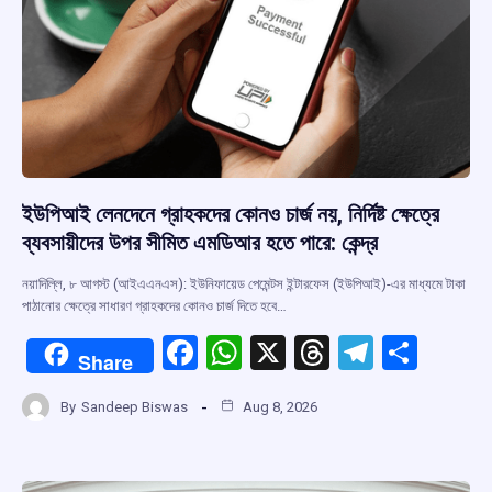
ইউপিআই লেনদেনে গ্রাহকদের কোনও চার্জ নয়, নির্দিষ্ট ক্ষেত্রে
ব্যবসায়ীদের উপর সীমিত এমডিআর হতে পারে: কেন্দ্র
নয়াদিল্লি, ৮ আগস্ট (আইএএনএস): ইউনিফায়েড পেমেন্টস ইন্টারফেস (ইউপিআই)-এর মাধ্যমে টাকা
পাঠানোর ক্ষেত্রে সাধারণ গ্রাহকদের কোনও চার্জ দিতে হবে…
F
W
X
T
T
S
Share
a
h
hr
el
h
By
Sandeep Biswas
Aug 8, 2026
ce
at
e
e
ar
b
s
a
gr
e