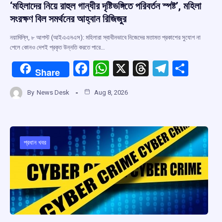
‘মহিলাদের নিয়ে রাহুল গান্ধীর দৃষ্টিভঙ্গিতে পরিবর্তন স্পষ্ট’, মহিলা
সংরক্ষণ বিল সমর্থনের আহ্বান রিজিজুর
নয়াদিল্লি, ৮ আগস্ট (আইএএনএস): মহিলারা স্বাধীনভাবে নিজেদের মতামত প্রকাশের সুযোগ না
পেলে কোনও দেশই প্রকৃত উন্নতি করতে পারে…
F
W
X
T
T
S
Share
a
h
hr
el
h
By
News Desk
Aug 8, 2026
ce
at
e
e
ar
b
s
a
gr
e
o
A
d
a
o
p
s
m
প্রধান খবর
k
p