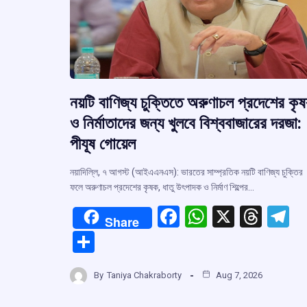
নয়টি বাণিজ্য চুক্তিতে অরুণাচল প্রদেশের কৃ
ও নির্মাতাদের জন্য খুলবে বিশ্ববাজারের দরজা:
পীযূষ গোয়েল
নয়াদিল্লি, ৭ আগস্ট (আইএএনএস): ভারতের সাম্প্রতিক নয়টি বাণিজ্য চুক্তির
ফলে অরুণাচল প্রদেশের কৃষক, ধাতু উৎপাদক ও নির্মাণ শিল্পের…
F
W
X
T
T
Share
a
h
hr
el
S
ce
at
e
e
h
b
s
a
g
By
Taniya Chakraborty
Aug 7, 2026
ar
o
A
d
a