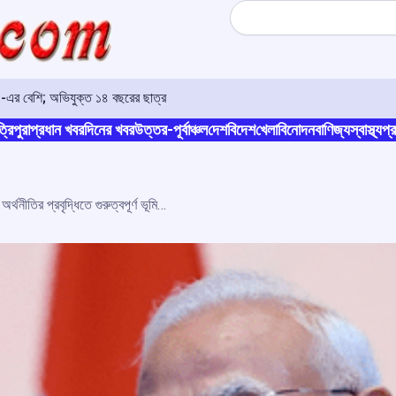
Search
৩০-এর বেশি; অভিযুক্ত ১৪ বছরের ছাত্র
্রিপুরা
প্রধান খবর
দিনের খবর
উত্তর-পূর্বাঞ্চল
দেশ
বিদেশ
খেলা
বিনোদন
বাণিজ্য
স্বাস্থ্য
প্র
‘রিফর্ম, পারফর্ম ও ট্রান্সফর্ম’ মন্ত্রে বিশ্ব অর্থনীতির প্রবৃদ্ধিতে গুরুত্বপূর্ণ ভূমিকা রাখছে ভারত: প্রধানমন্ত্রী মোদী