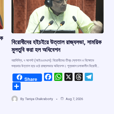
ষক
বিরোধীদের হইচইয়ে উত্তাল রাজ্যসভা, সাময়িক
মুলতুবি করা হল অধিবেশন
নয়াদিল্লি, ৭ আগস্ট (আইএএনএস): বিরোধীদের তীব্র স্লোগান ও বিক্ষোভে
শুক্রবার উত্তাল হয়ে ওঠে রাজ্যসভার অধিবেশন। শূন্যকাল চলাকালীন বিরোধী…
F
W
X
T
T
Share
a
h
hr
el
S
ce
at
e
e
h
b
s
a
gr
By
Taniya Chakraborty
Aug 7, 2026
ar
r
o
A
d
a
e