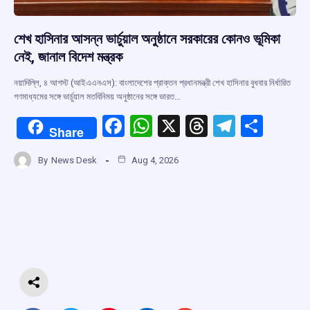
শেখ হাসিনার আসন্ন ভার্চুয়াল অনুষ্ঠানে সরকারের কোনও ভূমিকা
নেই, জানাল বিদেশ মন্ত্রক
নয়াদিল্লি, ৪ আগস্ট (আইএএনএস): বাংলাদেশের প্রাক্তন প্রধানমন্ত্রী শেখ হাসিনার বুধবার নির্ধারিত
গণমাধ্যমের সঙ্গে ভার্চুয়াল মতবিনিময় অনুষ্ঠানের সঙ্গে ভারত…
F
W
X
T
T
S
Share
a
h
hr
el
h
By
News Desk
Aug 4, 2026
ce
at
e
e
ar
b
s
a
gr
e
o
A
d
a
o
p
s
m
k
p