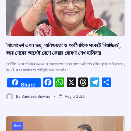
‘বাংলাদেশ এখন ভয়, অনিশ্চয়তা ও অর্থনৈতিক সংকটে নিমজ্জিত’,
বছর শেষের আগেই দেশে ফেরার ঘোষণা শেখ হাসিনার
নয়াদিল্লি, ৫ আগস্ট(আইএএনএস): বাংলাদেশের সাবেক প্রধানমন্ত্রী শেখ হাসিনা বুধবার দাবি করেছেন,
গত দুই বছরে বাংলাদেশের পরিস্থিতি আরও অবনতির…
F
W
X
T
T
S
Share
a
h
hr
el
h
By
Sandeep Biswas
Aug 5, 2026
ce
at
e
e
ar
b
s
a
gr
e
o
A
d
a
o
p
s
m
বিদেশ