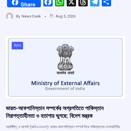
F
W
X
T
T
S
Share
a
h
hr
el
h
By
News Desk
Aug 5, 2026
ce
at
e
e
ar
b
s
a
gr
e
o
A
d
a
o
p
s
m
বিদেশ
k
p
ভারত-আফগানিস্তান সম্পর্কের অগ্রগতিতে পাকিস্তান
নিরাপত্তাহীনতা ও হতাশায় ভুগছে: বিদেশ মন্ত্রক
নয়াদিল্লি, ৪ আগস্ট (আইএএনএস): ভারত-আফগানিস্তান সম্পর্ক নিয়ে পাকিস্তানের সেনাবাহিনীর