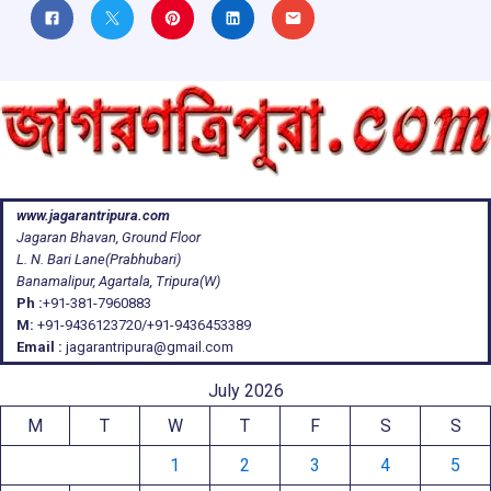
www.jagarantripura.com
Jagaran Bhavan, Ground Floor
L. N. Bari Lane(Prabhubari)
Banamalipur, Agartala, Tripura(W)
Ph :
+91-381-7960883
M:
+91-9436123720/+91-9436453389
Email :
jagarantripura@gmail.com
July 2026
M
T
W
T
F
S
S
1
2
3
4
5