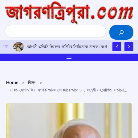
Skip
to
content
Search
আগামী এডিসি ভিলেজ কমিটির নির্বাচনকে সামনে রেখে নয়াদিল্লিতে বিজেপ
Home
বিদেশ
ভারত-স্লোভাকিয়া সম্পর্ক আরও জোরদারে আলোচনা, বহুমুখী সহযোগিতা বাড়ানোর অঙ্গীকার