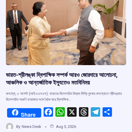
k
p
ভারত-শ্রীলঙ্কা দ্বিপাক্ষিক সম্পর্ক আরও জোরদারে আলোচনা,
আঞ্চলিক ও আন্তর্জাতিক ইস্যুতেও মতবিনিময়
কলম্বো, ৫ আগস্ট (আইএএনএস): ভারতের বিদেশসচিব বিক্রম মিশ্রি বুধবার কলম্বোতে শ্রীলঙ্কার
বিদেশসচিব অরুণি রণরাজার সঙ্গে বৈঠক করে দ্বিপাক্ষিক…
F
W
X
T
T
S
Share
a
h
hr
el
h
By
News Desk
Aug 5, 2026
ce
at
e
e
ar