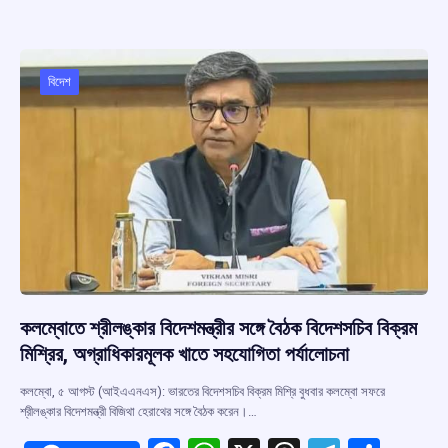
b
s
a
gr
e
o
A
d
a
o
p
s
m
বিদেশ
k
p
কলম্বোতে শ্রীলঙ্কার বিদেশমন্ত্রীর সঙ্গে বৈঠক বিদেশসচিব বিক্রম
মিশ্রির, অগ্রাধিকারমূলক খাতে সহযোগিতা পর্যালোচনা
কলম্বো, ৫ আগস্ট (আইএএনএস): ভারতের বিদেশসচিব বিক্রম মিশ্রি বুধবার কলম্বো সফরে
শ্রীলঙ্কার বিদেশমন্ত্রী বিজিথা হেরাথের সঙ্গে বৈঠক করেন।…