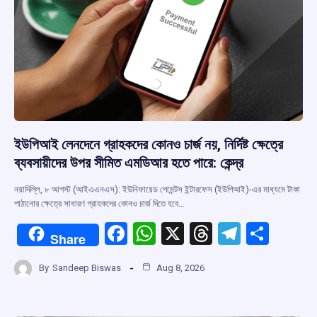
ইউপিআই লেনদেনে গ্রাহকদের কোনও চার্জ নয়, নির্দিষ্ট ক্ষেত্রে
ব্যবসায়ীদের উপর সীমিত এমডিআর হতে পারে: কেন্দ্র
নয়াদিল্লি, ৮ আগস্ট (আইএএনএস): ইউনিফায়েড পেমেন্টস ইন্টারফেস (ইউপিআই)-এর মাধ্যমে টাকা
পাঠানোর ক্ষেত্রে সাধারণ গ্রাহকদের কোনও চার্জ দিতে হবে…
F
W
X
T
T
S
Share
a
h
hr
el
h
By
Sandeep Biswas
Aug 8, 2026
ce
at
e
e
ar
b
s
a
gr
e