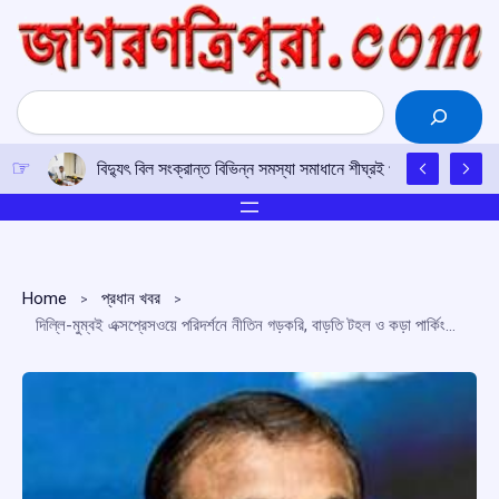
Skip
to
content
Search
বিদ্যুৎ বিল সংক্রান্ত বিভিন্ন সমস্যা সমাধানে শীঘ্রই প্রয়োজনীয় পদক্ষেপ ন
Home
প্রধান খবর
দিল্লি-মুম্বই এক্সপ্রেসওয়ে পরিদর্শনে নীতিন গড়করি, বাড়তি টহল ও কড়া পার্কিং নিয়ন্ত্রণের নির্দেশ