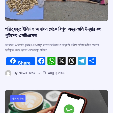
পরিত্যক্ত ইসিএল আবাসন থেকে বিপুল অস্ত্র-গুলি উদ্ধার বঙ্গ
পুলিশের এসটিএফের
কলকাতা, ৯ আগস্ট (আইএএনএস): রাতভর অভিযান ও তল্লাশি চালিয়ে পশ্চিম বর্ধমান জেলার
দুর্গাপুরের কাছে আন্দাল থেকে বিপুল পরিমাণ…
F
W
X
T
T
S
Share
a
h
hr
el
h
By
News Desk
Aug 9, 2026
ce
at
e
e
ar
b
s
a
gr
e
o
A
d
a
o
p
s
m
প্রধান খবর
k
p