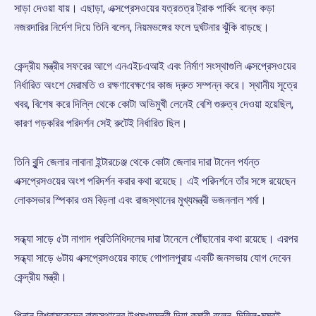
সাড়া দেওয়া যায়। এছাড়া, এক্সপ্রেসওয়ের যত্রতত্র ট্রাক পার্কিং বন্ধে কড়া
নজরদারির নির্দেশ দিয়ে তিনি বলেন, নিয়মভঙ্গের ফলে দুর্ঘটনার ঝুঁকি বাড়ছে।
কেন্দ্রীয় মন্ত্রীর সফরের আগে এনএইচএআই এবং নির্মাণ সংস্থাগুলি এক্সপ্রেসওয়ের
নির্ধারিত অংশে মেরামতি ও রক্ষণাবেক্ষণের কাজ দ্রুত সম্পন্ন করে। স্থানীয় সূত্রে
খবর, বিশেষ করে দিল্লি থেকে কোটা অভিমুখী লেনেই বেশি গুরুত্ব দেওয়া হয়েছিল,
কারণ গড়করির পরিদর্শন সেই রুটেই নির্ধারিত ছিল।
তিনি বুন্দি জেলার লাবানা ইন্টারচেঞ্জ থেকে কোটা জেলার দারা টানেল পর্যন্ত
এক্সপ্রেসওয়ের অংশ পরিদর্শন করার কথা রয়েছে। এই পরিদর্শনে তাঁর সঙ্গে রয়েছেন
লোকসভার স্পিকার ওম বিড়লা এবং রাজস্থানের মুখ্যমন্ত্রী ভজনলাল শর্মা।
সন্ধ্যা সাড়ে ৫টা নাগাদ প্রতিনিধিদলের দারা টানেলে পৌঁছানোর কথা রয়েছে। এরপর
সন্ধ্যা সাড়ে ৬টায় এক্সপ্রেসওয়ের কাছে গোপালপুরায় একটি জনসভায় যোগ দেবেন
কেন্দ্রীয় মন্ত্রী।
পিনান বিশ্রামকেন্দ্রে রাজস্থানের উপমুখ্যমন্ত্রী দিয়া কুমারী বলেন, দিল্লি-মুম্বই