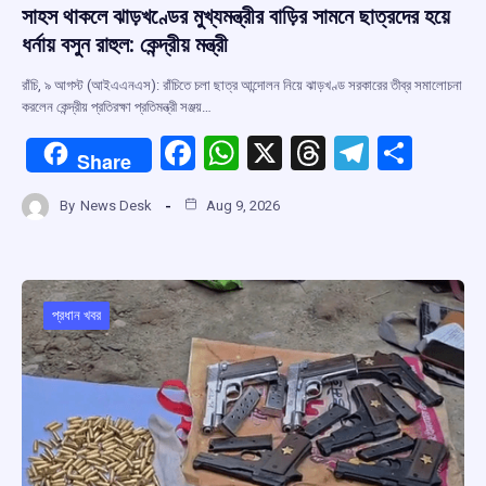
সাহস থাকলে ঝাড়খণ্ডের মুখ্যমন্ত্রীর বাড়ির সামনে ছাত্রদের হয়ে
ধর্নায় বসুন রাহুল: কেন্দ্রীয় মন্ত্রী
রাঁচি, ৯ আগস্ট (আইএএনএস): রাঁচিতে চলা ছাত্র আন্দোলন নিয়ে ঝাড়খণ্ড সরকারের তীব্র সমালোচনা
করলেন কেন্দ্রীয় প্রতিরক্ষা প্রতিমন্ত্রী সঞ্জয়…
F
W
X
T
T
S
Share
a
h
hr
el
h
By
News Desk
Aug 9, 2026
ce
at
e
e
ar
b
s
a
gr
e
o
A
d
a
o
p
s
m
প্রধান খবর
k
p