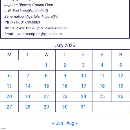
Jagaran Bhavan, Ground Floor
L. N. Bari Lane(Prabhubari)
Banamalipur, Agartala, Tripura(W)
Ph :
+91-381-7960883
M:
+91-9436123720/+91-9436453389
Email :
jagarantripura@gmail.com
July 2026
M
T
W
T
F
S
S
1
2
3
4
5
6
7
8
9
10
11
12
13
14
15
16
17
18
19
20
21
22
23
24
25
26
27
28
29
30
31
« Jun
Aug »