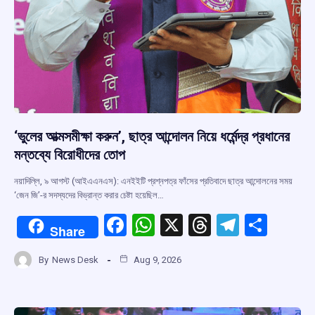
‘ভুলের আত্মসমীক্ষা করুন’, ছাত্র আন্দোলন নিয়ে ধর্মেন্দ্র প্রধানের
মন্তব্যে বিরোধীদের তোপ
নয়াদিল্লি, ৯ আগস্ট (আইএএনএস): এনইইটি প্রশ্নপত্র ফাঁসের প্রতিবাদে ছাত্র আন্দোলনের সময়
‘জেন জি’-র সদস্যদের বিভ্রান্ত করার চেষ্টা হয়েছিল…
F
W
X
T
T
S
Share
a
h
hr
el
h
By
News Desk
Aug 9, 2026
ce
at
e
e
ar
b
s
a
gr
e