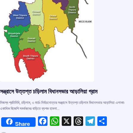
সন্ত্রাসে উত্তপ্ত চড়িলাম বিধানসভার আড়ালিয়া গ্রাম
নিজস্ব প্রতিনিধি, চড়িলাম, ৩ মার্চ৷৷ নির্বাচনোত্তর সন্ত্রাসে উত্তপ্ত চড়িলাম বিধানসভার আড়ালিয়া এলাকা৷
একাধিক বিজেপি সমর্থকদের বাড়িতে ব্যপক হামলা…
F
W
X
T
T
S
Share
a
h
hr
el
h