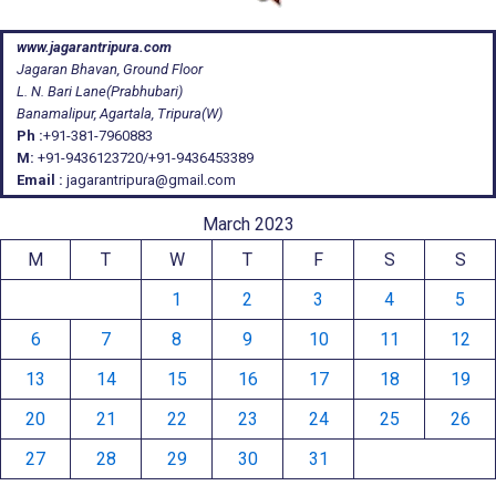
www.jagarantripura.com
Jagaran Bhavan, Ground Floor
L. N. Bari Lane(Prabhubari)
Banamalipur, Agartala, Tripura(W)
Ph :
+91-381-7960883
M:
+91-9436123720/+91-9436453389
Email :
jagarantripura@gmail.com
March 2023
M
T
W
T
F
S
S
1
2
3
4
5
6
7
8
9
10
11
12
13
14
15
16
17
18
19
20
21
22
23
24
25
26
27
28
29
30
31