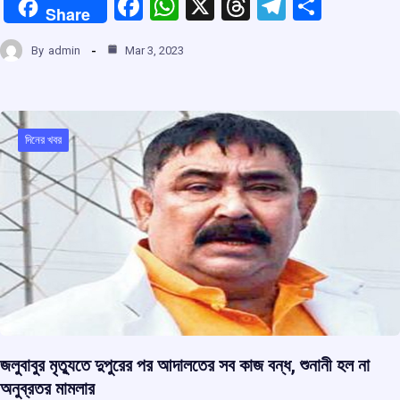
F
W
X
T
T
S
Share
a
h
hr
el
h
By
admin
Mar 3, 2023
ce
at
e
e
ar
b
s
a
gr
e
o
A
d
a
o
p
s
m
দিনের খবর
k
p
জলুবাবুর মৃত্যুতে দুপুরের পর আদালতের সব কাজ বন্ধ, শুনানী হল না
অনুব্রতর মামলার