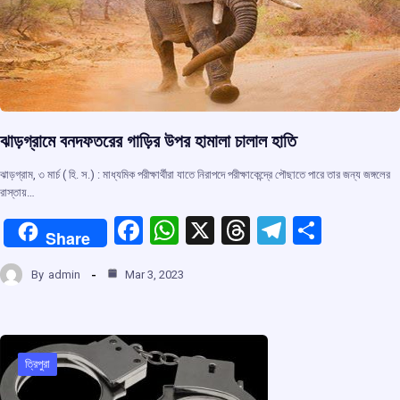
ঝাড়গ্রামে বনদফতরের গাড়ির উপর হামালা চালাল হাতি
ঝাড়গ্রাম, ৩ মার্চ ( হি. স.) : মাধ্যমিক পরীক্ষার্থীরা যাতে নিরাপদে পরীক্ষাকেন্দ্রে পৌছাতে পারে তার জন্য জঙ্গলের
রাস্তায়…
F
W
X
T
T
S
Share
a
h
hr
el
h
By
admin
Mar 3, 2023
ce
at
e
e
ar
b
s
a
gr
e
o
A
d
a
o
p
s
m
ত্রিপুরা