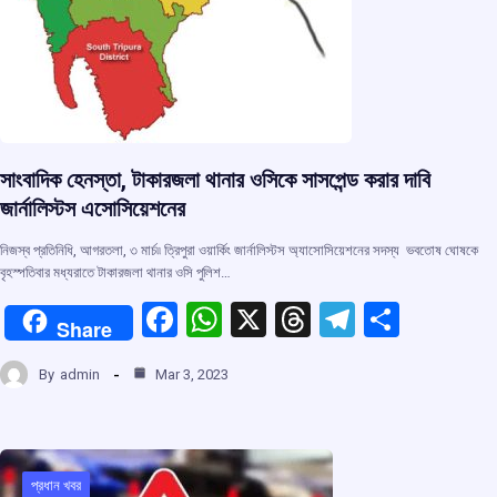
সাংবাদিক হেনস্তা, টাকারজলা থানার ওসিকে সাসপেন্ড করার দাবি
জার্নালিস্টস এসোসিয়েশনের
নিজস্ব প্রতিনিধি, আগরতলা, ৩ মার্চ৷৷ ত্রিপুরা ওয়ার্কিং জার্নালিস্টস অ্যাসোসিয়েশনের সদস্য ভবতোষ ঘোষকে
বৃহস্পতিবার মধ্যরাতে টাকারজলা থানার ওসি পুলিশ…
F
W
X
T
T
S
Share
a
h
hr
el
h
By
admin
Mar 3, 2023
ce
at
e
e
ar
b
s
a
gr
e
o
A
d
a
প্রধান খবর