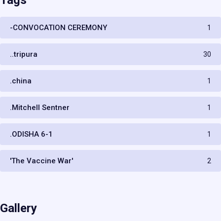
-CONVOCATION CEREMONY
1
..tripura
30
.china
1
.Mitchell Sentner
1
.ODISHA 6-1
1
'The Vaccine War'
2
Gallery