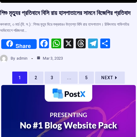
শিশু মৃত্যুর প্রতিবাদে বিসি রায় হাসপাতালের সামনে বিজেপির প্রতিবাদ
কলকাতা, ৩ মার্চ (হি. স.) : শিশুর মৃত্যু ঘিরে শুক্রবারও উত্তপ্ত বিসি রায় হাসপাতাল। চিকিৎসায় গাফিলতির
অভিযোগে পরিজনরা…
F
W
X
T
T
S
Share
a
h
hr
el
h
By
admin
Mar 3, 2023
ce
at
e
e
ar
b
s
a
gr
e
1
2
3
...
5
NEXT
o
A
d
a
o
p
s
m
k
p