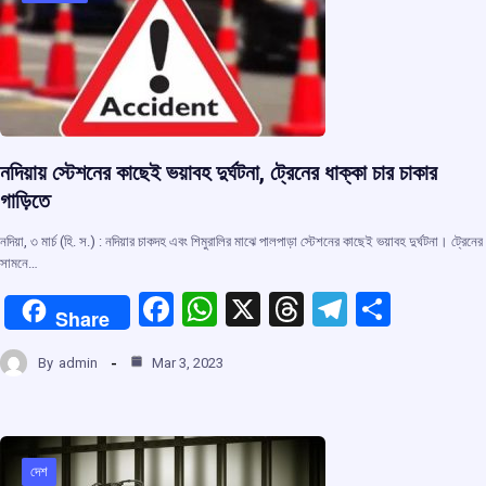
o
p
s
m
k
p
নদিয়ায় স্টেশনের কাছেই ভয়াবহ দুর্ঘটনা, ট্রেনের ধাক্কা চার চাকার
গাড়িতে
নদিয়া, ৩ মার্চ (হি. স.) : নদিয়ার চাকদহ এবং শিমুরালির মাঝে পালপাড়া স্টেশনের কাছেই ভয়াবহ দুর্ঘটনা। ট্রেনের
সামনে…
F
W
X
T
T
S
Share
a
h
hr
el
h
By
admin
Mar 3, 2023
ce
at
e
e
ar
b
s
a
gr
e
o
A
d
a
o
p
s
m
দেশ