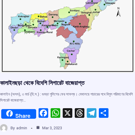
k
p
কালাইনছড়া থেকে বিদেশি সিগারেট বাজেয়াপ্ত
কালাইন (অসম), ৩ মার্চ (হি.স.) : গুমড়া পুলিশের ফের সাফল্য। মেঘালয়ে পাচারের পথে বিপুল পরিমাণের বিদেশি
সিগারেট বাজেয়াপ্ত…
F
W
X
T
T
S
Share
a
h
hr
el
h
By
admin
Mar 3, 2023
ce
at
e
e
ar