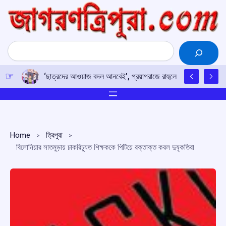
Skip
to
content
Search
‘ছাত্রদের আওয়াজ বদল আনবেই’, প্রয়াগরাজে রাহুলের হুঙ্কার
Home
ত্রিপুরা
বিলোনিয়ার সাতমুড়ায় চাকরিচ্যুত শিক্ষককে পিটিয়ে রক্তাক্ত করল দুষৃকতিরা