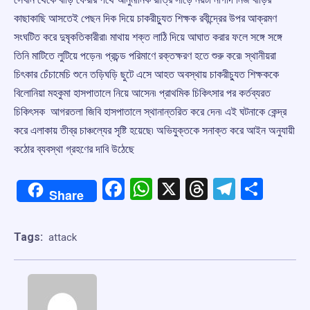
কাছাকাছি আসতেই পেছন দিক দিয়ে চাকরীচ্যুত শিক্ষক রবীন্দ্রের উপর আক্রমণ
সংঘটিত করে দুষৃকতিকারীরা৷ মাথায় শক্ত লাঠি দিয়ে আঘাত করার ফলে সঙ্গে সঙ্গে
তিনি মাটিতে লুটিয়ে পড়েন৷ প্রচন্ড পরিমাণে রক্তক্ষরণ হতে শুরু করে৷ স্থানীয়রা
চিৎকার চেঁচামেচি শুনে তড়িঘড়ি ছুটে এসে আহত অবস্থায় চাকরীচ্যুত শিক্ষককে
বিলোনিয়া মহকুমা হাসপাতালে নিয়ে আসেন৷ প্রাথমিক চিকিৎসার পর কর্তব্যরত
চিকিৎসক আগরতলা জিবি হাসপাতালে স্থানান্তরিত করে দেন৷ এই ঘটনাকে কেন্দ্র
করে এলাকায় তীব্র চাঞ্চল্যের সৃষ্টি হয়েছে৷ অভিযুক্তকে সনাক্ত করে আইন অনুযায়ী
কঠোর ব্যবস্থা গ্রহণের দাবি উঠেছে
Facebook
WhatsApp
X
Threads
Telegr
Shar
Share
Tags:
attack