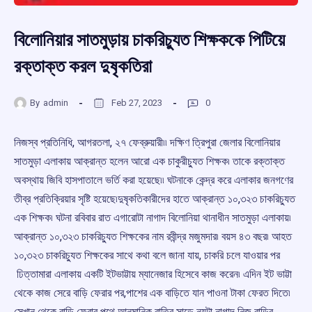
বিলোনিয়ার সাতমুড়ায় চাকরিচ্যুত শিক্ষককে পিটিয়ে
রক্তাক্ত করল দুষৃকতিরা
By
admin
Feb 27, 2023
0
নিজস্ব প্রতিনিধি, আগরতলা, ২৭ ফেব্রুয়ারী৷৷ দক্ষিণ ত্রিপুরা জেলার বিলোনিয়ার
সাতমুড়া এলাকায় আক্রান্ত হলেন আরো এক চাকুরীচ্যুত শিক্ষক৷ তাকে রক্তাক্ত
অবস্থায় জিবি হাসপাতালে ভর্তি করা হয়েছে৷৷ ঘটনাকে কেন্দ্র করে এলাকার জনগণের
তীব্র প্রতিক্রিয়ার সৃষ্টি হয়েছে৷দুষৃকতিকারীদের হাতে আক্রান্ত ১০,৩২৩ চাকরিচ্যুত
এক শিক্ষক৷ ঘটনা রবিবার রাত এগারোটা নাগাদ বিলোনিয়া থানাধীন সাতমুড়া এলাকায়৷
আক্রান্ত ১০,৩২৩ চাকরিচ্যুত শিক্ষকের নাম রবীন্দ্র মজুমদার৷ বয়স ৪৩ বছর৷ আহত
১০,৩২৩ চাকরিচ্যুত শিক্ষকের সাথে কথা বলে জানা যায়, চাকরি চলে যাওয়ার পর
ঢিত্তামারা এলাকায় একটি ইটভাট্টায় ম্যানেজার হিসেবে কাজ করেন৷ এদিন ইট ভাট্টা
থেকে কাজ সেরে বাড়ি ফেরার পর,পাশের এক বাড়িতে যান পাওনা টাকা ফেরত দিতে৷
সেখান থেকে বাড়ি ফেরার পথে আনুমানিক রাত্রি সাড়ে নয়টা নাগাদ নিজ বাড়ির