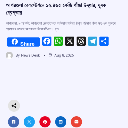
আগরতলা রেলস্টেশনে ১২.৪৬৫ কেজি গাঁজা উদ্ধার, যুবক
গ্রেপ্তার
আগরতলা, ৮ আগস্ট: আগরতলা রেলস্টেশনে অভিযান চালিয়ে বিপুল পরিমাণ গাঁজা সহ এক যুবককে
গ্রেপ্তার করেছে আগরতলা জিআরপিএস। ধৃত…
F
W
X
T
T
S
Share
a
h
hr
el
h
By
News Desk
Aug 8, 2026
ce
at
e
e
ar
b
s
a
gr
e
o
A
d
a
o
p
s
m
k
p