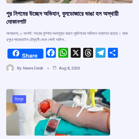
পুর নিগমের উচ্ছেদ অভিযান, বুলডোজারে ভাঙা হল অস্থায়ী
দোকানপাট
আগরতলা, ৮ আগস্ট: শহরের ফুটপাত দখলমুক্ত করতে পুরনিগমের অভিযান অব্যাহত রয়েছে। আজ
দুপুরে প্যারাডাইস চৌমুহনী থেকে পোস্ট অফিস…
F
W
X
T
T
S
Share
a
h
hr
el
h
By
News Desk
Aug 8, 2026
ce
at
e
e
ar
b
s
a
gr
e
o
A
d
a
o
p
s
m
ত্রিপুরা
k
p