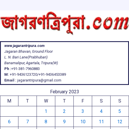
www.jagarantripura.com
Jagaran Bhavan, Ground Floor
L. N. Bari Lane(Prabhubari)
Banamalipur, Agartala, Tripura(W)
Ph :
+91-381-7960883
M:
+91-9436123720/+91-9436453389
Email :
jagarantripura@gmail.com
February 2023
M
T
W
T
F
S
S
1
2
3
4
5
6
7
8
9
10
11
12