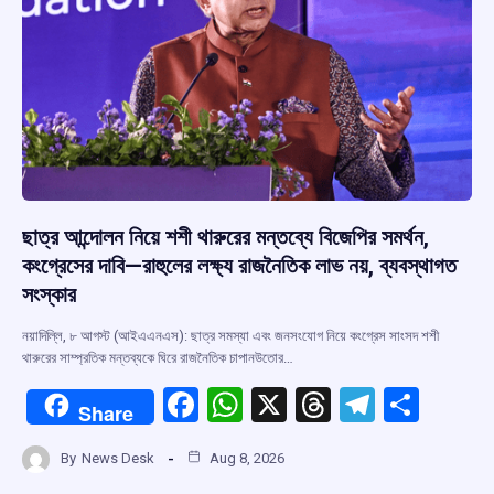
ছাত্র আন্দোলন নিয়ে শশী থারুরের মন্তব্যে বিজেপির সমর্থন,
কংগ্রেসের দাবি—রাহুলের লক্ষ্য রাজনৈতিক লাভ নয়, ব্যবস্থাগত
সংস্কার
নয়াদিল্লি, ৮ আগস্ট (আইএএনএস): ছাত্র সমস্যা এবং জনসংযোগ নিয়ে কংগ্রেস সাংসদ শশী
থারুরের সাম্প্রতিক মন্তব্যকে ঘিরে রাজনৈতিক চাপানউতোর…
F
W
X
T
T
S
Share
a
h
hr
el
h
By
News Desk
Aug 8, 2026
ce
at
e
e
ar