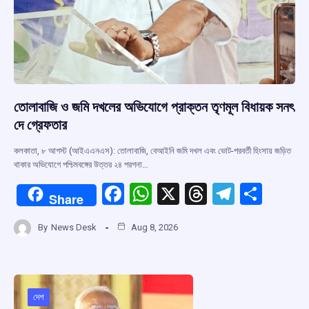
তোলাবাজি ও জমি দখলের অভিযোগে প্রাক্তন তৃণমূল বিধায়ক সনৎ
দে গ্রেফতার
কলকাতা, ৮ আগস্ট (আইএএনএস): তোলাবাজি, বেআইনি জমি দখল এবং ভোট-পরবর্তী হিংসায় জড়িত
থাকার অভিযোগে পশ্চিমবঙ্গের উত্তর ২৪ পরগনা…
F
W
X
T
T
S
Share
a
h
hr
el
h
By
News Desk
Aug 8, 2026
ce
at
e
e
ar
b
s
a
gr
e
o
A
d
a
o
p
s
m
দেশ