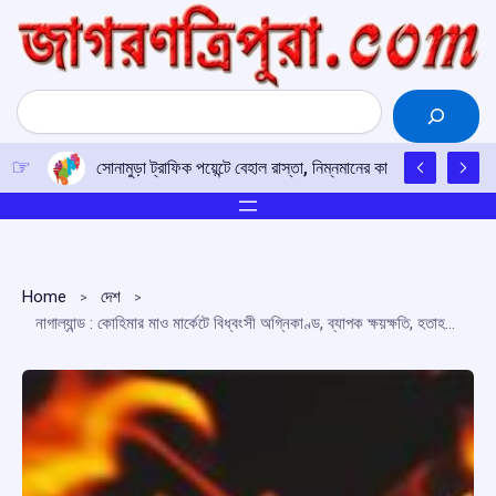
Skip
to
content
Search
সোনামুড়া ট্রাফিক পয়েন্টে বেহাল রাস্তা, নিম্নমানের কাজের অভিযোগ, বাড
Home
দেশ
নাগাল্যান্ড : কোহিমার মাও মার্কেটে বিধ্বংসী অগ্নিকাণ্ড, ব্যাপক ক্ষয়ক্ষতি, হতাহত নেই