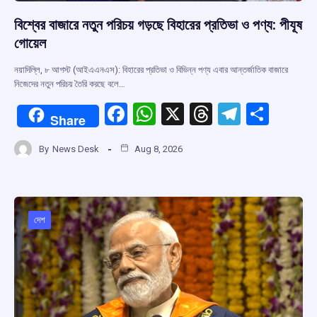
বিশ্বের বাজারে নতুন পরিচয় গড়ছে বিহারের প্রতিভা ও পণ্য: পীযূষ
গোয়েল
নয়াদিল্লি, ৮ আগস্ট (আইএএনএস): বিহারের প্রতিভা ও বিভিন্ন পণ্য এবার আন্তর্জাতিক বাজারে
নিজেদের নতুন পরিচয় তৈরি করছে বলে…
F
W
X
T
T
S
Share
a
h
hr
el
h
By
News Desk
Aug 8, 2026
ce
at
e
e
ar
b
s
a
gr
e
o
A
d
a
o
p
s
m
দেশ
k
p