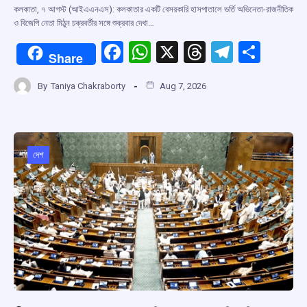
কলকাতা, ৭ আগস্ট (আইএএনএস): কলকাতার একটি বেসরকারি হাসপাতালে ভর্তি অভিনেতা-রাজনীতিক
ও বিজেপি নেতা মিঠুন চক্রবর্তীর সঙ্গে শুক্রবার দেখা…
F
W
X
T
T
S
Share
a
h
hr
el
h
By
Taniya Chakraborty
Aug 7, 2026
ce
at
e
e
ar
b
s
a
gr
e
o
A
d
a
o
p
s
m
দেশ
k
p