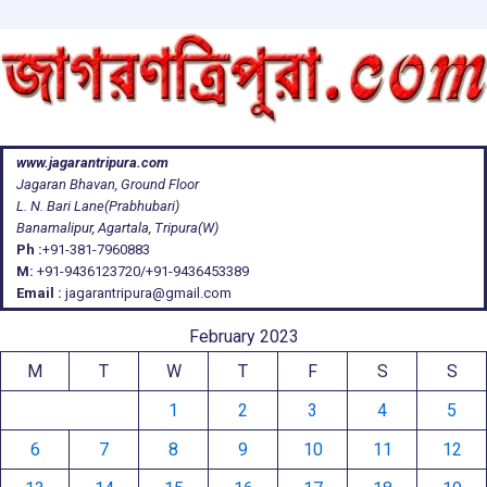
www.jagarantripura.com
Jagaran Bhavan, Ground Floor
L. N. Bari Lane(Prabhubari)
Banamalipur, Agartala, Tripura(W)
Ph :
+91-381-7960883
M:
+91-9436123720/+91-9436453389
Email :
jagarantripura@gmail.com
February 2023
M
T
W
T
F
S
S
1
2
3
4
5
6
7
8
9
10
11
12