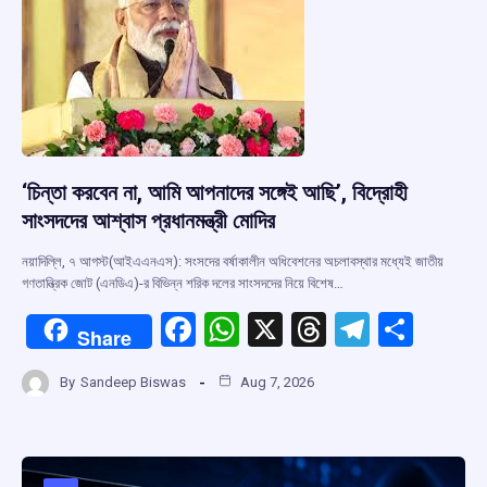
k
p
‘চিন্তা করবেন না, আমি আপনাদের সঙ্গেই আছি’, বিদ্রোহী
সাংসদদের আশ্বাস প্রধানমন্ত্রী মোদির
নয়াদিল্লি, ৭ আগস্ট(আইএএনএস): সংসদের বর্ষাকালীন অধিবেশনের অচলাবস্থার মধ্যেই জাতীয়
গণতান্ত্রিক জোট (এনডিএ)-র বিভিন্ন শরিক দলের সাংসদদের নিয়ে বিশেষ…
F
W
X
T
T
S
Share
a
h
hr
el
h
By
Sandeep Biswas
Aug 7, 2026
ce
at
e
e
ar
b
s
a
gr
e
o
A
d
a