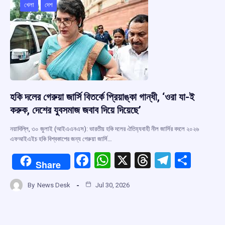
o
p
s
m
খেলা
দেশ
k
p
হকি দলের গেরুয়া জার্সি বিতর্কে প্রিয়াঙ্কা গান্ধী, ‘ওরা যা-ই
করুক, দেশের যুবসমাজ জবাব দিয়ে দিয়েছে’
নয়াদিল্লি, ৩০ জুলাই (আইএএনএস): ভারতীয় হকি দলের ঐতিহ্যবাহী নীল জার্সির বদলে ২০২৬
এফআইএইচ হকি বিশ্বকাপের জন্য গেরুয়া জার্সি…
F
W
X
T
T
S
Share
a
h
hr
el
h
By
News Desk
Jul 30, 2026
ce
at
e
e
ar
b
s
a
gr
e
o
A
d
a