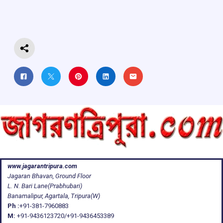
o
p
s
m
k
p
www.jagarantripura.com
Jagaran Bhavan, Ground Floor
L. N. Bari Lane(Prabhubari)
Banamalipur, Agartala, Tripura(W)
Ph :
+91-381-7960883
M:
+91-9436123720/+91-9436453389