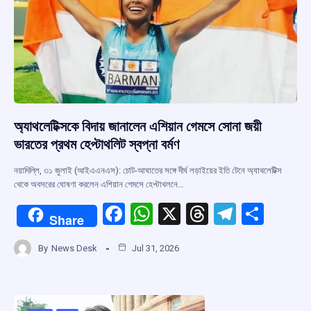
অ্যাথলেটিক্সকে বিদায় জানালেন এশিয়ান গেমসে সোনা জয়ী
ভারতের প্রথম হেপ্টাথলিট স্বপ্না বর্মণ
নয়াদিল্লি, ৩১ জুলাই (আইএএনএস): চোট-আঘাতের সঙ্গে দীর্ঘ লড়াইয়ের ইতি টেনে অ্যাথলেটিক্স
থেকে অবসরের ঘোষণা করলেন এশিয়ান গেমসে হেপ্টাথলনে…
F
W
X
T
T
S
Share
a
h
hr
el
h
By
News Desk
Jul 31, 2026
ce
at
e
e
ar
b
s
a
gr
e
o
A
d
a