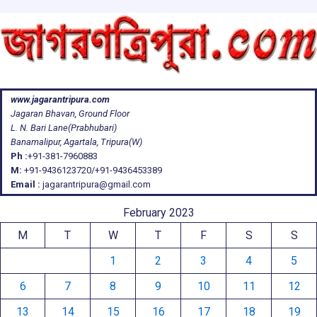
www.jagarantripura.com
Jagaran Bhavan, Ground Floor
L. N. Bari Lane(Prabhubari)
Banamalipur, Agartala, Tripura(W)
Ph :
+91-381-7960883
M:
+91-9436123720/+91-9436453389
Email :
jagarantripura@gmail.com
February 2023
M
T
W
T
F
S
S
1
2
3
4
5
6
7
8
9
10
11
12
13
14
15
16
17
18
19