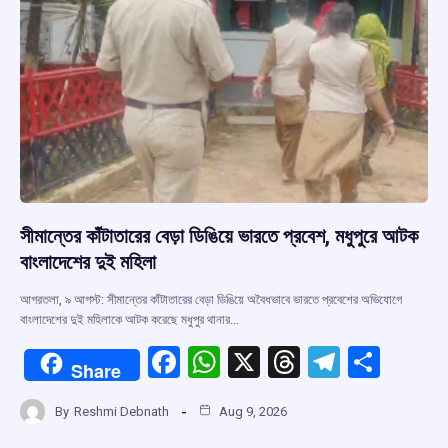
k
p
সীমান্তের কাঁটাতারের বেড়া ডিঙিয়ে ভারতে প্রবেশ, মধুপুরে আটক
বাংলাদেশের দুই মহিলা
আগরতলা, ৯ আগস্ট: সীমান্তের কাঁটাতারের বেড়া ডিঙিয়ে অবৈধভাবে ভারতে প্রবেশের অভিযোগে
বাংলাদেশের দুই মহিলাকে আটক করেছে মধুপুর থানার…
F
W
X
T
T
S
Share
a
h
hr
el
h
By
Reshmi Debnath
Aug 9, 2026
ce
at
e
e
ar