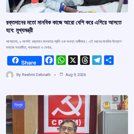
রক্তদানের মতো মানবিক কাজে আরো বেশি করে এগিয়ে আসতে
হবে: মুখ্যমন্ত্রী
আগরতলা, ৯ আগস্ট: রক্তদান মানবতার প্রতি এক অনন্য অঙ্গীকার। এই ধরনের মানবিক উদ্যোগ
সমাজে সহমর্মিতা, দায়বদ্ধতা ও সেবার…
F
W
X
T
T
S
Share
a
h
hr
el
h
By
Reshmi Debnath
Aug 9, 2026
ce
at
e
e
ar
b
s
a
gr
e
o
A
d
a
o
p
s
m
ত্রিপুরা
k
p