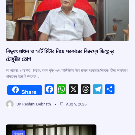
বিদ্যুৎ মাশুল ও স্মার্ট মিটার নিয়ে সরকারের বিরুদ্ধে জিতেন্দ্র
চৌধুরীর তোপ
আগরতলা, ৯ আগস্ট: বিদ্যুৎ মাশুল বৃদ্ধি এবং স্মার্ট মিটার নিয়ে রাজ্য সরকারের বিরুদ্ধে তীব্র আক্রমণ
শানালেন বিরোধী দলনেতা…
F
W
X
T
T
S
Share
a
h
hr
el
h
By
Reshmi Debnath
Aug 9, 2026
ce
at
e
e
ar
b
s
a
gr
e
o
A
d
a
ত্রিপুরা