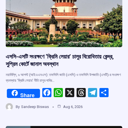
k
p
এসসি-এসটি সংরক্ষণে ‘ক্রিমি লেয়ার’ চালুর বিরোধিতায় কেন্দ্র,
সুপ্রিম কোর্টে জানাল অবস্থান
নয়াদিল্লি, ৬ আগস্ট (আইএএনএস): তফসিলি জাতি (এসসি) ও তফসিলি উপজাতি (এসটি)-র সংরক্ষণ
ব্যবস্থায় ‘ক্রিমি লেয়ার’ নীতি চালুর দাবির…
F
W
X
T
T
S
Share
a
h
hr
el
h
By
Sandeep Biswas
Aug 6, 2026
ce
at
e
e
ar
b
s
a
gr
e