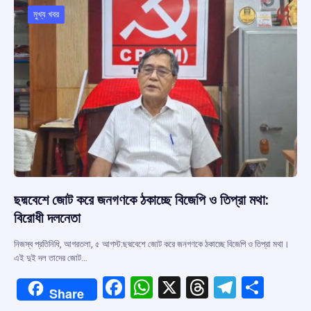
o
p
s
m
মুখ্য খবর
k
p
ছদ্মবেশে জোট করে জনগণকে ঠকাচ্ছে বিজেপি ও তিপ্রা মথা:
বিরোধী দলনেতা
নিজস্ব প্রতিনিধি, আগরতলা, ৫ আগস্ট:ছদ্মবেশে জোট করে জনগণকে ঠকাচ্ছে বিজেপি ও তিপ্রা মথা।
এই দুই দল তাদের জোট…
F
W
X
T
T
S
Share
a
h
hr
el
h