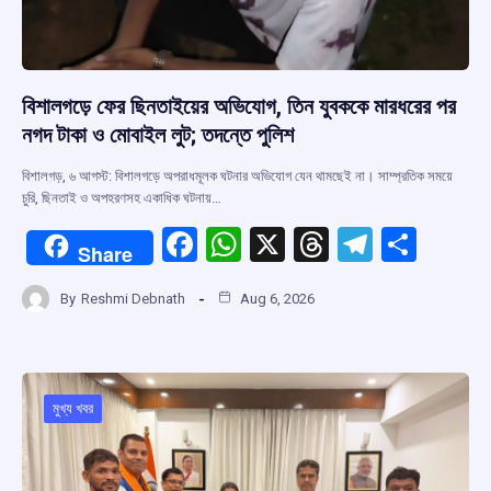
বিশালগড়ে ফের ছিনতাইয়ের অভিযোগ, তিন যুবককে মারধরের পর
নগদ টাকা ও মোবাইল লুট; তদন্তে পুলিশ
বিশালগড়, ৬ আগস্ট: বিশালগড়ে অপরাধমূলক ঘটনার অভিযোগ যেন থামছেই না। সাম্প্রতিক সময়ে
চুরি, ছিনতাই ও অপহরণসহ একাধিক ঘটনায়…
F
W
X
T
T
S
Share
a
h
hr
el
h
By
Reshmi Debnath
Aug 6, 2026
ce
at
e
e
ar
b
s
a
gr
e
o
A
d
a
o
p
s
m
মুখ্য খবর
k
p