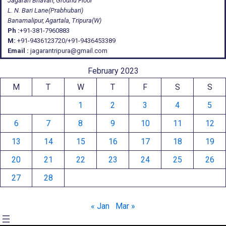
Jagaran Bhavan, Ground Floor
L. N. Bari Lane(Prabhubari)
Banamalipur, Agartala, Tripura(W)
Ph :
+91-381-7960883
M:
+91-9436123720/+91-9436453389
Email :
jagarantripura@gmail.com
February 2023
M
T
W
T
F
S
S
1
2
3
4
5
6
7
8
9
10
11
12
13
14
15
16
17
18
19
20
21
22
23
24
25
26
27
28
« Jan
Mar »