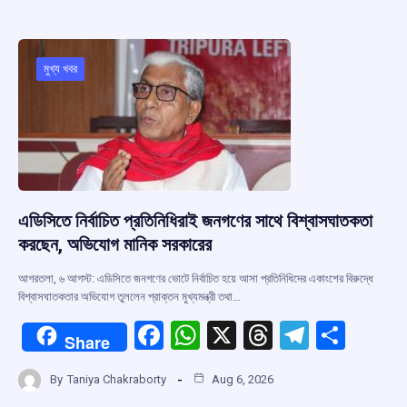
b
s
a
gr
e
o
A
d
a
o
p
s
m
মুখ্য খবর
k
p
এডিসিতে নির্বাচিত প্রতিনিধিরাই জনগণের সাথে বিশ্বাসঘাতকতা
করছেন, অভিযোগ মানিক সরকারের
আগরতলা, ৬ আগস্ট: এডিসিতে জনগণের ভোটে নির্বাচিত হয়ে আসা প্রতিনিধিদের একাংশের বিরুদ্ধে
বিশ্বাসঘাতকতার অভিযোগ তুললেন প্রাক্তন মুখ্যমন্ত্রী তথা…
F
W
X
T
T
S
Share
a
h
hr
el
h
By
Taniya Chakraborty
Aug 6, 2026
ce
at
e
e
ar