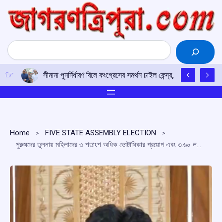
Skip
to
content
Search
সীমানা পুনর্নির্ধারণ বিলে কংগ্রেসের সমর্থন চাইল কেন্দ্র, রাহুল গান্ধীর সঙ্
Home
FIVE STATE ASSEMBLY ELECTION
পুরুষদের তুলনায় মহিলাদের ৩ শতাংশ অধিক ভোটাধিকার প্রয়োগ এবং ৩.৬০ লক্ষ নতুন ভোটার ত্রিপুরায় বিজেপির জয় নিশ্চিত করবেন : বিপ্লব