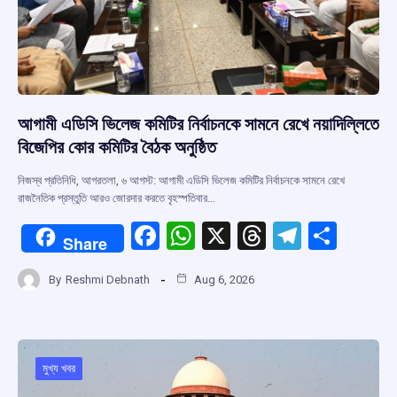
আগামী এডিসি ভিলেজ কমিটির নির্বাচনকে সামনে রেখে নয়াদিল্লিতে
বিজেপির কোর কমিটির বৈঠক অনুষ্ঠিত
নিজস্ব প্রতিনিধি, আগরতলা, ৬ আগস্ট: আগামী এডিসি ভিলেজ কমিটির নির্বাচনকে সামনে রেখে
রাজনৈতিক প্রস্তুতি আরও জোরদার করতে বৃহস্পতিবার…
F
W
X
T
T
S
Share
a
h
hr
el
h
By
Reshmi Debnath
Aug 6, 2026
ce
at
e
e
ar
b
s
a
gr
e
o
A
d
a
o
p
s
m
মুখ্য খবর