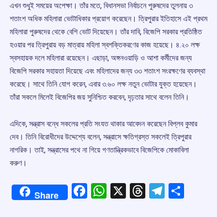
এখন শুধুই সময়ের অপেক্ষা। তাঁর মতে, বিধানসভা নির্বাচনে পুরুষদের তুলনায় ৩
শতাংশ অধিক মহিলারা ভোটাধিকার প্রয়োগ করেছেন। ত্রিপুরার ইতিহাসে এই প্রথম
মহিলারা পুরুষদের থেকে বেশি ভোট দিয়েছেন। তাঁর দাবি, বিজেপি সরকার প্রতিষ্ঠিত
হওয়ার পর ত্রিপুরায় বড় মাত্রায় মহিলা স্বশক্তিকরণের কাজ হয়েছে। ৪.২০ লক্ষ
স্বসহায়ক দলে মহিলারা রয়েছেন। এছাড়া, অঙ্গনওয়াড়ি ও আশা কর্মীদের জন্য
বিজেপি সরকার সহায়তা দিয়েছে এবং মহিলাদের জন্য ৩৩ শতাংশ সংরক্ষণের ব্যবস্থা
করেছে। সাথে তিনি যোগ করেন, এবার ৩.৬০ লক্ষ নতুন ভোটার যুক্ত হয়েছেন।
তাঁরা সকলে মিলেই বিজেপির জয় সুনিশ্চিত করবেন, দৃঢ়তার সাথে বলেন তিনি।
এদিকে, সন্ত্রাস বন্ধে সকলের প্রতি সংযত থাকার আবেদন করেছেন বিপ্লব কুমার
দেব। তিনি বিরোধীদের উদ্দেশ্যে বলেন, সন্ত্রাসে ক্ষতিগ্রস্ত সকলেই ত্রিপুরার
নাগরিক। তাই, সন্ত্রাসের পথে না গিয়ে গণতান্ত্রিকভাবে বিজেপিকে মোকাবিলা
করুণ।
Facebook
WhatsApp
X
Threads
Telegr
Shar
Share