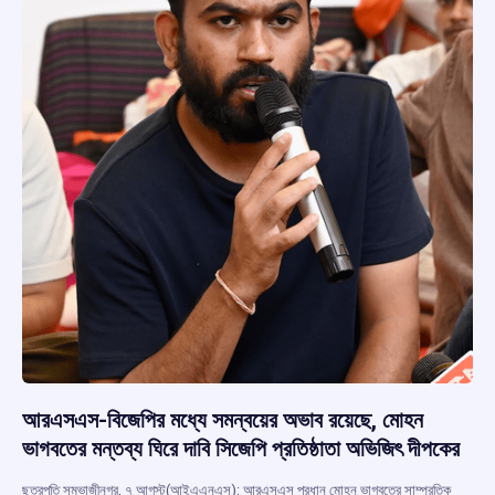
আরএসএস-বিজেপির মধ্যে সমন্বয়ের অভাব রয়েছে, মোহন
ভাগবতের মন্তব্য ঘিরে দাবি সিজেপি প্রতিষ্ঠাতা অভিজিৎ দীপকের
ছত্রপতি সম্ভাজীনগর, ৭ আগস্ট(আইএএনএস): আরএসএস প্রধান মোহন ভাগবতের সাম্প্রতিক