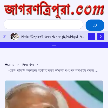
Skip
to
content
Search
শিক্ষার পীঠস্থানেই একের পর এক চুরি,নিরাপত্তা নিয়ে উদ্বিগ্ন শিক্ষক-শিক
Home
দিনের খবর
ওয়ার্কিং কমিটির সদস্যদের মনোনীত করার অধিকার কংগ্রেস সভাপতির থাকবে: জয়রাম রমেশ