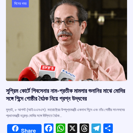
দিনের খবর
সুপ্রিম কোর্টে শিবসেনার নাম-প্রতীক মামলার শুনানির মাঝে মোদির
সঙ্গে শিন্দে গোষ্ঠীর বৈঠক নিয়ে প্রশ্ন উদ্ধবের
মুম্বই, ৮ আগস্ট (আইএএনএস): মহারাষ্ট্রের উপমুখ্যমন্ত্রী একনাথ শিন্দে এবং তাঁর গোষ্ঠীর সাংসদদের
প্রধানমন্ত্রী নরেন্দ্র মোদির সঙ্গে দিল্লিতে বৈঠক…
F
W
X
T
T
S
Share