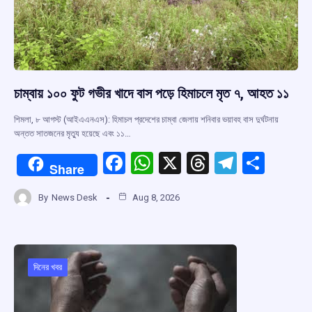
চাম্বায় ১০০ ফুট গভীর খাদে বাস পড়ে হিমাচলে মৃত ৭, আহত ১১
শিমলা, ৮ আগস্ট (আইএএনএস): হিমাচল প্রদেশের চাম্বা জেলায় শনিবার ভয়াবহ বাস দুর্ঘটনায়
অন্তত সাতজনের মৃত্যু হয়েছে এবং ১১…
F
W
X
T
T
S
Share
a
h
hr
el
h
By
News Desk
Aug 8, 2026
ce
at
e
e
ar
b
s
a
gr
e
o
A
d
a
o
p
s
m
দিনের খবর
k
p