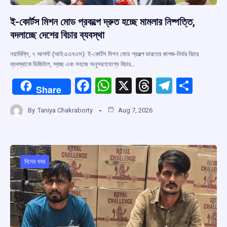
ই-কোর্টস মিশন মোড প্রকল্পে দ্রুত হচ্ছে মামলার নিষ্পত্তি,
বদলাচ্ছে দেশের বিচার ব্যবস্থা
নয়াদিল্লি, ৭ আগস্ট (আইএএনএস): ই-কোর্টস মিশন মোড প্রকল্প ভারতের কাগজ-নির্ভর বিচার
ব্যবস্থাকে ডিজিটাল, স্বচ্ছ এবং সহজে অনুসরণযোগ্য বিচার…
F
W
X
T
T
S
Share
a
h
hr
el
h
By
Taniya Chakraborty
Aug 7, 2026
ce
at
e
e
ar
b
s
a
gr
e
o
A
d
a
o
p
s
m
দিনের খবর
k
p