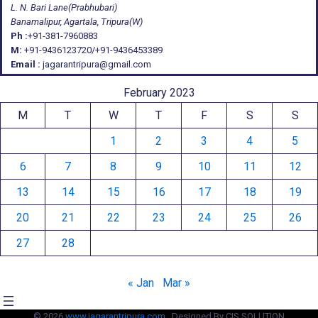
L. N. Bari Lane(Prabhubari)
Banamalipur, Agartala, Tripura(W)
Ph :
+91-381-7960883
M:
+91-9436123720/+91-9436453389
Email :
jagarantripura@gmail.com
February 2023
M
T
W
T
F
S
S
1
2
3
4
5
6
7
8
9
10
11
12
13
14
15
16
17
18
19
20
21
22
23
24
25
26
27
28
« Jan
Mar »
© 2026
www.jagarantripura.com .
Designed By CIS SOLUTION