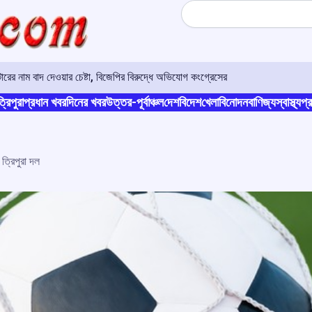
Search
র নাম বাদ দেওয়ার চেষ্টা, বিজেপির বিরুদ্ধে অভিযোগ কংগ্রেসের
্রিপুরা
প্রধান খবর
দিনের খবর
উত্তর-পূর্বাঞ্চল
দেশ
বিদেশ
খেলা
বিনোদন
বাণিজ্য
স্বাস্থ্য
প্র
 ত্রিপুরা দল