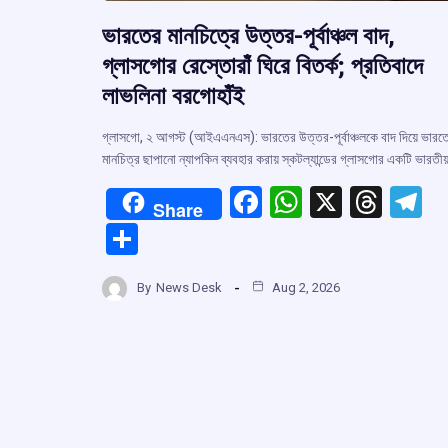
ভারতের মানচিত্রে উত্তর-পূর্বাঞ্চল বাদ,
গ্লাসগোর রেস্তোরাঁ ঘিরে বিতর্ক; প্রতিবাদে
লাভলিনা বরগোহাঁই
গ্লাসগো, ২ আগস্ট (আইএএনএস): ভারতের উত্তর-পূর্বাঞ্চলকে বাদ দিয়ে ভারত
মানচিত্র ছাপানো ন্যাপকিন ব্যবহার করায় স্কটল্যান্ডের গ্লাসগোর একটি ভারতী
F
W
X
T
T
Share
a
h
hr
el
S
ce
at
e
e
h
b
s
a
g
By
News Desk
Aug 2, 2026
ar
o
A
d
a
e
o
p
s
k
p