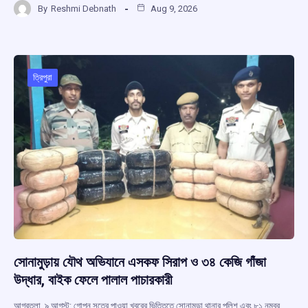
By
Reshmi Debnath
Aug 9, 2026
ce
at
e
e
ar
b
s
a
gr
e
o
A
d
a
o
p
s
m
ত্রিপুরা
k
p
সোনামুড়ায় যৌথ অভিযানে এসকফ সিরাপ ও ৩৪ কেজি গাঁজা
উদ্ধার, বাইক ফেলে পালাল পাচারকারী
আগরতলা, ৯ আগস্ট: গোপন সূত্রে পাওয়া খবরের ভিত্তিতে সোনামুড়া থানার পুলিশ এবং ৮১ নম্বর