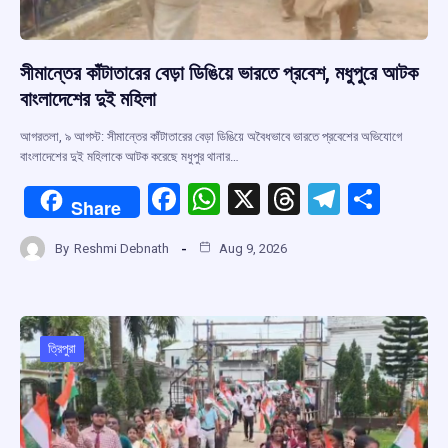
সীমান্তের কাঁটাতারের বেড়া ডিঙিয়ে ভারতে প্রবেশ, মধুপুরে আটক
বাংলাদেশের দুই মহিলা
আগরতলা, ৯ আগস্ট: সীমান্তের কাঁটাতারের বেড়া ডিঙিয়ে অবৈধভাবে ভারতে প্রবেশের অভিযোগে
বাংলাদেশের দুই মহিলাকে আটক করেছে মধুপুর থানার…
F
W
X
T
T
S
Share
a
h
hr
el
h
By
Reshmi Debnath
Aug 9, 2026
ce
at
e
e
ar
b
s
a
gr
e
o
A
d
a
o
p
s
m
ত্রিপুরা
k
p