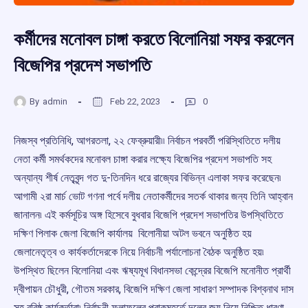
কর্মীদের মনোবল চাঙ্গা করতে বিলোনিয়া সফর করলেন
বিজেপির প্রদেশ সভাপতি
By
admin
Feb 22, 2023
0
নিজস্ব প্রতিনিধি, আগরতলা, ২২ ফেব্রুয়ারী৷৷ নির্বাচন পরবর্তী পরিস্থিতিতে দলীয়
নেতা কর্মী সমর্থকদের মনোবল চাঙ্গা করার লক্ষ্যে বিজেপির প্রদেশ সভাপতি সহ
অন্যান্য শীর্ষ নেতৃবৃন্দ গত দু-তিনদিন ধরে রাজ্যের বিভিন্ন এলাকা সফর করেছেন৷
আগামী ২রা মার্চ ভোট গণনা পর্বে দলীয় নেতাকর্মীদের সতর্ক থাকার জন্য তিনি আহ্বান
জানালন৷ এই কর্মসূচির অঙ্গ হিসেবে বুধবার বিজেপি প্রদেশ সভাপতির উপস্থিতিতে
দক্ষিণ পিলাক জেলা বিজেপি কার্যালয় বিলোনীয়া অটল ভবনে অনুষ্ঠিত হয়
জেলানেতৃত্ব ও কার্যকর্তাদেরকে নিয়ে নির্বাচনী পর্যালোচনা বৈঠক অনুষ্ঠিত হয়৷
উপস্থিত ছিলেন বিলোনিয়া এবং ঋষ্যমূখ বিধানসভা কেন্দ্রের বিজেপি মনোনীত প্রার্থী
দ্বীপায়ন চৌধুরী, গৌতম সরকার, বিজেপি দক্ষিণ জেলা সাধারণ সম্পাদক বিশ্বনাথ দাস
সহ বরিষ্ঠ কার্যকর্তারা৷ নির্বাচনী ফলাফলের প্রাকমুহূর্তে দলের জয় নিয়ে নিশ্চিত ধারণা