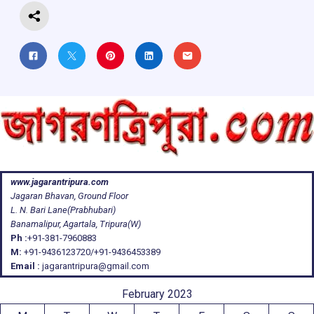
www.jagarantripura.com
Jagaran Bhavan, Ground Floor
L. N. Bari Lane(Prabhubari)
Banamalipur, Agartala, Tripura(W)
Ph :
+91-381-7960883
M:
+91-9436123720/+91-9436453389
Email :
jagarantripura@gmail.com
February 2023