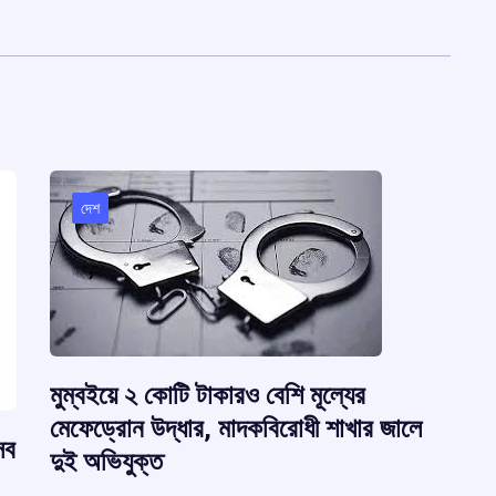
দেশ
মুম্বইয়ে ২ কোটি টাকারও বেশি মূল্যের
মেফেড্রোন উদ্ধার, মাদকবিরোধী শাখার জালে
সব
দুই অভিযুক্ত