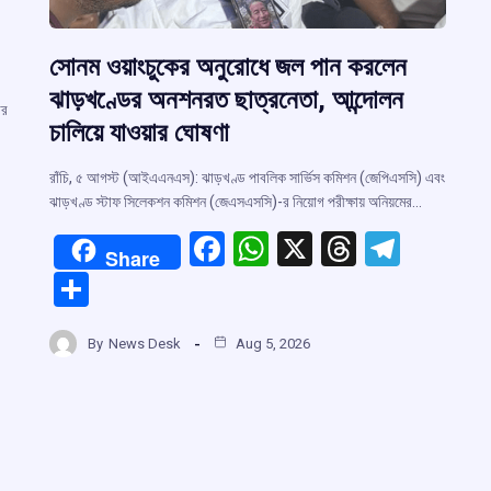
সোনম ওয়াংচুকের অনুরোধে জল পান করলেন
ঝাড়খণ্ডের অনশনরত ছাত্রনেতা, আন্দোলন
ার
চালিয়ে যাওয়ার ঘোষণা
রাঁচি, ৫ আগস্ট (আইএএনএস): ঝাড়খণ্ড পাবলিক সার্ভিস কমিশন (জেপিএসসি) এবং
ঝাড়খণ্ড স্টাফ সিলেকশন কমিশন (জেএসএসসি)-র নিয়োগ পরীক্ষায় অনিয়মের…
F
W
X
T
T
Share
a
h
hr
el
r
S
ce
at
e
e
h
b
s
a
gr
By
News Desk
Aug 5, 2026
m
ar
o
A
d
a
e
o
p
s
m
k
p