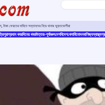
Search
 টাকা ফেরতের দাবিতে সন্তানদের নিয়ে থানায় ভুক্তভোগীরা
্রিপুরা
প্রধান খবর
দিনের খবর
উত্তর-পূর্বাঞ্চল
দেশ
বিদেশ
খেলা
বিনোদন
বাণিজ্য
স্বাস্থ্য
প্র