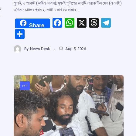
মুম্বই, ৫ আগস্ট (আইএএনএস): মুম্বই পুলিশের অ্যান্টি-নারকোটিক্স সেল (এএনসি)
ি
অভিযান চালিয়ে প্রায় ২ কোটি ৪ লাখ ৩০ হাজার…
ন…
F
W
X
T
T
Share
a
h
hr
el
S
ce
at
e
e
h
b
s
a
gr
By
News Desk
Aug 5, 2026
ar
r
o
A
d
a
e
o
p
s
m
m
k
p
দেশ