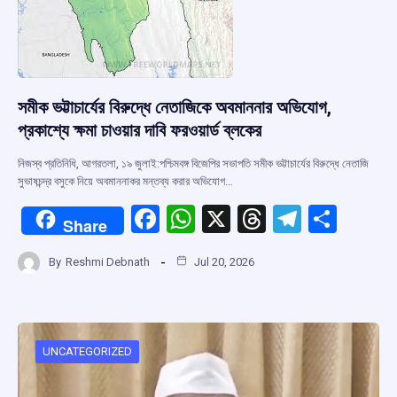
সমীক ভট্টাচার্যের বিরুদ্ধে নেতাজিকে অবমাননার অভিযোগ,
প্রকাশ্যে ক্ষমা চাওয়ার দাবি ফরওয়ার্ড ব্লকের
নিজস্ব প্রতিনিধি, আগরতলা, ১৯ জুলাই:পশ্চিমবঙ্গ বিজেপির সভাপতি সমীক ভট্টাচার্যের বিরুদ্ধে নেতাজি
সুভাষচন্দ্র বসুকে নিয়ে অবমাননাকর মন্তব্য করার অভিযোগ…
F
W
X
T
T
S
Share
a
h
hr
el
h
By
Reshmi Debnath
Jul 20, 2026
ce
at
e
e
ar
b
s
a
gr
e
o
A
d
a
o
p
s
m
UNCATEGORIZED
k
p