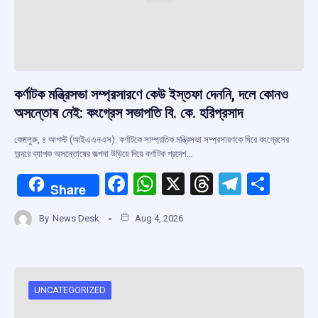
কর্ণাটক মন্ত্রিসভা সম্প্রসারণে কেউ ইস্তফা দেননি, দলে কোনও
অসন্তোষ নেই: কংগ্রেস সভাপতি বি. কে. হরিপ্রসাদ
বেঙ্গালুরু, ৪ আগস্ট (আইএএনএস): কর্ণাটকে সাম্প্রতিক মন্ত্রিসভা সম্প্রসারণকে ঘিরে কংগ্রেসের
অন্দরে ব্যাপক অসন্তোষের জল্পনা উড়িয়ে দিয়ে কর্ণাটক প্রদেশ…
F
W
X
T
T
S
Share
a
h
hr
el
h
By
News Desk
Aug 4, 2026
ce
at
e
e
ar
b
s
a
gr
e
o
A
d
a
o
p
s
m
UNCATEGORIZED