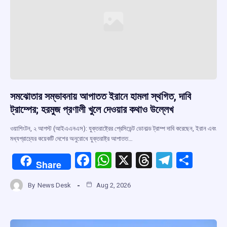
k
p
সমঝোতার সম্ভাবনায় আপাতত ইরানে হামলা স্থগিত, দাবি
ট্রাম্পের; হরমুজ প্রণালী খুলে দেওয়ার কথাও উল্লেখ
ওয়াশিংটন, ২ আগস্ট (আইএএনএস): যুক্তরাষ্ট্রের প্রেসিডেন্ট ডোনাল্ড ট্রাম্প দাবি করেছেন, ইরান এবং
মধ্যপ্রাচ্যের কয়েকটি দেশের অনুরোধে যুক্তরাষ্ট্র আপাতত…
F
W
X
T
T
S
Share
a
h
hr
el
h
By
News Desk
Aug 2, 2026
ce
at
e
e
ar
b
s
a
gr
e
o
A
d
a