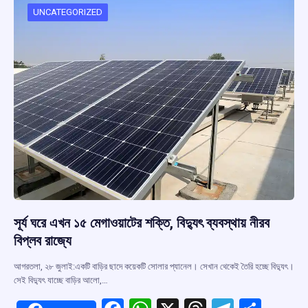
o
p
s
m
UNCATEGORIZED
k
p
সূর্য ঘরে এখন ১৫ মেগাওয়াটের শক্তি, বিদ্যুৎ ব্যবস্থায় নীরব
বিপ্লব রাজ্যে
আগরতলা, ২৮ জুলাই:একটি বাড়ির ছাদে কয়েকটি সোলার প্যানেল। সেখান থেকেই তৈরি হচ্ছে বিদ্যুৎ।
সেই বিদ্যুৎ যাচ্ছে বাড়ির আলো,…