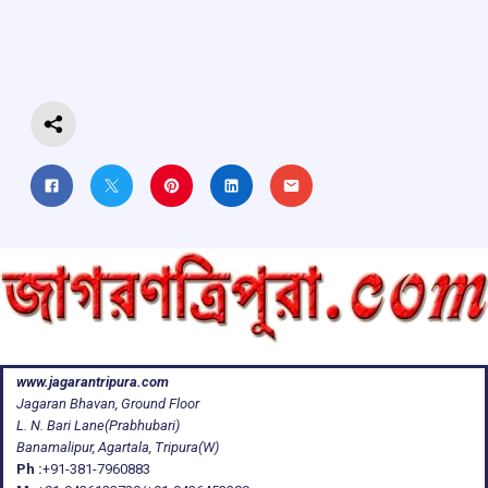
o
A
d
a
o
p
s
m
k
p
www.jagarantripura.com
Jagaran Bhavan, Ground Floor
L. N. Bari Lane(Prabhubari)
Banamalipur, Agartala, Tripura(W)
Ph :
+91-381-7960883