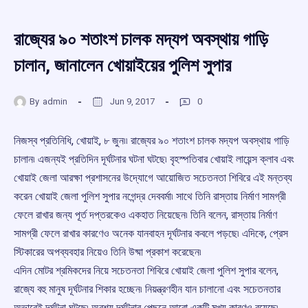
রাজ্যের ৯০ শতাংশ চালক মদ্যপ অবস্থায় গাড়ি
চালান, জানালেন খোয়াইয়ের পুলিশ সুপার
By
admin
Jun 9, 2017
0
নিজস্ব প্রতিনিধি, খোয়াই, ৮ জুন৷৷ রাজ্যের ৯০ শতাংশ চালক মদ্যপ অবস্থায় গাড়ি
চালান৷ এজন্যই প্রতিদিন দূর্ঘটনার ঘটনা ঘটছে৷ বৃহস্পতিবার খোয়াই লায়েন্স ক্লাব এবং
খোয়াই জেলা আরক্ষা প্রশাসনের উদ্যোগে আয়োজিত সচেতনতা শিবিরে এই মন্তব্য
করেন খোয়াই জেলা পুলিশ সুপার নগেন্দ্র দেববর্মা৷ সাথে তিনি রাস্তায় নির্মাণ সামগ্রী
ফেলে রাখার জন্য পূর্ত দপ্তরকেও একহাত নিয়েছেন৷ তিনি বলেন, রাস্তায় নির্মাণ
সামগ্রী ফেলে রাখার কারণেও অনেক যানবাহন দূর্ঘটনার কবলে পড়ছে৷ এদিকে, প্রেস
স্টিকারের অপব্যবহার নিয়েও তিনি উষ্মা প্রকাশ করেছেন৷
এদিন মোটর শ্রমিকদের নিয়ে সচেতনতা শিবিরে খোয়াই জেলা পুলিশ সুপার বলেন,
রাজ্যে বহু মানুষ দূর্ঘটনার শিকার হচ্ছেন৷ নিয়ন্ত্রণহীন যান চালানো এবং সচেতনতার
অভাবেই দূর্ঘটনা ঘটছে৷ অবশ্য দূর্ঘটনার পেছনে আরো একটি মুখ্য কারণও রয়েছে৷