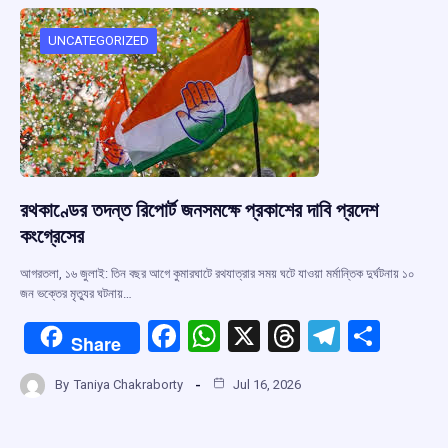
o
A
d
a
o
p
s
m
UNCATEGORIZED
k
p
রথকাণ্ডের তদন্ত রিপোর্ট জনসমক্ষে প্রকাশের দাবি প্রদেশ
কংগ্রেসের
আগরতলা, ১৬ জুলাই: তিন বছর আগে কুমারঘাটে রথযাত্রার সময় ঘটে যাওয়া মর্মান্তিক দুর্ঘটনায় ১০
জন ভক্তের মৃত্যুর ঘটনায়…
F
W
X
T
T
S
Share
a
h
hr
el
h
By
Taniya Chakraborty
Jul 16, 2026
ce
at
e
e
ar
b
s
a
gr
e