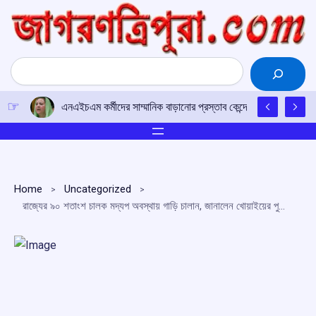
Skip
to
content
Search
এনএইচএম কর্মীদের সাম্মানিক বাড়ানোর প্রস্তাব কেন্দ্রে পাঠানো হয়েছে: জম্মু-
Home
Uncategorized
রাজ্যের ৯০ শতাংশ চালক মদ্যপ অবস্থায় গাড়ি চালান, জানালেন খোয়াইয়ের পুলিশ সুপার