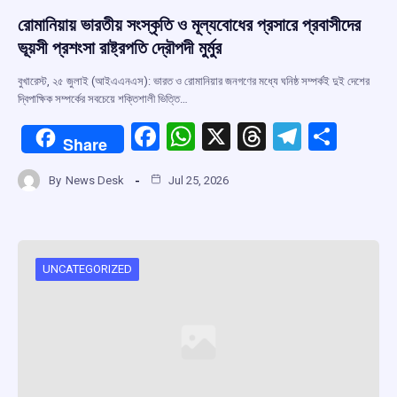
রোমানিয়ায় ভারতীয় সংস্কৃতি ও মূল্যবোধের প্রসারে প্রবাসীদের
ভূয়সী প্রশংসা রাষ্ট্রপতি দ্রৌপদী মুর্মুর
বুখারেস্ট, ২৫ জুলাই (আইএএনএস): ভারত ও রোমানিয়ার জনগণের মধ্যে ঘনিষ্ঠ সম্পর্কই দুই দেশের
দ্বিপাক্ষিক সম্পর্কের সবচেয়ে শক্তিশালী ভিত্তি…
F
W
X
T
T
S
Share
a
h
hr
el
h
By
News Desk
Jul 25, 2026
ce
at
e
e
ar
b
s
a
gr
e
o
A
d
a
o
p
s
m
UNCATEGORIZED
k
p