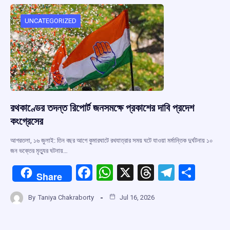
o
A
d
a
o
p
s
m
UNCATEGORIZED
k
p
রথকাণ্ডের তদন্ত রিপোর্ট জনসমক্ষে প্রকাশের দাবি প্রদেশ
কংগ্রেসের
আগরতলা, ১৬ জুলাই: তিন বছর আগে কুমারঘাটে রথযাত্রার সময় ঘটে যাওয়া মর্মান্তিক দুর্ঘটনায় ১০
জন ভক্তের মৃত্যুর ঘটনায়…
F
W
X
T
T
S
Share
a
h
hr
el
h
By
Taniya Chakraborty
Jul 16, 2026
ce
at
e
e
ar
b
s
a
gr
e