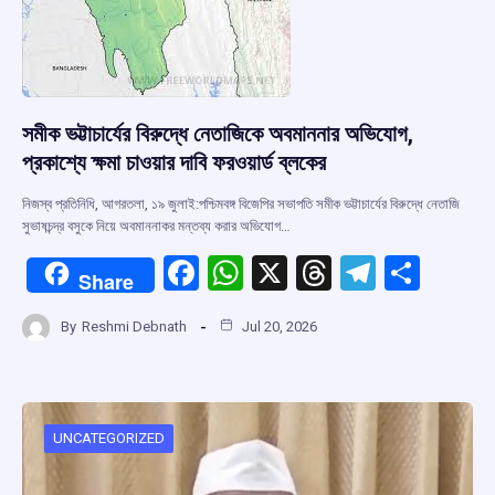
সমীক ভট্টাচার্যের বিরুদ্ধে নেতাজিকে অবমাননার অভিযোগ,
প্রকাশ্যে ক্ষমা চাওয়ার দাবি ফরওয়ার্ড ব্লকের
নিজস্ব প্রতিনিধি, আগরতলা, ১৯ জুলাই:পশ্চিমবঙ্গ বিজেপির সভাপতি সমীক ভট্টাচার্যের বিরুদ্ধে নেতাজি
সুভাষচন্দ্র বসুকে নিয়ে অবমাননাকর মন্তব্য করার অভিযোগ…
F
W
X
T
T
S
Share
a
h
hr
el
h
By
Reshmi Debnath
Jul 20, 2026
ce
at
e
e
ar
b
s
a
gr
e
o
A
d
a
o
p
s
m
UNCATEGORIZED
k
p