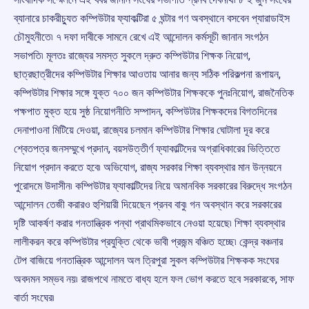
ব্যানারে চাকরীচ্যুত কম্পিউটার ফ্যাকল্টিরা ৫ ঘন্টার গণ অবস্থানে বসবেন প্যারাডাইস
চৌমুহনীতে৷ ৭ দফা দাবীকে সামনে রেখে এই আন্দোলন কর্মসূচী জানান সংগঠন
সভাপতি৷ মূলতঃ রাজ্যের সমস্ত সুকলে দ্রুত কম্পিউটার শিক্ষক নিয়োগ,
ছাত্রছাত্রীদের কম্পিউটার শিক্ষার আওতায় আনার জন্য সঠিক পরিকল্পনা রূপায়ন,
কম্পিউটার শিক্ষার সঙ্গে যুক্ত ৭০০ জন কম্পিউটার শিক্ষককে পুনঃনিয়োগ, রাজনৈতিক
পক্ষপাত মুক্ত হয়ে সুষ্ঠ নিয়োগনীতি সম্পাদন, কম্পিউটার শিক্ষকদের বিগতদিনের
দেনাপাওনা মিটিয়ে দেওয়া, রাজ্যের চলমান কম্পিউটার শিক্ষার ঘোটালা দূর করে
শ্বেতপত্র জনসম্মুখে প্রদান, বয়সউত্তীর্ণ ফ্যাকাল্টিদের অগ্রাধিকারের ভিত্তিতে
নিয়োগ প্রদান করতে হবে৷ অভিযোগ, রাজ্য সরকার শিক্ষা ব্যবস্থার মান উন্নয়নে
পুরোদমে উদাসীন৷ কম্পিউটার ফ্যাকাল্টিদের নিয়ে অমানবিক সরকারের বিরুদ্ধে সংগঠন
আন্দোলন তেজী করারও হুশিয়ারী দিয়েছেন প্রনব বাবু৷ গন অবস্থান করে সরকারের
দৃষ্টি আকর্ষণ করার গনতান্ত্রিক পন্থা প্রাথমিকভাবে নেওয়া হয়েছে৷ শিক্ষা ব্যবস্থার
লালীকরন করে কম্পিউটার প্রযুক্তি থেকে ভাবী প্রজন্ম বঞ্চিত হচ্ছে৷ কেন্দ্র বঞ্চনার
টেপ বাজিয়ে গনতান্ত্রিক আন্দোলন অল ত্রিপুরা সুকল কম্পিউটার শিক্ষকক সংঘের
অবদমন সম্ভব নয়৷ রাজপথে নামতে বাধ্য হলে ফল ভোগ করতে হবে সরকারকে, সাফ
বার্তা সংঘের৷