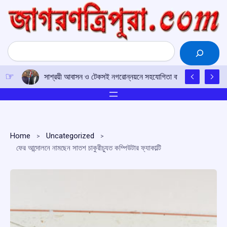
Skip
to
content
Search
সাশ্রয়ী আবাসন ও টেকসই নগরোন্নয়নে সহযোগিতা বাড়াতে ভারত-ফিজ
Home
Uncategorized
ফের আন্দোলনে নামছেন সাতশ চাকুরীচ্যুত কম্পিউটার ফ্যাকাল্টি