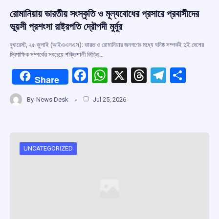
রোমানিয়ায় ভারতীয় সংস্কৃতি ও মূল্যবোধের প্রসারে প্রবাসীদের
ভূয়সী প্রশংসা রাষ্ট্রপতি দ্রৌপদী মুর্মুর
বুখারেস্ট, ২৫ জুলাই (আইএএনএস): ভারত ও রোমানিয়ার জনগণের মধ্যে ঘনিষ্ঠ সম্পর্কই দুই দেশের
দ্বিপাক্ষিক সম্পর্কের সবচেয়ে শক্তিশালী ভিত্তি…
F
W
X
T
T
S
Share
a
h
hr
el
h
By
News Desk
Jul 25, 2026
ce
at
e
e
ar
b
s
a
gr
e
o
A
d
a
o
p
s
m
UNCATEGORIZED
k
p