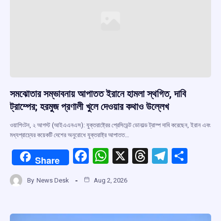
k
p
সমঝোতার সম্ভাবনায় আপাতত ইরানে হামলা স্থগিত, দাবি
ট্রাম্পের; হরমুজ প্রণালী খুলে দেওয়ার কথাও উল্লেখ
ওয়াশিংটন, ২ আগস্ট (আইএএনএস): যুক্তরাষ্ট্রের প্রেসিডেন্ট ডোনাল্ড ট্রাম্প দাবি করেছেন, ইরান এবং
মধ্যপ্রাচ্যের কয়েকটি দেশের অনুরোধে যুক্তরাষ্ট্র আপাতত…
F
W
X
T
T
S
Share
a
h
hr
el
h
By
News Desk
Aug 2, 2026
ce
at
e
e
ar
b
s
a
gr
e
o
A
d
a