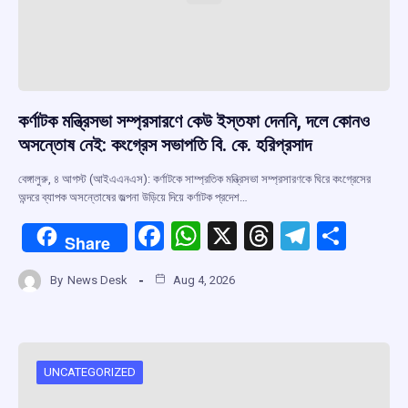
কর্ণাটক মন্ত্রিসভা সম্প্রসারণে কেউ ইস্তফা দেননি, দলে কোনও
অসন্তোষ নেই: কংগ্রেস সভাপতি বি. কে. হরিপ্রসাদ
বেঙ্গালুরু, ৪ আগস্ট (আইএএনএস): কর্ণাটকে সাম্প্রতিক মন্ত্রিসভা সম্প্রসারণকে ঘিরে কংগ্রেসের
অন্দরে ব্যাপক অসন্তোষের জল্পনা উড়িয়ে দিয়ে কর্ণাটক প্রদেশ…
F
W
X
T
T
S
Share
a
h
hr
el
h
By
News Desk
Aug 4, 2026
ce
at
e
e
ar
b
s
a
gr
e
o
A
d
a
o
p
s
m
UNCATEGORIZED