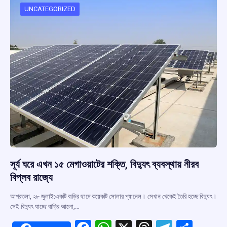
o
p
s
m
UNCATEGORIZED
k
p
সূর্য ঘরে এখন ১৫ মেগাওয়াটের শক্তি, বিদ্যুৎ ব্যবস্থায় নীরব
বিপ্লব রাজ্যে
আগরতলা, ২৮ জুলাই:একটি বাড়ির ছাদে কয়েকটি সোলার প্যানেল। সেখান থেকেই তৈরি হচ্ছে বিদ্যুৎ।
সেই বিদ্যুৎ যাচ্ছে বাড়ির আলো,…