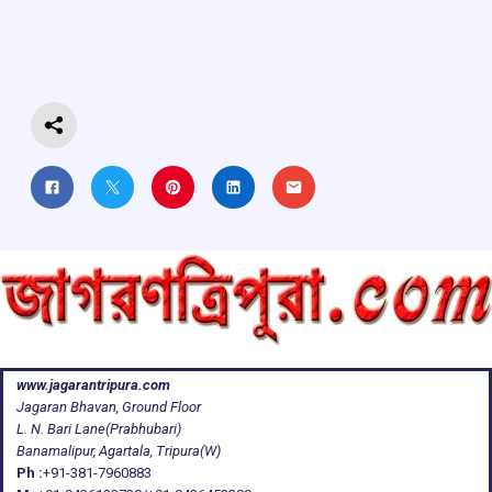
o
A
d
a
o
p
s
m
k
p
www.jagarantripura.com
Jagaran Bhavan, Ground Floor
L. N. Bari Lane(Prabhubari)
Banamalipur, Agartala, Tripura(W)
Ph :
+91-381-7960883