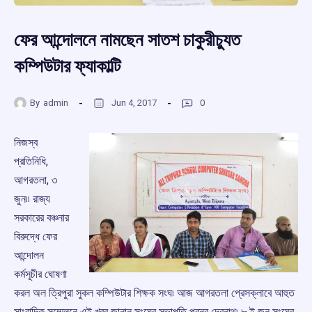
ফের আন্দোলনে নামছেন সাতশ চাকুরীচ্যুত
কম্পিউটার ফ্যাকাল্টি
By
admin
Jun 4, 2017
0
নিজস্ব
প্রতিনিধি,
আগরতলা, ৩
জুন৷৷ রাজ্য
সরকারের বঞ্চনার
বিরুদ্ধে ফের
আন্দোলন
কর্মসূচীর ঘোষণা
করল অল ত্রিপুরা সুকল কম্পিউটার শিক্ষক সংঘ৷ আজ আগরতলা প্রেসক্লাবে আহুত
সাংবাদিক সম্মেলনে এই খবর জানান সংঘের সভাপতি প্রনব দেবনাথ৷ ৮ ই জুন সংঘের