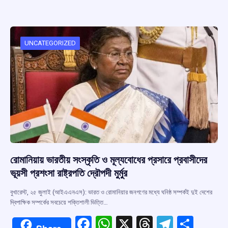
b
s
a
gr
e
o
A
d
a
o
p
s
m
UNCATEGORIZED
k
p
রোমানিয়ায় ভারতীয় সংস্কৃতি ও মূল্যবোধের প্রসারে প্রবাসীদের
ভূয়সী প্রশংসা রাষ্ট্রপতি দ্রৌপদী মুর্মুর
বুখারেস্ট, ২৫ জুলাই (আইএএনএস): ভারত ও রোমানিয়ার জনগণের মধ্যে ঘনিষ্ঠ সম্পর্কই দুই দেশের
দ্বিপাক্ষিক সম্পর্কের সবচেয়ে শক্তিশালী ভিত্তি…
F
W
X
T
T
S