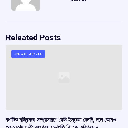
Releated Posts
UNCATEGORIZED
কর্ণাটক মন্ত্রিসভা সম্প্রসারণে কেউ ইস্তফা দেননি, দলে কোনও
অসন্তোষ নেই: কংগ্রেস সভাপতি বি. কে. হরিপ্রসাদ