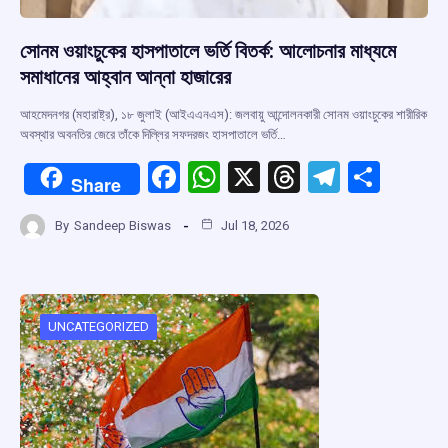
সোনম ওয়াংচুকের হাসপাতালে ভর্তি বিতর্ক: আলোচনার মাধ্যমে
সমাধানের আহ্বান আন্না হাজারের
আহমেদনগর (মহারাষ্ট্র), ১৮ জুলাই (আইএএনএস): জলবায়ু আন্দোলনকারী সোনম ওয়াংচুকের শারীরিক
অবস্থার অবনতির জেরে তাঁকে দিল্লির সফদরজং হাসপাতালে ভর্তি…
F
W
X
T
T
S
Share
a
h
hr
el
h
By
Sandeep Biswas
Jul 18, 2026
ce
at
e
e
ar
b
s
a
gr
e
o
A
d
a
o
p
s
m
UNCATEGORIZED
k
p