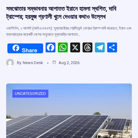
সমঝোতার সম্ভাবনায় আপাতত ইরানে হামলা স্থগিত, দাবি
ট্রাম্পের; হরমুজ প্রণালী খুলে দেওয়ার কথাও উল্লেখ
ওয়াশিংটন, ২ আগস্ট (আইএএনএস): যুক্তরাষ্ট্রের প্রেসিডেন্ট ডোনাল্ড ট্রাম্প দাবি করেছেন, ইরান এবং
মধ্যপ্রাচ্যের কয়েকটি দেশের অনুরোধে যুক্তরাষ্ট্র আপাতত…
F
W
X
T
T
S
Share
a
h
hr
el
h
By
News Desk
Aug 2, 2026
ce
at
e
e
ar
b
s
a
gr
e
o
A
d
a
o
p
s
m
UNCATEGORIZED
k
p