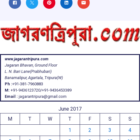
www.jagarantripura.com
Jagaran Bhavan, Ground Floor
L. N. Bari Lane(Prabhubari)
Banamalipur, Agartala, Tripura(W)
Ph :
+91-381-7960883
M:
+91-9436123720/+91-9436453389
Email :
jagarantripura@gmail.com
June 2017
M
T
W
T
F
S
S
1
2
3
4