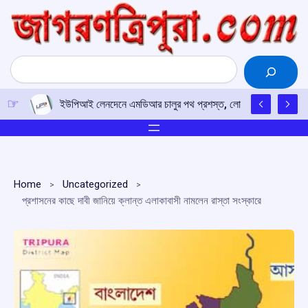
Skip
to
content
Search
ইউপিআই লেনদেনে এমডিআর চালুর পথ প্রশস্ত, লোকসভায় পাস কর সং
Home
Uncategorized
প্রশাসনের কাছে দাবী জানিয়ে ক্লান্ত এলাকাবাসী নামলেন রাস্তা সংস্কারে