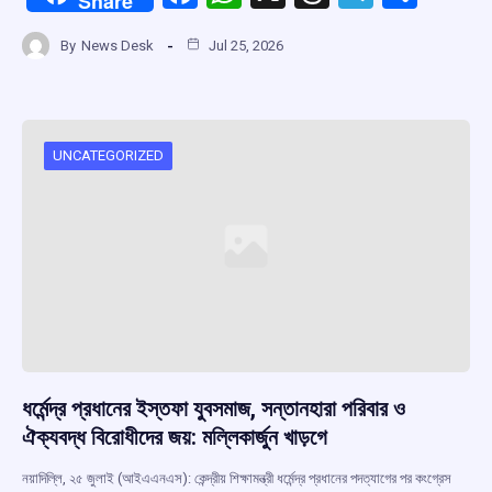
Share
a
h
hr
el
h
By
News Desk
Jul 25, 2026
ce
at
e
e
ar
b
s
a
gr
e
o
A
d
a
o
p
s
m
UNCATEGORIZED
k
p
ধর্মেন্দ্র প্রধানের ইস্তফা যুবসমাজ, সন্তানহারা পরিবার ও
ঐক্যবদ্ধ বিরোধীদের জয়: মল্লিকার্জুন খাড়গে
নয়াদিল্লি, ২৫ জুলাই (আইএএনএস): কেন্দ্রীয় শিক্ষামন্ত্রী ধর্মেন্দ্র প্রধানের পদত্যাগের পর কংগ্রেস