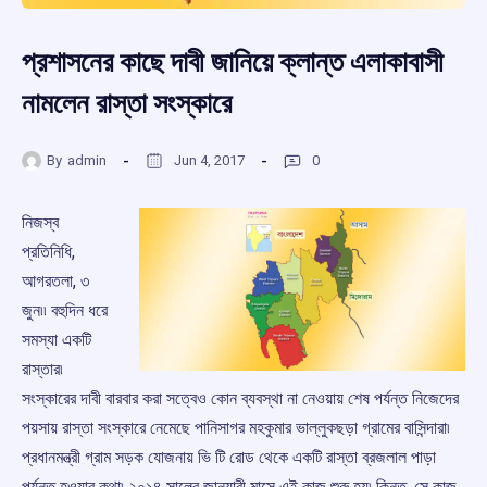
প্রশাসনের কাছে দাবী জানিয়ে ক্লান্ত এলাকাবাসী
নামলেন রাস্তা সংস্কারে
By
admin
Jun 4, 2017
0
নিজস্ব
প্রতিনিধি,
আগরতলা, ৩
জুন৷৷ বহুদিন ধরে
সমস্যা একটি
রাস্তার৷
সংস্কারের দাবী বারবার করা সত্বেও কোন ব্যবস্থা না নেওয়ায় শেষ পর্যন্ত নিজেদের
পয়সায় রাস্তা সংস্কারে নেমেছে পানিসাগর মহকুমার ভাল্লুকছড়া গ্রামের বাসিন্দারা৷
প্রধানমন্ত্রী গ্রাম সড়ক যোজনায় ভি টি রোড থেকে একটি রাস্তা ব্রজলাল পাড়া
পর্যন্ত হওয়ার কথা৷ ২০১৪ সালের জানুয়ারী মাসে এই কাজ শুরু হয়৷ কিন্তু, সে কাজ