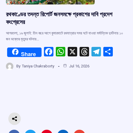
রথকাণ্ডের তদন্ত রিপোর্ট জনসমক্ষে প্রকাশের দাবি প্রদেশ
কংগ্রেসের
আগরতলা, ১৬ জুলাই: তিন বছর আগে কুমারঘাটে রথযাত্রার সময় ঘটে যাওয়া মর্মান্তিক দুর্ঘটনায় ১০
জন ভক্তের মৃত্যুর ঘটনায়…
F
W
X
T
T
S
Share
a
h
hr
el
h
By
Taniya Chakraborty
Jul 16, 2026
ce
at
e
e
ar
b
s
a
gr
e
o
A
d
a
o
p
s
m
k
p