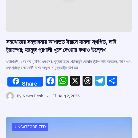
সমঝোতার সম্ভাবনায় আপাতত ইরানে হামলা স্থগিত, দাবি
ট্রাম্পের; হরমুজ প্রণালী খুলে দেওয়ার কথাও উল্লেখ
ওয়াশিংটন, ২ আগস্ট (আইএএনএস): যুক্তরাষ্ট্রের প্রেসিডেন্ট ডোনাল্ড ট্রাম্প দাবি করেছেন, ইরান এবং
মধ্যপ্রাচ্যের কয়েকটি দেশের অনুরোধে যুক্তরাষ্ট্র আপাতত…
F
W
X
T
T
S
Share
a
h
hr
el
h
By
News Desk
Aug 2, 2026
ce
at
e
e
ar
b
s
a
gr
e
o
A
d
a
o
p
s
m
UNCATEGORIZED