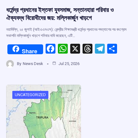
ধর্মেন্দ্র প্রধানের ইস্তফা যুবসমাজ, সন্তানহারা পরিবার ও
ঐক্যবদ্ধ বিরোধীদের জয়: মল্লিকার্জুন খাড়গে
নয়াদিল্লি, ২৫ জুলাই (আইএএনএস): কেন্দ্রীয় শিক্ষামন্ত্রী ধর্মেন্দ্র প্রধানের পদত্যাগের পর কংগ্রেস
সভাপতি মল্লিকার্জুন খাড়গে শনিবার দাবি করেছেন, এটি…
F
W
X
T
T
S
Share
a
h
hr
el
h
By
News Desk
Jul 25, 2026
ce
at
e
e
ar
b
s
a
gr
e
o
A
d
a
o
p
s
m
UNCATEGORIZED
k
p