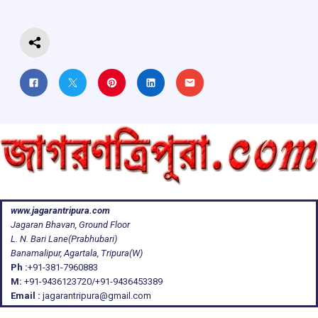
k
p
www.jagarantripura.com
Jagaran Bhavan, Ground Floor
L. N. Bari Lane(Prabhubari)
Banamalipur, Agartala, Tripura(W)
Ph :
+91-381-7960883
M:
+91-9436123720/+91-9436453389
Email :
jagarantripura@gmail.com