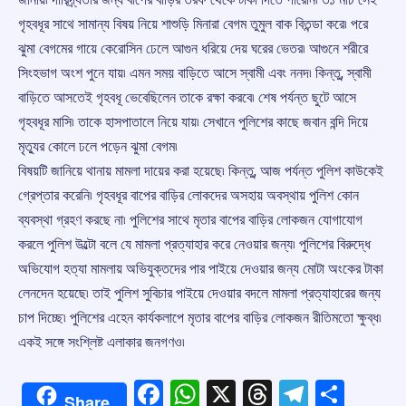
গৃহবধূর সাথে সামান্য বিষয় নিয়ে শাশুড়ি মিনারা বেগম তুমুল বাক বিতন্ডা করে৷ পরে
ঝুমা বেগমের গায়ে কেরোসিন ঢেলে আগুন ধরিয়ে দেয় ঘরের ভেতর৷ আগুনে শরীরে
সিংহভাগ অংশ পুনে যায়৷ এমন সময় বাড়িতে আসে স্বামী এবং ননদ৷ কিন্তু, স্বামী
বাড়িতে আসতেই গৃহবধূ ভেবেছিলেন তাকে রক্ষা করবে৷ শেষ পর্যন্ত ছুটে আসে
গৃহবধূর মাসি৷ তাকে হাসপাতালে নিয়ে যায়৷ সেখানে পুলিশের কাছে জবান বন্দি দিয়ে
মৃত্যুর কোলে ঢলে পড়েন ঝুমা বেগম৷
বিষয়টি জানিয়ে থানায় মামলা দায়ের করা হয়েছে৷ কিন্তু, আজ পর্যন্ত পুলিশ কাউকেই
গ্রেপ্তার করেনি৷ গৃহবধূর বাপের বাড়ির লোকদের অসহায় অবস্থায় পুলিশ কোন
ব্যবস্থা গ্রহণ করছে না৷ পুলিশের সাথে মৃতার বাপের বাড়ির লোকজন যোগাযোগ
করলে পুলিশ উল্টো বলে যে মামলা প্রত্যাহার করে নেওয়ার জন্য৷ পুলিশের বিরুদ্ধে
অভিযোগ হত্যা মামলায় অভিযুক্তদের পার পাইয়ে দেওয়ার জন্য মোটা অংকের টাকা
লেনদেন হয়েছে৷ তাই পুলিশ সুবিচার পাইয়ে দেওয়ার বদলে মামলা প্রত্যাহারের জন্য
চাপ দিচ্ছে৷ পুলিশের এহেন কার্যকলাপে মৃতার বাপের বাড়ির লোকজন রীতিমতো ক্ষুব্ধ৷
একই সঙ্গে সংশ্লিষ্ট এলাকার জনগণও৷
Facebook
WhatsApp
X
Threads
Telegr
Shar
Share