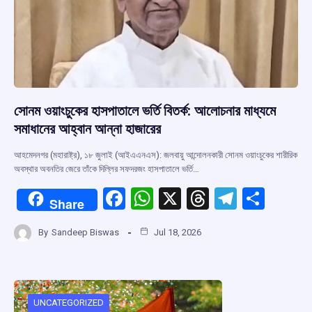
সোনম ওয়াংচুকের হাসপাতালে ভর্তি বিতর্ক: আলোচনার মাধ্যমে
সমাধানের আহ্বান আন্না হাজারের
আহমেদনগর (মহারাষ্ট্র), ১৮ জুলাই (আইএএনএস): জলবায়ু আন্দোলনকারী সোনম ওয়াংচুকের শারীরিক
অবস্থার অবনতির জেরে তাঁকে দিল্লির সফদরজং হাসপাতালে ভর্তি…
F
W
X
T
T
S
Share
a
h
hr
el
h
By
Sandeep Biswas
Jul 18, 2026
ce
at
e
e
ar
b
s
a
gr
e
o
A
d
a
o
p
s
m
UNCATEGORIZED