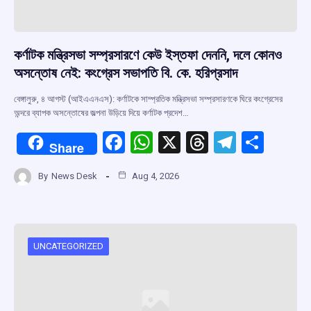
কর্ণাটক মন্ত্রিসভা সম্প্রসারণে কেউ ইস্তফা দেননি, দলে কোনও
অসন্তোষ নেই: কংগ্রেস সভাপতি বি. কে. হরিপ্রসাদ
বেঙ্গালুরু, ৪ আগস্ট (আইএএনএস): কর্ণাটকে সাম্প্রতিক মন্ত্রিসভা সম্প্রসারণকে ঘিরে কংগ্রেসের
অন্দরে ব্যাপক অসন্তোষের জল্পনা উড়িয়ে দিয়ে কর্ণাটক প্রদেশ…
F
W
X
T
T
S
Share
a
h
hr
el
h
By
News Desk
Aug 4, 2026
ce
at
e
e
ar
b
s
a
gr
e
o
A
d
a
o
p
s
m
UNCATEGORIZED
k
p