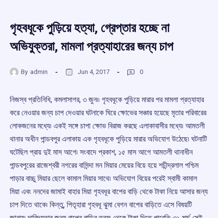
গৃহবধূকে পুড়িয়ে হত্যা, গ্রেপ্তার হচ্ছে না
অভিযুক্তরা, মামলা প্রত্যাহারের জন্য চাপ
By
admin
Jun 4, 2017
0
নিজস্ব প্রতিনিধি, কমলাসাগর, ৩ জুন৷৷ গৃহবধূকে পুড়িয়ে মারার পর মামলা প্রত্যাহার
করে নেওয়ার জন্য চাপ দেওয়ার ঘটনাকে ঘিরে ক্ষোভের সঞ্চার হয়েছে মৃতার পরিবারের
লোকজনের মধ্যে৷ একই সঙ্গে চাপা ক্ষোভ বিরাজ করছে এলাকাবাসীর মধ্যে৷ আমতলী
থানার অধীন পান্ডবপুর এলাকায় এক গৃহবধূকে পুড়িয়ে মারার অভিযোগ উঠেছে৷ ঘটনাটি
ঘটেছিল প্রায় দুই মাস আগে৷ সংবাদে প্রকাশ, ১৫ মাস আগে আমতলী থানাধীন
পান্ডবপুরের রাজেশ্বরী নগরের বাসিন্দা মন মিয়ার মেয়ের বিয়ে হয়ে শচীন্দ্রলাল পশ্চিম
পাড়ার বাচ্চু মিয়ার ছেলে কামাল মিয়ার সাথে৷ অভিযোগ বিয়ের পরেই স্বামী কামাল
মিয়া এবং ননদের জামাই বাহার মিয়া গৃহবধূর বাপের বাড়ি থেকে টাকা নিয়ে আসার জন্য
চাপ দিতে থাকে৷ কিন্তু, পিতৃহারা গৃহবধূ ঝুমা বেগন বাপের বাড়িতে এসে বিষয়টি
জানায়৷ দারিদ্র্যতার জন্য বাপের বাড়ির তরফ থেকে টাকা দিতে পারেনি৷ ৩১ মার্চ সেই