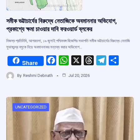
সমীক ভট্টাচার্যের বিরুদ্ধে নেতাজিকে অবমাননার অভিযোগ,
প্রকাশ্যে ক্ষমা চাওয়ার দাবি ফরওয়ার্ড ব্লকের
নিজস্ব প্রতিনিধি, আগরতলা, ১৯ জুলাই:পশ্চিমবঙ্গ বিজেপির সভাপতি সমীক ভট্টাচার্যের বিরুদ্ধে নেতাজি
সুভাষচন্দ্র বসুকে নিয়ে অবমাননাকর মন্তব্য করার অভিযোগ…
F
W
X
T
T
S
Share
a
h
hr
el
h
By
Reshmi Debnath
Jul 20, 2026
ce
at
e
e
ar
b
s
a
gr
e
o
A
d
a
o
p
s
m
UNCATEGORIZED
k
p