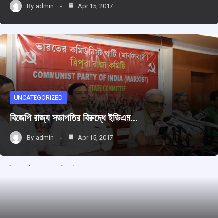
By
admin
Apr 15, 2017
UNCATEGORIZED
বিজেপি রাজ্য সভাপতির বিরুদ্ধে ইভিএম…
By
admin
Apr 15, 2017