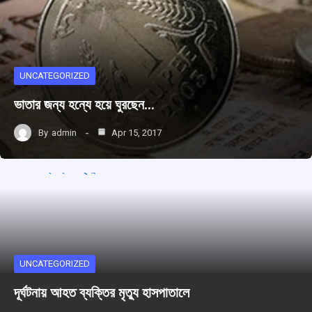
UNCATEGORIZED
ভাতার জন্য হন্যে হয়ে ঘুরছেন…
By
admin
Apr 15, 2017
UNCATEGORIZED
দূর্ঘটনায় আহত ব্যক্তির মৃত্যু হাসপাতালে