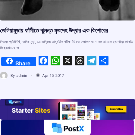
তেলিয়ামুড়ায় ফাঁসীতে ঝুলন্ত মৃতদেহ উদ্ধার এক কিশোরের
নিজস্ব প্রতিনিধি, তেলিয়ামুড়া, ১৪ এপ্রিল৷৷ মাধ্যমিক পরীক্ষা দিয়েও ফলাফল জানা হল না৷ এক হত দরিদ্র লাকড়ি
বিক্রেতার ছেলে…
F
W
X
T
T
S
Share
a
h
hr
el
h
By
admin
Apr 15, 2017
ce
at
e
e
ar
b
s
a
gr
e
o
A
d
a
o
p
s
m
k
p