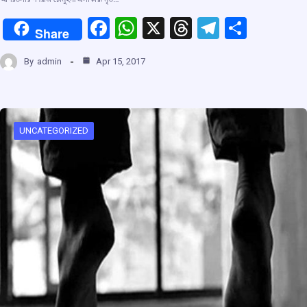
F
W
X
T
T
S
Share
a
h
hr
el
h
By
admin
Apr 15, 2017
ce
at
e
e
ar
b
s
a
gr
e
o
A
d
a
o
p
s
m
UNCATEGORIZED
k
p