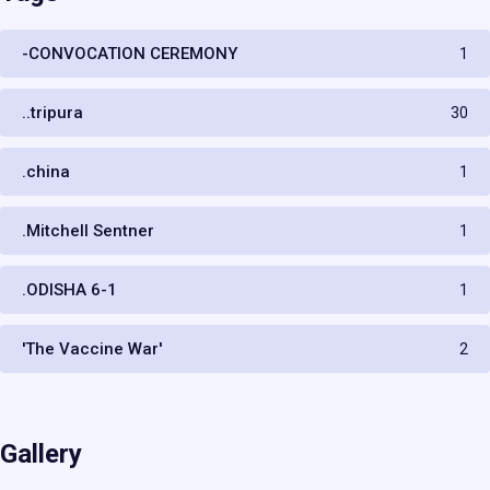
-CONVOCATION CEREMONY
1
..tripura
30
.china
1
.Mitchell Sentner
1
.ODISHA 6-1
1
'The Vaccine War'
2
Gallery