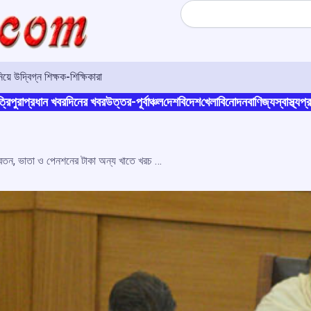
Search
়ে উদ্বিগ্ন শিক্ষক-শিক্ষিকারা
্রিপুরা
প্রধান খবর
দিনের খবর
উত্তর-পূর্বাঞ্চল
দেশ
বিদেশ
খেলা
বিনোদন
বাণিজ্য
স্বাস্থ্য
প্র
রাজ্যের শিক্ষক কর্মচারীদের বেতন, ভাতা ও পেনশনের টাকা অন্য খাতে খরচ করছে সরকার, ৩ বছরে অব্যয়িত ৯৩২ কোটি, বিধানসভায় অর্থমন্ত্রীর স্বীকারোক্তি