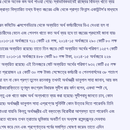
ার থেকে অনেক কম অর্থ পাওয়া গেছে৷ স্বাভাবিকভাবেই রাজ্যের বিভিন্ন খাতে ব্যয়
রান্ত বিস্তারিত তথ্য উক্ত বছরের এজি থেকে প্রাপ্ত ফিনান্স একাউন্টস’র মাধ্যমে
রেন কমিটেড এক্সপেনডিচার থেকে অব্যয়িত অর্থ কর্মচারীদের ডিএ দেওয়া হল না
্মচারীদের বেতন এবং পেনশন খাতে কত অর্থ ব্যয় হবে তা বছরের প্রথমেই জানা যায়৷
ী ২০১৩-১৪ অর্থবছরে ৭১১ কোটি ২৪ লক্ষ, ২০১৪-১৫ অর্থবছরে ২৯০ কোটি ৮০ লক্ষ
চারের অব্যয়িত রয়েছে৷ তাতে তিন বছরে মোট অব্যয়িত অর্থের পরিমাণ ১২৫৭ কোটি
নখাতে ২০১৩-১৪ অর্থবছরে ৪৮৮ কোটি ৯০ লক্ষ টাকা, ২০১৪-১৫ অর্থবছরে ২২৬
া অব্যয়িত রয়েছে৷ এই তিনবছরে মোট অব্যয়িত অর্থের পরিমাণ ৯৩২ কোটি ৫৫ লক্ষ
ে প্রয়োজন ২৪ কোটি ৩০ লক্ষ টাকা৷ সেক্ষেত্রে কর্মচারী ও পেনশনার্সদের ৩৮ শতাংশ
া হল না কেন প্রশ্ণ তুলেন রতনবাবু৷ তখনই অর্থমন্ত্রী ভানুলাল সাহা জানান, আয় কম
ীকারোক্তিতে তৃণমূল কংগ্রেস বিধায়ক সুদীপ রায় বর্মণ বলেন, একথা স্পষ্ট যে,
্তু এক খাতে বরাদ্দ অর্থ অন্যখাতে ব্যয় করা হয়েছে৷ সুদীপবাবু জানতে চান, কোন
 অর্থমন্ত্রী ভানুলাল সাহা এপ্রশ্ণের সুনির্দিষ্ট কোন উত্তর দিতে পারেননি৷ তিনি
 পাওয়া যায়নি৷ কিন্তু অর্থমন্ত্রীর এই বক্তব্যে বিরোধীরা আশ্বস্ত হতে পারেননি এবং
তে থাকেন৷ তখন ত্রাতার ভূমিকায় অবতীর্ণ হন অধ্যক্ষ রমেন্দ্রচন্দ্র দেবনাথ৷
েষ করে দেন এবং প্রশ্ণোত্তর পর্বের সমাপ্তি ঘোষণা করেন৷ তাতে এদিন