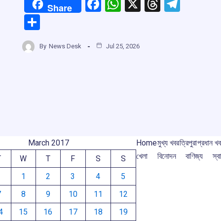
F
W
X
T
T
Share
a
h
hr
el
S
ce
at
e
e
h
b
s
a
gr
By
News Desk
Jul 25, 2026
r
ar
o
A
d
a
e
o
p
s
m
m
k
p
March 2017
Home
মুখ্য খবর
ত্রিপুরা
প্রধান খ
খেলা
বিনোদন
বাণিজ্য
স্বা
T
W
T
F
S
S
1
2
3
4
5
7
8
9
10
11
12
4
15
16
17
18
19