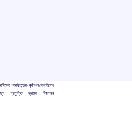
বর
দিনের খবর
উত্তর-পূর্বাঞ্চল
দেশ
বিদেশ
স্থ্য
প্রযুক্তি
ভ্রমণ
বিজ্ঞাপন