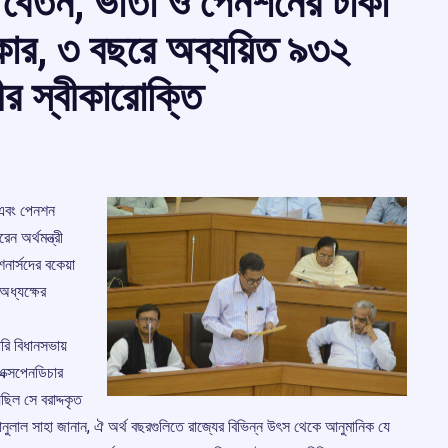
ের বেতন, ভাতা ও পেনশনের টাকা
কার, ৩ বছরে অব্যয়িত ৯৩২
রীর স্বীকারোক্তি
া এবং পেনশন
ন অর্থমন্ত্রী
শনার্সদের বকেয়া
 অধ্যক্ষের
ারি বিধানসভায়
এক্সপেনডিচার
িল সে বরাদ্দকৃত
রী ভানুলাল সাহা জানান, ঐ অর্থ বছরগুলিতে রাজ্যের বিভিন্ন উৎস থেকে আনুমানিক যে