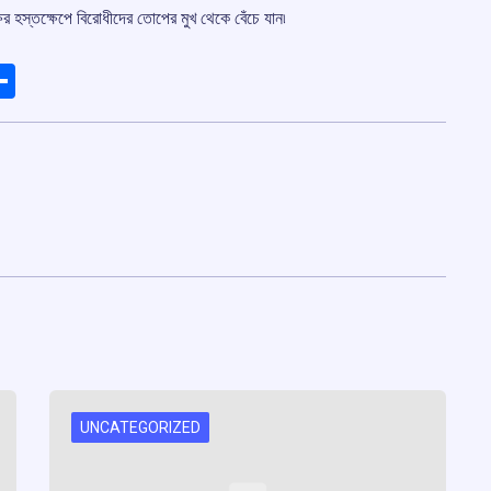
্ষের হস্তক্ষেপে বিরোধীদের তোপের মুখ থেকে বেঁচে যান৷
ads
elegram
Share
UNCATEGORIZED