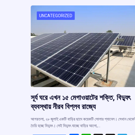
o
p
s
k
p
UNCATEGORIZED
সূর্য ঘরে এখন ১৫ মেগাওয়াটের শক্তি, বিদ্যুৎ
ব্যবস্থায় নীরব বিপ্লব রাজ্যে
আগরতলা, ২৮ জুলাই:একটি বাড়ির ছাদে কয়েকটি সোলার প্যানেল। সেখান থেকে
তৈরি হচ্ছে বিদ্যুৎ। সেই বিদ্যুৎ যাচ্ছে বাড়ির আলো,…