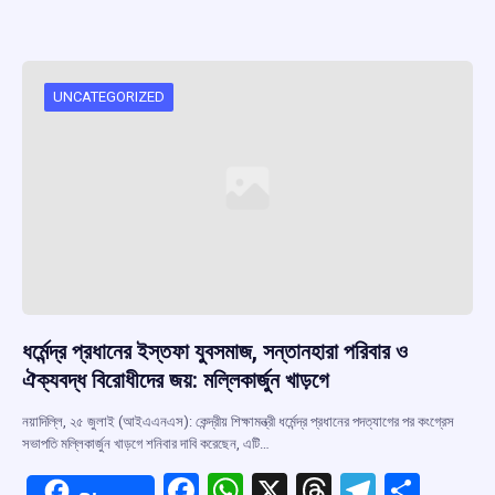
ce
at
e
e
ar
b
s
a
gr
e
o
A
d
a
o
p
s
m
UNCATEGORIZED
k
p
ধর্মেন্দ্র প্রধানের ইস্তফা যুবসমাজ, সন্তানহারা পরিবার ও
ঐক্যবদ্ধ বিরোধীদের জয়: মল্লিকার্জুন খাড়গে
নয়াদিল্লি, ২৫ জুলাই (আইএএনএস): কেন্দ্রীয় শিক্ষামন্ত্রী ধর্মেন্দ্র প্রধানের পদত্যাগের পর কংগ্রেস
সভাপতি মল্লিকার্জুন খাড়গে শনিবার দাবি করেছেন, এটি…
F
W
X
T
T
S