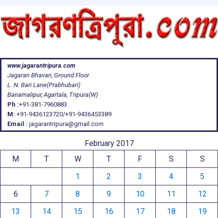
www.jagarantripura.com
Jagaran Bhavan, Ground Floor
L. N. Bari Lane(Prabhubari)
Banamalipur, Agartala, Tripura(W)
Ph :
+91-381-7960883
M:
+91-9436123720/+91-9436453389
Email :
jagarantripura@gmail.com
February 2017
M
T
W
T
F
S
S
1
2
3
4
5
6
7
8
9
10
11
12
13
14
15
16
17
18
19