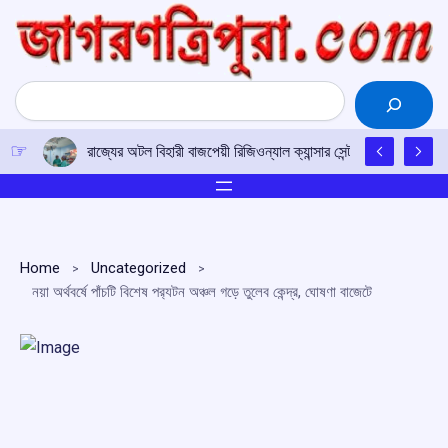
Skip
to
content
Search
রাজ্যের অটল বিহারী বাজপেয়ী রিজিওন্যাল ক্যান্সার সেন্টারে উত্তর-পূর্ব
Home
Uncategorized
নয়া অর্থবর্ষে পাঁচটি বিশেষ পর‌্যটন অঞ্চল গড়ে তুলেব কেন্দ্র, ঘোষণা বাজেটে