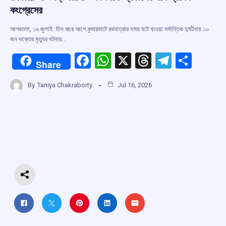
কংগ্রেসের
আগরতলা, ১৬ জুলাই: তিন বছর আগে কুমারঘাটে রথযাত্রার সময় ঘটে যাওয়া মর্মান্তিক দুর্ঘটনায় ১০
জন ভক্তের মৃত্যুর ঘটনায়…
F
W
X
T
T
S
Share
a
h
hr
el
h
By
Taniya Chakraborty
Jul 16, 2026
ce
at
e
e
ar
b
s
a
gr
e
o
A
d
a
o
p
s
m
k
p