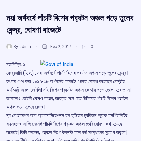
নয়া অর্থবর্ষে পাঁচটি বিশেষ পর‌্যটন অঞ্চল গড়ে তুলেব
কেন্দ্র, ঘোষণা বাজেটে
By
admin
Feb 2, 2017
0
নয়াদিল্লি, ১
ফেব্রুয়ারি (হি.স.) : নয়া অর্থবর্ষে পাঁচটি বিশেষ পর‌্যটন অঞ্চল গড়ে তুলেব কেন্দ্র |
ৱুধবার পেশ করা ২০১৭-১৮ অর্থবর্ষের বাজেটে এমনই ঘোষণা করেছেন কেন্দ্রীয়
অর্থমন্ত্রী অরুণ জেটলি| এই বিশেষ পর‌্যনটন অঞ্চল কোথায় গড়ে তোলা হবে তা না
জানালেও জেটলি ঘোষণা করেন, রাজ্যের সঙ্গে হাত মিলিয়েই পাঁচটি বিশেষ পর‌্যটন
অঞ্চল গড়ে তুলবে কেন্দ্র|
দ্য ফেডারেশন অফ অ্যাসোসিয়েশনস ইন ইন্ডিয়ান টু্যরিজম অ্যান্ড হসপিটালিটির
সদস্যদের আর্জি মেনেই পাঁচটি বিশেষ পর‌্যটন অঞ্চল তৈরি ঘোষণা করা হয়েছে
বাজেটে| তিনি বললেন, পর‌্যটন শিল্পে উন্নতি হলে কর্ম সংস্থানের সুযোগ বাড়বে|
এতে অর্থনীতিও প্রভািবত হবে| সেই সঙ্গে এদিন খুব শিগগিরই দুনিয়া জুড়ে