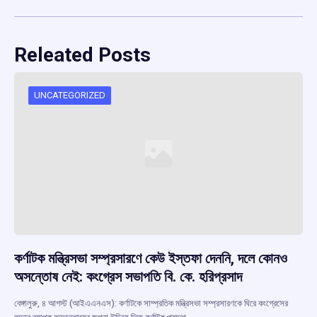
Releated Posts
UNCATEGORIZED
কর্ণাটক মন্ত্রিসভা সম্প্রসারণে কেউ ইস্তফা দেননি, দলে কোনও
অসন্তোষ নেই: কংগ্রেস সভাপতি বি. কে. হরিপ্রসাদ
বেঙ্গালুরু, ৪ আগস্ট (আইএএনএস): কর্ণাটকে সাম্প্রতিক মন্ত্রিসভা সম্প্রসারণকে ঘিরে কংগ্রেসের