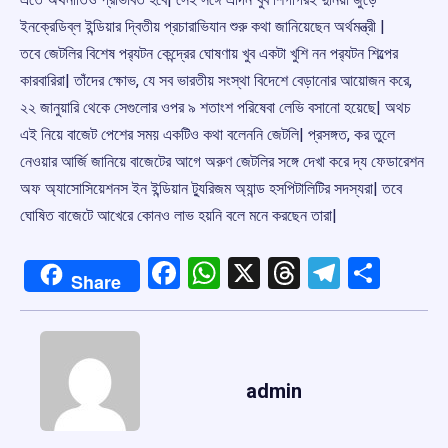
ইনক্রেডিব্ল ইন্ডিয়ার দ্বিতীয় প্রচারাভিযান শুরু কথা জানিয়েছেন অর্থমন্ত্রী |
তবে জেটলির বিশেষ পর‌্যটন কেন্দ্রের ঘোষণায় খুব একটা খুশি নন পর‌্যটন শিল্পের
কারবারিরা| তাঁদের ক্ষোভ, যে সব ভারতীয় সংস্থা বিদেশে বেড়ানোর আয়োজন করে,
২২ জানুয়ারি থেকে সেগুলোর ওপর ৯ শতাংশ পরিষেবা লেভি বসানো হয়েছে| অথচ
এই নিয়ে বাজেট পেশের সময় একটিও কথা বলেননি জেটলি| প্রসঙ্গত, কর তুলে
নেওয়ার আর্জি জানিয়ে বাজেটের আগে অরুণ জেটলির সঙ্গে দেখা করে দ্য ফেডারেশন
অফ অ্যাসোসিয়েশনস ইন ইন্ডিয়ান টু্যরিজম অ্যান্ড হসপিটালিটির সদস্যরা| তবে
ঘোষিত বাজেটে আখেরে কোনও লাভ হয়নি বলে মনে করছেন তারা|
Facebook
WhatsApp
X
Threads
Telegr
Shar
Share
admin