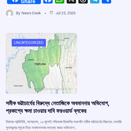
Share
a
h
hr
el
h
By
News Desk
Jul 25, 2026
ce
at
e
e
ar
b
s
a
gr
e
o
A
d
a
o
p
s
m
UNCATEGORIZED
k
p
সমীক ভট্টাচার্যের বিরুদ্ধে নেতাজিকে অবমাননার অভিযোগ,
প্রকাশ্যে ক্ষমা চাওয়ার দাবি ফরওয়ার্ড ব্লকের
নিজস্ব প্রতিনিধি, আগরতলা, ১৯ জুলাই:পশ্চিমবঙ্গ বিজেপির সভাপতি সমীক ভট্টাচার্যের বিরুদ্ধে নেতাজি
সুভাষচন্দ্র বসুকে নিয়ে অবমাননাকর মন্তব্য করার অভিযোগ…