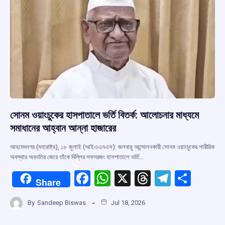
k
p
সোনম ওয়াংচুকের হাসপাতালে ভর্তি বিতর্ক: আলোচনার মাধ্যমে
সমাধানের আহ্বান আন্না হাজারের
আহমেদনগর (মহারাষ্ট্র), ১৮ জুলাই (আইএএনএস): জলবায়ু আন্দোলনকারী সোনম ওয়াংচুকের শারীরিক
অবস্থার অবনতির জেরে তাঁকে দিল্লির সফদরজং হাসপাতালে ভর্তি…
F
W
X
T
T
S
Share
a
h
hr
el
h
By
Sandeep Biswas
Jul 18, 2026
ce
at
e
e
ar