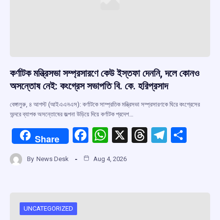
কর্ণাটক মন্ত্রিসভা সম্প্রসারণে কেউ ইস্তফা দেননি, দলে কোনও
অসন্তোষ নেই: কংগ্রেস সভাপতি বি. কে. হরিপ্রসাদ
বেঙ্গালুরু, ৪ আগস্ট (আইএএনএস): কর্ণাটকে সাম্প্রতিক মন্ত্রিসভা সম্প্রসারণকে ঘিরে কংগ্রেসের
অন্দরে ব্যাপক অসন্তোষের জল্পনা উড়িয়ে দিয়ে কর্ণাটক প্রদেশ…
F
W
X
T
T
S
Share
a
h
hr
el
h
By
News Desk
Aug 4, 2026
ce
at
e
e
ar
b
s
a
gr
e
o
A
d
a
o
p
s
m
UNCATEGORIZED