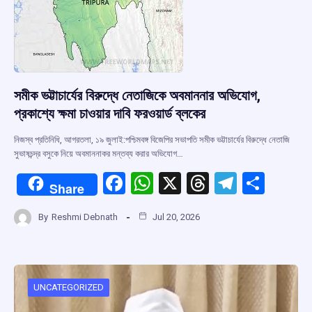
সমীক ভট্টাচার্যের বিরুদ্ধে নেতাজিকে অবমাননার অভিযোগ,
প্রকাশ্যে ক্ষমা চাওয়ার দাবি ফরওয়ার্ড ব্লকের
নিজস্ব প্রতিনিধি, আগরতলা, ১৯ জুলাই:পশ্চিমবঙ্গ বিজেপির সভাপতি সমীক ভট্টাচার্যের বিরুদ্ধে নেতাজি
সুভাষচন্দ্র বসুকে নিয়ে অবমাননাকর মন্তব্য করার অভিযোগ…
F
W
X
T
T
S
Share
a
h
hr
el
h
By
Reshmi Debnath
Jul 20, 2026
ce
at
e
e
ar
b
s
a
gr
e
o
A
d
a
o
p
s
m
UNCATEGORIZED