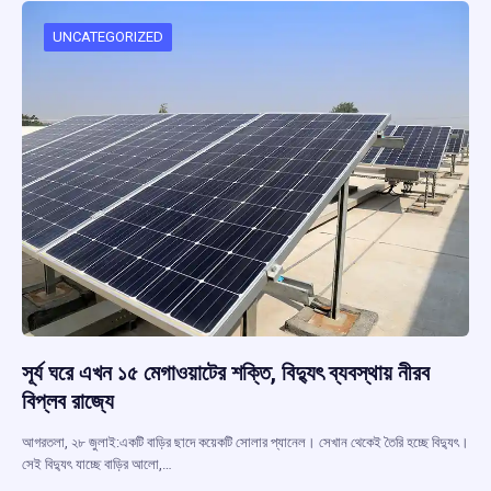
o
A
d
a
o
p
s
m
UNCATEGORIZED
k
p
সূর্য ঘরে এখন ১৫ মেগাওয়াটের শক্তি, বিদ্যুৎ ব্যবস্থায় নীরব
বিপ্লব রাজ্যে
আগরতলা, ২৮ জুলাই:একটি বাড়ির ছাদে কয়েকটি সোলার প্যানেল। সেখান থেকেই তৈরি হচ্ছে বিদ্যুৎ।
সেই বিদ্যুৎ যাচ্ছে বাড়ির আলো,…