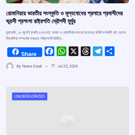
রোমানিয়ায় ভারতীয় সংস্কৃতি ও মূল্যবোধের প্রসারে প্রবাসীদের
ভূয়সী প্রশংসা রাষ্ট্রপতি দ্রৌপদী মুর্মুর
বুখারেস্ট, ২৫ জুলাই (আইএএনএস): ভারত ও রোমানিয়ার জনগণের মধ্যে ঘনিষ্ঠ সম্পর্কই দুই দেশের
দ্বিপাক্ষিক সম্পর্কের সবচেয়ে শক্তিশালী ভিত্তি…
F
W
X
T
T
S
Share
a
h
hr
el
h
By
News Desk
Jul 25, 2026
ce
at
e
e
ar
b
s
a
gr
e
o
A
d
a
o
p
s
m
UNCATEGORIZED
k
p