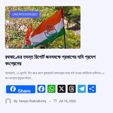
b
s
a
gr
e
o
A
d
a
o
p
s
m
UNCATEGORIZED
k
p
রথকাণ্ডের তদন্ত রিপোর্ট জনসমক্ষে প্রকাশের দাবি প্রদেশ
কংগ্রেসের
আগরতলা, ১৬ জুলাই: তিন বছর আগে কুমারঘাটে রথযাত্রার সময় ঘটে যাওয়া মর্মান্তিক দুর্ঘটনায় ১০
জন ভক্তের মৃত্যুর ঘটনায়…
F
W
X
T
T
S
Share
a
h
hr
el
h
By
Taniya Chakraborty
Jul 16, 2026
ce
at
e
e
ar
b
s
a
gr
e