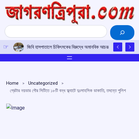
Skip
to
content
Search
জিবি হাসপাতালে চিকিৎসকের বিরুদ্ধে অমানবিক আচরণের অভিযোগে ব্যবস্থা ন
Home
Uncategorized
গ্রেটার নয়ডার গৌর সিটিতে ১৮টি বন্ধ ফ্ল্যাটে দুঃসাহসিক ডাকাতি, তদন্তে পুলিশ