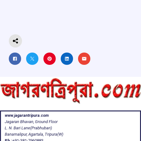
o
A
d
a
o
p
s
m
k
p
www.jagarantripura.com
Jagaran Bhavan, Ground Floor
L. N. Bari Lane(Prabhubari)
Banamalipur, Agartala, Tripura(W)
Ph :
+91-381-7960883