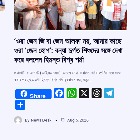
‘ওরা জেন জি বা জেন আলফা নয়, আমার কাছে
ওরা ‘জেন হোপ’: বন্যা দুর্গত শিশুদের সঙ্গে দেখা
করে বললেন হিমন্ত বিশ্ব শর্মা
গুয়াহাটি, ৫ আগস্ট (আইএএনএস): অসমে বন্যা-কবলিত পরিবারগুলির সঙ্গে দেখা
করার পর মুখ্যমন্ত্রী হিমন্ত বিশ্ব শর্মা বুধবার বলেন, নতুন…
F
W
X
T
T
Share
a
h
hr
el
r
S
ce
at
e
e
h
b
s
a
gr
m
By
News Desk
Aug 5, 2026
ar
o
A
d
a
e