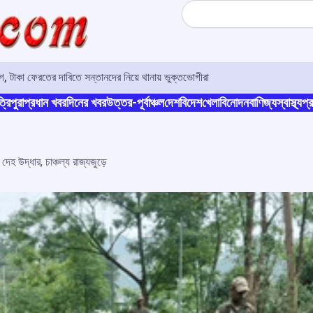
Search
 টাকা ফেরতের দাবিতে সন্তানদের নিয়ে থানায় ভুক্তভোগীরা
্রিপুরা
প্রধান খবর
দিনের খবর
উত্তর-পূর্বাঞ্চল
দেশ
বিদেশ
খেলা
বিনোদন
বাণিজ্য
স্বাস্থ্য
প্র
দেহ উদ্ধার, চাঞ্চল্য রাজ্যজুড়ে