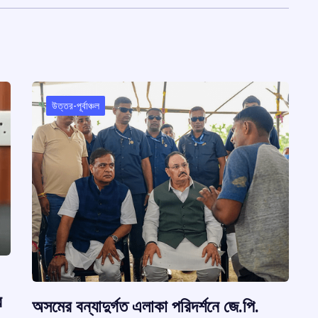
উত্তর-পূর্বাঞ্চল
র
অসমের বন্যাদুর্গত এলাকা পরিদর্শনে জে.পি.