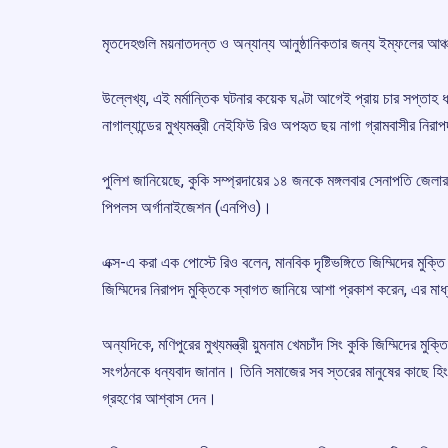
মৃতদেহগুলি ময়নাতদন্ত ও অন্যান্য আনুষ্ঠানিকতার জন্য ইম্ফলের আঞ্চ
উল্লেখ্য, এই মর্মান্তিক ঘটনার কয়েক ঘণ্টা আগেই প্রায় চার সপ্তাহ 
নাগাল্যান্ডের মুখ্যমন্ত্রী নেইফিউ রিও অপহৃত ছয় নাগা গ্রামবাসীর নি
পুলিশ জানিয়েছে, কুকি সম্প্রদায়ের ১৪ জনকে মঙ্গলবার সেনাপতি জেল
পিপলস অর্গানাইজেশন (এনপিও)।
এক্স-এ করা এক পোস্টে রিও বলেন, মানবিক দৃষ্টিভঙ্গিতে জিম্মিদের মু
জিম্মিদের নিরাপদ মুক্তিকে স্বাগত জানিয়ে আশা প্রকাশ করেন, এর মাধ্য
অন্যদিকে, মণিপুরের মুখ্যমন্ত্রী য়ুমনাম খেমচাঁদ সিং কুকি জিম্মিদের 
সংগঠনকে ধন্যবাদ জানান। তিনি সমাজের সব স্তরের মানুষের কাছে হিং
গ্রহণের আশ্বাস দেন।