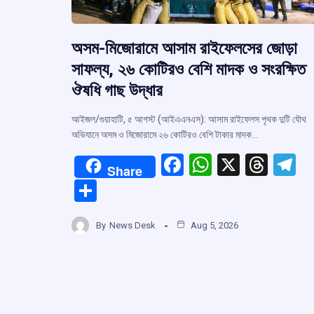
অসম-মিজোরামে আসাম রাইফেলসের জোড়া
সাফল্য, ২৬ কোটিরও বেশি মাদক ও সংরক্ষিত
ঔষধি গাছ উদ্ধার
আইজল/গুয়াহাটি, ৫ আগস্ট (আইএএনএস): আসাম রাইফেলস পৃথক দুটি যৌথ
অভিযানে অসম ও মিজোরামে ২৬ কোটিরও বেশি টাকার মাদক…
F
W
X
T
T
Share
a
h
hr
el
S
ce
at
e
e
h
b
s
a
g
By
News Desk
Aug 5, 2026
ar
o
A
d
a
e
o
p
s
k
p