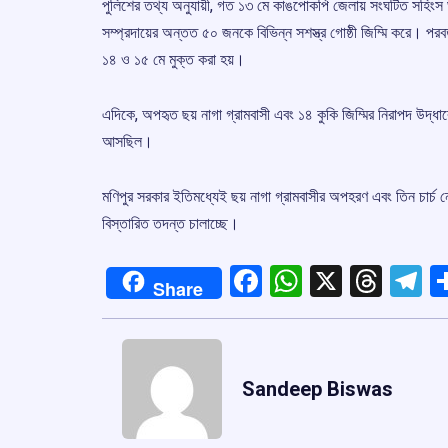
পুলিশের তথ্য অনুযায়ী, গত ১৩ মে কাঙপোকপি জেলায় সংঘটিত সহিংস 
সম্প্রদায়ের অন্তত ৫০ জনকে বিভিন্ন সশস্ত্র গোষ্ঠী জিম্মি করে। পরব
১৪ ও ১৫ মে মুক্ত করা হয়।
এদিকে, অপহৃত ছয় নাগা গ্রামবাসী এবং ১৪ কুকি জিম্মির নিরাপদ উদ্ধারে
আসছিল।
মণিপুর সরকার ইতিমধ্যেই ছয় নাগা গ্রামবাসীর অপহরণ এবং তিন চার্
বিস্তারিত তদন্ত চালাচ্ছে।
Facebook
WhatsApp
X
Thre
T
Share
Sandeep Biswas