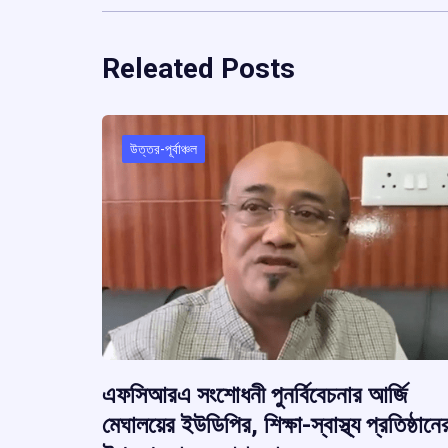
Releated Posts
উত্তর-পূর্বাঞ্চল
এফসিআরএ সংশোধনী পুনর্বিবেচনার আর্জি
মেঘালয়ের ইউডিপির, শিক্ষা-স্বাস্থ্য প্রতিষ্ঠানে