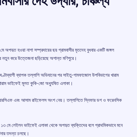
মবাসীর দেহ উদ্ধার, চাঞ্চল্য
হৃত হওয়া নাগা সম্প্রদায়ের ছয় গ্রামবাসীর মৃতদেহ বুধবার একটি জঙ্গল
রে নতুন করে উত্তেজনা ছড়িয়েছে অশান্ত মণিপুরে।
য় ২৪ ঘণ্টাব্যাপী ব্যাপক তল্লাশি অভিযানের পর সাইতু-গামফাজোল উপবিভাগের খারাম
। খারাম ভাইফেই মূলত কুকি-জো অধ্যুষিত এলাকা।
, সিআরপিএফ এবং আসাম রাইফেলস অংশ নেয়। তল্লাশিতে স্নিফার ডগ ও ফরেনসিক
ি গত ১৩ মে লেইলন ভাইফেই এলাকা থেকে অপহৃত ব্যক্তিদের বলে প্রাথমিকভাবে মনে
 ঘটনার তদন্ত চলছে।