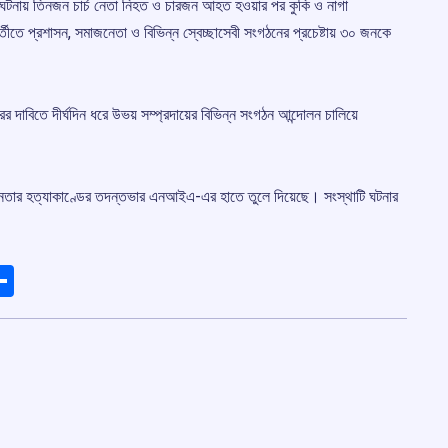
ঘটনায় তিনজন চার্চ নেতা নিহত ও চারজন আহত হওয়ার পর কুকি ও নাগা
র্তীতে প্রশাসন, সমাজনেতা ও বিভিন্ন স্বেচ্ছাসেবী সংগঠনের প্রচেষ্টায় ৩০ জনকে
র দাবিতে দীর্ঘদিন ধরে উভয় সম্প্রদায়ের বিভিন্ন সংগঠন আন্দোলন চালিয়ে
চ নেতার হত্যাকাণ্ডের তদন্তভার এনআইএ-এর হাতে তুলে দিয়েছে। সংস্থাটি ঘটনার
ads
elegram
Share