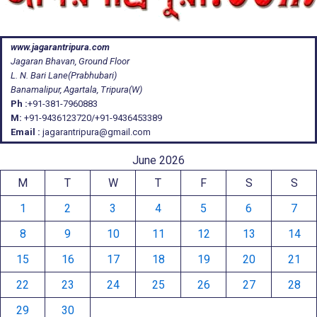
www.jagarantripura.com
Jagaran Bhavan, Ground Floor
L. N. Bari Lane(Prabhubari)
Banamalipur, Agartala, Tripura(W)
Ph :
+91-381-7960883
M:
+91-9436123720/+91-9436453389
Email :
jagarantripura@gmail.com
June 2026
M
T
W
T
F
S
S
1
2
3
4
5
6
7
8
9
10
11
12
13
14
15
16
17
18
19
20
21
22
23
24
25
26
27
28
29
30