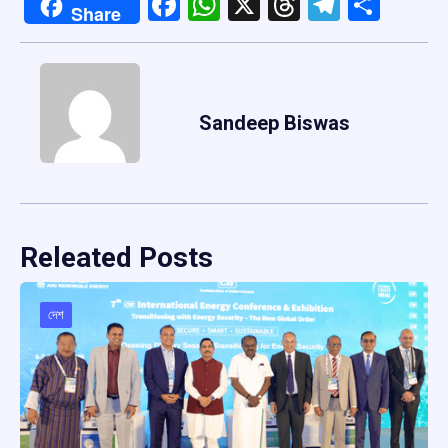
Facebook
WhatsApp
X
Threads
Telegr
Shar
Share
Sandeep Biswas
Releated Posts
দেশ