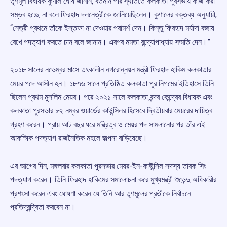
তৃণমূল বিধায়ক কুণাল ঘোষ জানান, বর্তমান পরিস্থিতিতে কলকাতা পুরসভায় কাজ করা
সম্ভব হচ্ছে না বলে ফিরহাদ দলনেত্রীকে জানিয়েছিলেন। কুণালের বক্তব্য অনুযায়ী,
“নেত্রী প্রথমে তাঁকে ইস্তফা না দেওয়ার পরামর্শ দেন। কিন্তু ফিরহাদ মর্যাদা বজায়
রেখে পদত্যাগ করতে চান বলে জানান। এরপর মমতা বন্দ্যোপাধ্যায় সম্মতি দেন।”
২০১৮ সালের নভেম্বর মাসে তৎকালীন নগরোন্নয়ন মন্ত্রী ফিরহাদ হাকিম কলকাতার
মেয়র পদে আসীন হন। ১৮৭৬ সালে প্রতিষ্ঠিত কলকাতা পুর নিগমের ইতিহাসে তিনি
ছিলেন প্রথম মুসলিম মেয়র। পরে ২০২১ সালে কলকাতা বন্দর কেন্দ্রের বিধায়ক এবং
কলকাতা পুরসভার ৮২ নম্বর ওয়ার্ডের কাউন্সিলর হিসেবে দ্বিতীয়বার মেয়রের দায়িত্ব
গ্রহণ করেন। প্রায় আট বছর ধরে মন্ত্রিত্ব ও মেয়র পদ সামলানোর পর তাঁর এই
আকস্মিক পদত্যাগ রাজনৈতিক মহলে জল্পনা বাড়িয়েছে।
এর আগের দিন, মঙ্গলবার কলকাতা পুরসভার মেয়র-ইন-কাউন্সিল সদস্য তারক সিং
পদত্যাগ করেন। তিনি ফিরহাদ হাকিমের সমালোচনা করে মুখ্যমন্ত্রী শুভেন্দু অধিকারীর
প্রশংসা করেন এবং ঘোষণা করেন যে তিনি আর তৃণমূলের প্রতীকে নির্বাচনে
প্রতিদ্বন্দ্বিতা করবেন না।