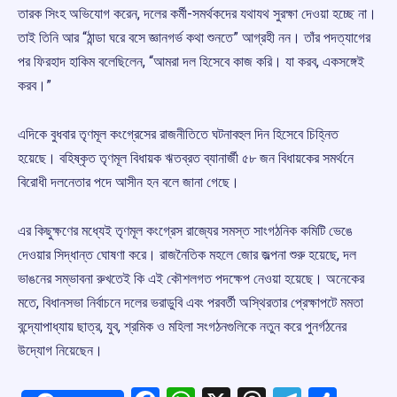
তারক সিংহ অভিযোগ করেন, দলের কর্মী-সমর্থকদের যথাযথ সুরক্ষা দেওয়া হচ্ছে না।
তাই তিনি আর “ঠান্ডা ঘরে বসে জ্ঞানগর্ভ কথা শুনতে” আগ্রহী নন। তাঁর পদত্যাগের
পর ফিরহাদ হাকিম বলেছিলেন, “আমরা দল হিসেবে কাজ করি। যা করব, একসঙ্গেই
করব।”
এদিকে বুধবার তৃণমূল কংগ্রেসের রাজনীতিতে ঘটনাবহুল দিন হিসেবে চিহ্নিত
হয়েছে। বহিষ্কৃত তৃণমূল বিধায়ক ঋতব্রত ব্যানার্জী ৫৮ জন বিধায়কের সমর্থনে
বিরোধী দলনেতার পদে আসীন হন বলে জানা গেছে।
এর কিছুক্ষণের মধ্যেই তৃণমূল কংগ্রেস রাজ্যের সমস্ত সাংগঠনিক কমিটি ভেঙে
দেওয়ার সিদ্ধান্ত ঘোষণা করে। রাজনৈতিক মহলে জোর জল্পনা শুরু হয়েছে, দল
ভাঙনের সম্ভাবনা রুখতেই কি এই কৌশলগত পদক্ষেপ নেওয়া হয়েছে। অনেকের
মতে, বিধানসভা নির্বাচনে দলের ভরাডুবি এবং পরবর্তী অস্থিরতার প্রেক্ষাপটে মমতা
বন্দ্যোপাধ্যায় ছাত্র, যুব, শ্রমিক ও মহিলা সংগঠনগুলিকে নতুন করে পুনর্গঠনের
উদ্যোগ নিয়েছেন।