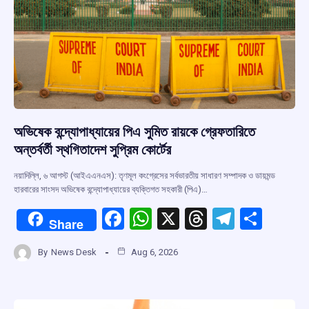
অভিষেক বন্দ্যোপাধ্যায়ের পিএ সুমিত রায়কে গ্রেফতারিতে
অন্তর্বর্তী স্থগিতাদেশ সুপ্রিম কোর্টের
নয়াদিল্লি, ৬ আগস্ট (আইএএনএস): তৃণমূল কংগ্রেসের সর্বভারতীয় সাধারণ সম্পাদক ও ডায়মন্ড
হারবারের সাংসদ অভিষেক বন্দ্যোপাধ্যায়ের ব্যক্তিগত সহকারী (পিএ)…
F
W
X
T
T
S
Share
a
h
hr
el
h
By
News Desk
Aug 6, 2026
ce
at
e
e
ar
b
s
a
gr
e
o
A
d
a