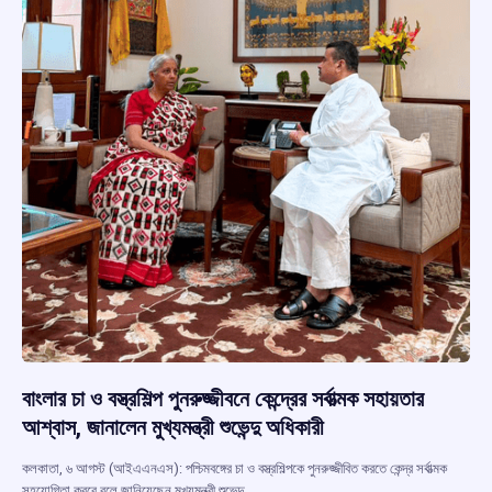
বাংলার চা ও বস্ত্রশিল্প পুনরুজ্জীবনে কেন্দ্রের সর্বাত্মক সহায়তার
আশ্বাস, জানালেন মুখ্যমন্ত্রী শুভেন্দু অধিকারী
কলকাতা, ৬ আগস্ট (আইএএনএস): পশ্চিমবঙ্গের চা ও বস্ত্রশিল্পকে পুনরুজ্জীবিত করতে কেন্দ্র সর্বাত্মক
সহযোগিতা করবে বলে জানিয়েছেন মুখ্যমন্ত্রী শুভেন্দু…