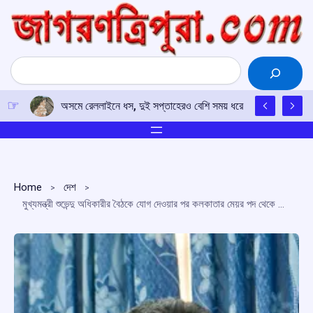
Skip
to
content
Search
অসমে রেললাইনে ধস, দুই সপ্তাহেরও বেশি সময় ধরে ব্যাহত ত্রিপুরা-সহ
Home
দেশ
মুখ্যমন্ত্রী শুভেন্দু অধিকারীর বৈঠকে যোগ দেওয়ার পর কলকাতার মেয়র পদ থেকে ইস্তফা ফিরহাদ হাকিমের