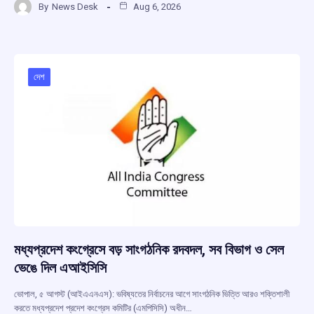
By
News Desk
Aug 6, 2026
ce
at
e
e
ar
b
s
a
gr
e
o
A
d
a
o
p
s
m
দেশ
k
p
মধ্যপ্রদেশ কংগ্রেসে বড় সাংগঠনিক রদবদল, সব বিভাগ ও সেল
ভেঙে দিল এআইসিসি
ভোপাল, ৫ আগস্ট (আইএএনএস): ভবিষ্যতের নির্বাচনের আগে সাংগঠনিক ভিত্তি আরও শক্তিশালী
করতে মধ্যপ্রদেশ প্রদেশ কংগ্রেস কমিটির (এমপিসিসি) অধীন…