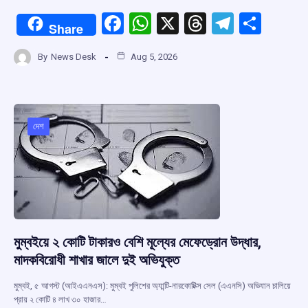
F
W
X
T
T
S
Share
a
h
hr
el
h
By
News Desk
Aug 5, 2026
ce
at
e
e
ar
b
s
a
gr
e
o
A
d
a
o
p
s
m
দেশ
k
p
মুম্বইয়ে ২ কোটি টাকারও বেশি মূল্যের মেফেড্রোন উদ্ধার,
মাদকবিরোধী শাখার জালে দুই অভিযুক্ত
মুম্বই, ৫ আগস্ট (আইএএনএস): মুম্বই পুলিশের অ্যান্টি-নারকোটিক্স সেল (এএনসি) অভিযান চালিয়ে
প্রায় ২ কোটি ৪ লাখ ৩০ হাজার…