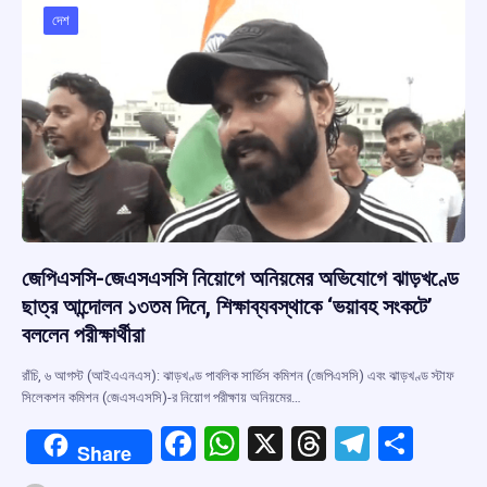
o
p
s
m
দেশ
k
p
জেপিএসসি-জেএসএসসি নিয়োগে অনিয়মের অভিযোগে ঝাড়খণ্ডে
ছাত্র আন্দোলন ১৩তম দিনে, শিক্ষাব্যবস্থাকে ‘ভয়াবহ সংকটে’
বললেন পরীক্ষার্থীরা
রাঁচি, ৬ আগস্ট (আইএএনএস): ঝাড়খণ্ড পাবলিক সার্ভিস কমিশন (জেপিএসসি) এবং ঝাড়খণ্ড স্টাফ
সিলেকশন কমিশন (জেএসএসসি)-র নিয়োগ পরীক্ষায় অনিয়মের…
F
W
X
T
T
S
Share
a
h
hr
el
h