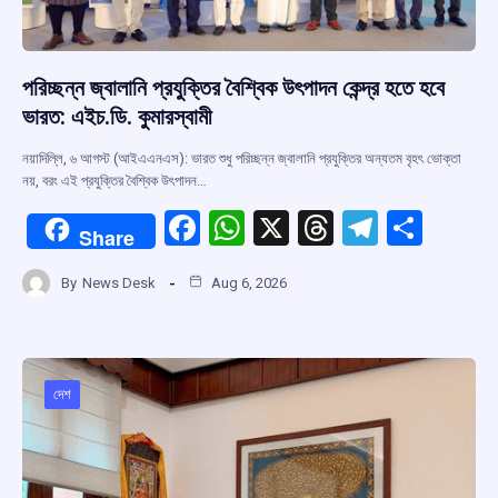
পরিচ্ছন্ন জ্বালানি প্রযুক্তির বৈশ্বিক উৎপাদন কেন্দ্র হতে হবে
ভারত: এইচ.ডি. কুমারস্বামী
নয়াদিল্লি, ৬ আগস্ট (আইএএনএস): ভারত শুধু পরিচ্ছন্ন জ্বালানি প্রযুক্তির অন্যতম বৃহৎ ভোক্তা
নয়, বরং এই প্রযুক্তির বৈশ্বিক উৎপাদন…
F
W
X
T
T
S
Share
a
h
hr
el
h
By
News Desk
Aug 6, 2026
ce
at
e
e
ar
b
s
a
gr
e
o
A
d
a
o
p
s
m
দেশ
k
p