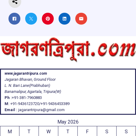
www.jagarantripura.com
Jagaran Bhavan, Ground Floor
L. N. Bari Lane(Prabhubari)
Banamalipur, Agartala, Tripura(W)
Ph :
+91-381-7960883
M:
+91-9436123720/+91-9436453389
Email :
jagarantripura@gmail.com
May 2026
M
T
W
T
F
S
S