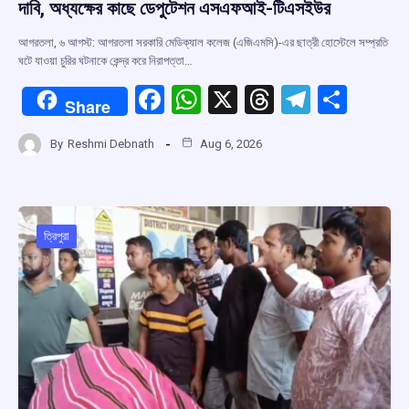
দাবি, অধ্যক্ষের কাছে ডেপুটেশন এসএফআই-টিএসইউর
আগরতলা, ৬ আগস্ট: আগরতলা সরকারি মেডিক্যাল কলেজ (এজিএমসি)-এর ছাত্রী হোস্টেলে সম্প্রতি
ঘটে যাওয়া চুরির ঘটনাকে কেন্দ্র করে নিরাপত্তা…
F
W
X
T
T
S
Share
a
h
hr
el
h
By
Reshmi Debnath
Aug 6, 2026
ce
at
e
e
ar
b
s
a
gr
e
o
A
d
a
o
p
s
m
ত্রিপুরা
k
p