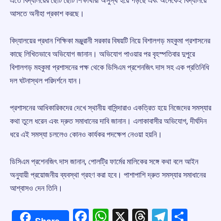
এতে বিদ্যালয়ের ছোট ছোট শিক্ষার্থীরা অসুস্থ হয়ে পড়ছে এবং অনেকেই বিদ্যালয়ে
আসতে অনীহা প্রকাশ করছে।
বিদ্যালয়ের প্রধান শিক্ষিকা মঞ্জুরানী সরকার বিষয়টি নিয়ে বিশালগড় মহকুমা প্রশাসনের
কাছে লিখিতভাবে অভিযোগ জানান। অভিযোগ পাওয়ার পর বৃহস্পতিবার দুপুরে
বিশালগড় মহকুমা প্রশাসনের পক্ষ থেকে ডিসিএম প্রশেনজিৎ দাস সহ এক প্রতিনিধি
দল ঘটনাস্থল পরিদর্শনে যান।
প্রশাসনের আধিকারিকদের দেখে স্থানীয় বাসিন্দারাও একত্রিত হয়ে নিজেদের সমস্যার
কথা তুলে ধরেন এবং দ্রুত সমাধানের দাবি জানান। এলাকাবাসীর অভিযোগ, দীর্ঘদিন
ধরে এই সমস্যা চললেও কোনও কার্যকর পদক্ষেপ নেওয়া হয়নি।
ডিসিএম প্রশেনজিৎ দাস জানান, পোলট্রি ফার্মের মালিকের সঙ্গে কথা বলে আইন
অনুযায়ী প্রয়োজনীয় ব্যবস্থা গ্রহণ করা হবে। পাশাপাশি দ্রুত সমস্যার সমাধানের
আশ্বাসও দেন তিনি।
Facebook
WhatsApp
X
Threads
Telegr
Shar
Share