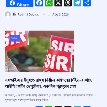
F
W
X
T
T
S
Share
a
h
hr
el
h
By
Reshmi Debnath
Aug 6, 2026
ce
at
e
e
ar
b
s
a
gr
e
o
A
d
a
o
p
s
m
ত্রিপুরা
k
p
এসআইআর ইস্যুতে রাজ্য নির্বাচন কমিশনের সিইও-র কাছে
আইপিএফটির ডেপুটেশন, একাধিক প্রস্তাব পেশ
আগরতলা, ৬ আগস্ট: বিশেষ নিবিড় পুনর্বিবেচনা (এসআইআর) প্রক্রিয়া নিয়ে নিজেদের মতামত ও
প্রস্তাব তুলে ধরতে বৃহস্পতিবার রাজ্য নির্বাচন…