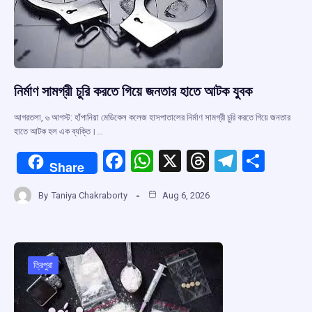
k
p
নির্মাণ সামগ্রী চুরি করতে গিয়ে জনতার হাতে আটক যুবক
আগরতলা, ৬ আগস্ট: হাঁপানিয়া মেডিকেল কলেজ হাসপাতালের নির্মাণ সামগ্রী চুরি করতে গিয়ে জনতার
হাতে আটক হল এক ব্যক্তি।…
F
W
X
T
T
S
Share
a
h
hr
el
h
By
Taniya Chakraborty
Aug 6, 2026
ce
at
e
e
ar
b
s
a
gr
e
o
A
d
a
o
p
s
m
ত্রিপুরা
k
p