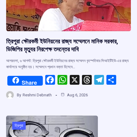
ত্রিপুরা ক্ষৌরকর্মী ইউনিয়নের রাজ্য সম্মেলনে মানিক সরকার,
ডিজিপির মৃত্যুর নিরপেক্ষ তদন্তের দাবি
আগরতলা, ৬ আগস্ট: ত্রিপুরা ক্ষৌরকর্মী ইউনিয়নের রাজ্য সম্মেলন বৃহস্পতিবার সিআইটিইউ-এর রাজ্য
কার্যালয়ে অনুষ্ঠিত হয়। সম্মেলনে প্রধান বক্তা হিসেবে…
F
W
X
T
T
S
Share
a
h
hr
el
h
By
Reshmi Debnath
Aug 6, 2026
ce
at
e
e
ar
b
s
a
gr
e
o
A
d
a
o
p
s
m
ত্রিপুরা