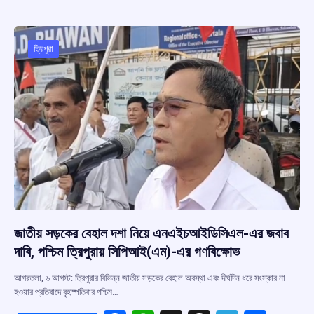
b
s
a
gr
e
o
A
d
a
o
p
s
m
ত্রিপুরা
k
p
জাতীয় সড়কের বেহাল দশা নিয়ে এনএইচআইডিসিএল-এর জবাব
দাবি, পশ্চিম ত্রিপুরায় সিপিআই(এম)-এর গণবিক্ষোভ
আগরতলা, ৬ আগস্ট: ত্রিপুরার বিভিন্ন জাতীয় সড়কের বেহাল অবস্থা এবং দীর্ঘদিন ধরে সংস্কার না
হওয়ার প্রতিবাদে বৃহস্পতিবার পশ্চিম…