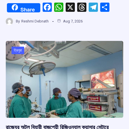
F
W
X
T
T
S
Share
a
h
hr
el
h
By
Reshmi Debnath
Aug 7, 2026
ce
at
e
e
ar
b
s
a
gr
e
o
A
d
a
o
p
s
m
ত্রিপুরা
k
p
রাজ্যের অটল বিহারী বাজপেয়ী রিজিওন্যাল ক্যান্সার সেন্টারে