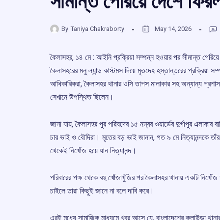
সীমান্ত পেরিয়ে দেশে ফির
By
Taniya Chakraborty
May 14, 2026
কৈলাসহর, ১৪ মে : আইনি প্রক্রিয়া সম্পন্ন হওয়ার পর সীমান্ত পেরিয
কৈলাসহরের মনু ল্যান্ড কাস্টমস দিয়ে মৃতদেহ হস্তান্তরের প্রক্রিয়া স
আধিকারিকরা, কৈলাসহর থানার ওসি তাপস মালাকার সহ অন্যান্য প্রশাসন
সেখানে উপস্থিত ছিলেন।
জানা যায়, কৈলাসহর পুর পরিষদের ১৫ নম্বর ওয়ার্ডের দুর্গাপুর এলাকার বা
চার ভাই ও বৌদিরা। মৃতের বড় ভাই জানান, গত ৯ মে নিত্যানন্দকে তাঁ
থেকেই নিখোঁজ হয়ে যান নিত্যানন্দ।
পরিবারের পক্ষ থেকে বহু খোঁজাখুঁজির পর কৈলাসহর থানায় একটি নিখোঁজ ড
চাইলে তারা কিছুই জানে না বলে দাবি করে।
এরই মধ্যে সামাজিক মাধ্যমে খবর আসে যে, বাংলাদেশের কুলাউড়া থানা