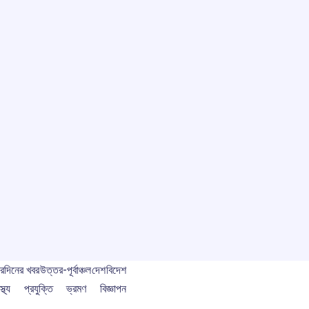
বর
দিনের খবর
উত্তর-পূর্বাঞ্চল
দেশ
বিদেশ
স্থ্য
প্রযুক্তি
ভ্রমণ
বিজ্ঞাপন