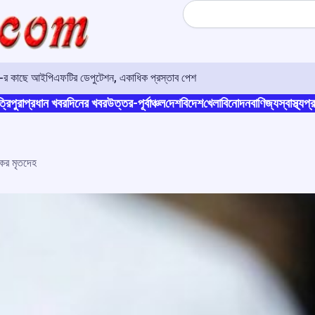
Search
ও-র কাছে আইপিএফটির ডেপুটেশন, একাধিক প্রস্তাব পেশ
্রিপুরা
প্রধান খবর
দিনের খবর
উত্তর-পূর্বাঞ্চল
দেশ
বিদেশ
খেলা
বিনোদন
বাণিজ্য
স্বাস্থ্য
প্র
কের মৃতদেহ