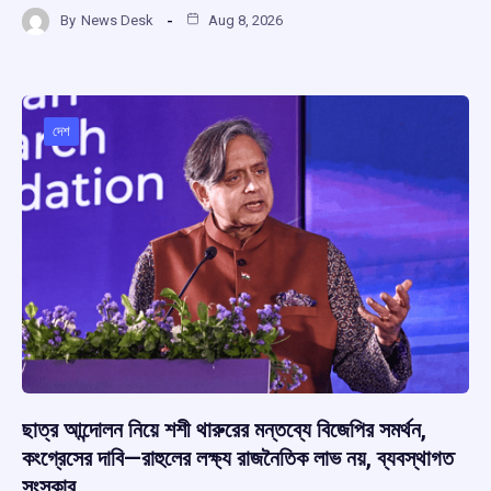
a
h
hr
el
h
By
News Desk
Aug 8, 2026
ce
at
e
e
ar
b
s
a
gr
e
o
A
d
a
o
p
s
m
দেশ
k
p
ছাত্র আন্দোলন নিয়ে শশী থারুরের মন্তব্যে বিজেপির সমর্থন,
কংগ্রেসের দাবি—রাহুলের লক্ষ্য রাজনৈতিক লাভ নয়, ব্যবস্থাগত
সংস্কার