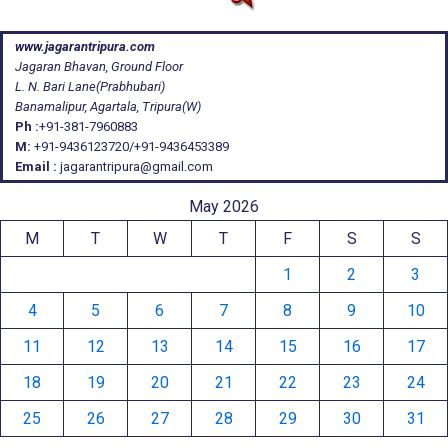
www.jagarantripura.com
Jagaran Bhavan, Ground Floor
L. N. Bari Lane(Prabhubari)
Banamalipur, Agartala, Tripura(W)
Ph :
+91-381-7960883
M:
+91-9436123720/+91-9436453389
Email :
jagarantripura@gmail.com
May 2026
M
T
W
T
F
S
S
1
2
3
4
5
6
7
8
9
10
11
12
13
14
15
16
17
18
19
20
21
22
23
24
25
26
27
28
29
30
31