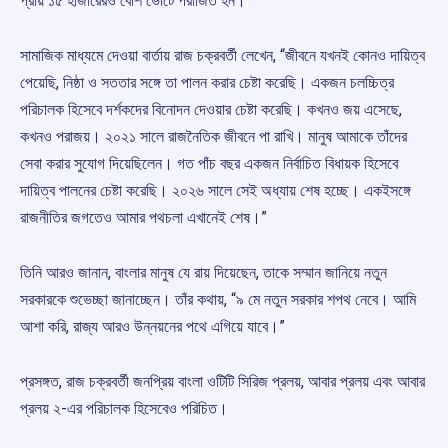
প্রায় ১৫ হাজারেরও বেশি ভোটে পরাজিত হন।
সামাজিক মাধ্যমে দেওয়া বার্তায় রাজ চক্রবর্তী লেখেন, “জীবনে যখনই কোনও দায়িত্ব
পেয়েছি, নিষ্ঠা ও সততার সঙ্গে তা পালন করার চেষ্টা করেছি। একজন চলচ্চিত্র
পরিচালক হিসেবে দর্শকদের বিনোদন দেওয়ার চেষ্টা করেছি। কখনও জয় এসেছে,
কখনও পরাজয়। ২০২১ সালে রাজনৈতিক জীবনে পা রাখি। মানুষ আমাকে তাঁদের
সেবা করার সুযোগ দিয়েছিলেন। গত পাঁচ বছর একজন নির্বাচিত বিধায়ক হিসেবে
দায়িত্ব পালনের চেষ্টা করেছি। ২০২৬ সালে সেই অধ্যায় শেষ হচ্ছে। একইসঙ্গে
রাজনীতির জগতেও আমার পথচলা এখানেই শেষ।”
তিনি আরও জানান, বাংলার মানুষ যে রায় দিয়েছেন, তাকে সম্মান জানিয়ে নতুন
সরকারকে শুভেচ্ছা জানাচ্ছেন। তাঁর কথায়, “৯ মে নতুন সরকার শপথ নেবে। আমি
আশা করি, রাজ্য আরও উন্নয়নের পথে এগিয়ে যাবে।”
প্রসঙ্গত, রাজ চক্রবর্তী জনপ্রিয় বাংলা ওটিটি সিরিজ প্রলয়, আবার প্রলয় এবং আবার
প্রলয় ২-এর পরিচালক হিসেবেও পরিচিত।