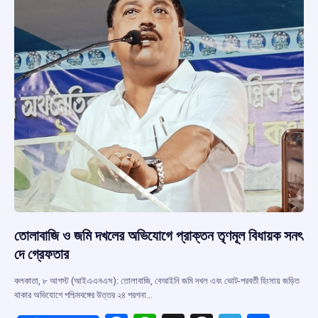
তোলাবাজি ও জমি দখলের অভিযোগে প্রাক্তন তৃণমূল বিধায়ক সনৎ
দে গ্রেফতার
কলকাতা, ৮ আগস্ট (আইএএনএস): তোলাবাজি, বেআইনি জমি দখল এবং ভোট-পরবর্তী হিংসায় জড়িত
থাকার অভিযোগে পশ্চিমবঙ্গের উত্তর ২৪ পরগনা…