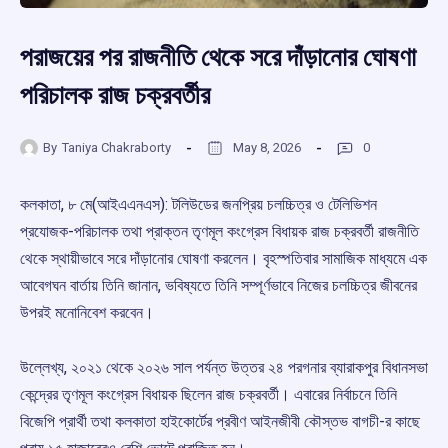
পরাজয়ের পর রাজনীতি থেকে সরে দাঁড়ানোর ঘোষণা
পরিচালক রাজ চক্রবর্তীর
By
Taniya Chakraborty
May 8, 2026
0
কলকাতা, ৮ মে(আইএএনএস): টলিউডের জনপ্রিয় চলচ্চিত্র ও টেলিভিশন
প্রযোজক-পরিচালক তথা প্রাক্তন তৃণমূল কংগ্রেস বিধায়ক রাজ চক্রবর্তী রাজনীতি
থেকে স্থায়ীভাবে সরে দাঁড়ানোর ঘোষণা করলেন। বৃহস্পতিবার সামাজিক মাধ্যমে এক
আবেগঘন বার্তায় তিনি জানান, ভবিষ্যতে তিনি সম্পূর্ণভাবে নিজের চলচ্চিত্র জীবনের
উপরই মনোনিবেশ করবেন।
উল্লেখ্য, ২০২১ থেকে ২০২৬ সাল পর্যন্ত উত্তর ২৪ পরগনার ব্যারাকপুর বিধানসভা
কেন্দ্রের তৃণমূল কংগ্রেস বিধায়ক ছিলেন রাজ চক্রবর্তী। এবারের নির্বাচনে তিনি
বিজেপি প্রার্থী তথা কলকাতা হাইকোর্টের প্রবীণ আইনজীবী কৌস্তভ বাগচী-র কাছে