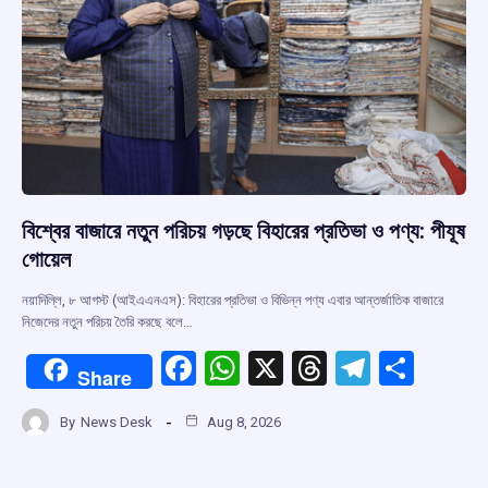
বিশ্বের বাজারে নতুন পরিচয় গড়ছে বিহারের প্রতিভা ও পণ্য: পীযূষ
গোয়েল
নয়াদিল্লি, ৮ আগস্ট (আইএএনএস): বিহারের প্রতিভা ও বিভিন্ন পণ্য এবার আন্তর্জাতিক বাজারে
নিজেদের নতুন পরিচয় তৈরি করছে বলে…
F
W
X
T
T
S
Share
a
h
hr
el
h
By
News Desk
Aug 8, 2026
ce
at
e
e
ar
b
s
a
gr
e