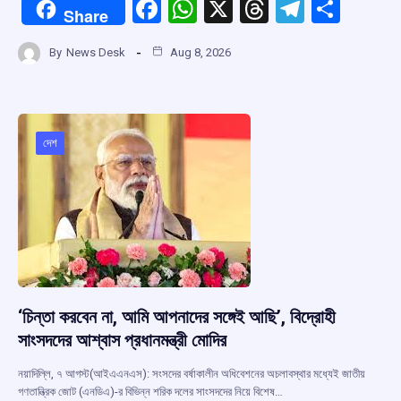
F
W
X
T
T
S
Share
a
h
hr
el
h
By
News Desk
Aug 8, 2026
ce
at
e
e
ar
b
s
a
gr
e
o
A
d
a
o
p
s
m
দেশ
k
p
‘চিন্তা করবেন না, আমি আপনাদের সঙ্গেই আছি’, বিদ্রোহী
সাংসদদের আশ্বাস প্রধানমন্ত্রী মোদির
নয়াদিল্লি, ৭ আগস্ট(আইএএনএস): সংসদের বর্ষাকালীন অধিবেশনের অচলাবস্থার মধ্যেই জাতীয়
গণতান্ত্রিক জোট (এনডিএ)-র বিভিন্ন শরিক দলের সাংসদদের নিয়ে বিশেষ…