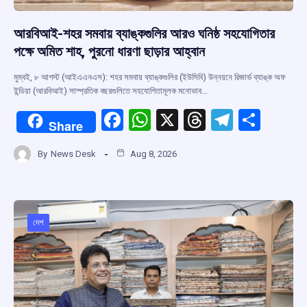
আরবিআই-শহর সমবায় ব্যাঙ্কগুলির আরও ঘনিষ্ঠ সহযোগিতার
পক্ষে অমিত শাহ, পুরনো ধারণা ছাড়ার আহ্বান
মুম্বই, ৮ আগস্ট (আইএএনএস): শহর সমবায় ব্যাঙ্কগুলির (ইউসিবি) উন্নয়নে রিজার্ভ ব্যাঙ্ক অফ
ইন্ডিয়া (আরবিআই) সাম্প্রতিক বছরগুলিতে সহযোগিতামূলক মনোভাব…
F
W
X
T
T
S
Share
a
h
hr
el
h
By
News Desk
Aug 8, 2026
ce
at
e
e
ar
b
s
a
gr
e
o
A
d
a
o
p
s
m
দেশ
k
p